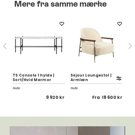
Mere fra samme mærke
TS Console 1 hylde |
Sejour Loungestol |
TS 
Sort/Hvid Marmor
Armlæn
St
Gubi
Gubi
Gub
 kr
9 920 kr
Fra
18 600 kr