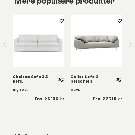
Mere populære produkter
Chelsea Sofa 3,5-
Collar Sofa 2-
Na
pers.
personers
Pe
Englesson
WOUD
WO
 kr
Fra
26 160 kr
Fra
27 715 kr