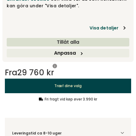
kan göra under "Visa detaljer".
2,5-pers sofa
Fra
37 200 kr
Visa detaljer
Design dit produkt
Tillåt alla
Træf dine valg
Anpassa
Fra
29 760 kr
Træf dine valg
Fri fragt vid køp øver 3.990 kr
Leveringstid ca 8-10 uger