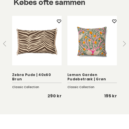
Købes ofte sammen
Zebra Pude | 40x60
Lemon Garden
Li
Brun
Pudebetræk | Grøn
40
Classic Collection
Classic Collection
She
 kr
290 kr
195 kr