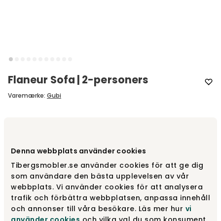
Flaneur Sofa | 2-personers
Varemærke
:
Gubi
Vælg størrelse
2-pers sofa
Denna webbplats använder cookies
2-pers sofa
Fra
29 760 kr
Tibergsmobler.se använder cookies för att ge dig
som användare den bästa upplevelsen av vår
webbplats. Vi använder cookies för att analysera
3-pers sofa
trafik och förbättra webbplatsen, anpassa innehåll
Fra
37 200 kr
och annonser till våra besökare. Läs mer hur
vi
använder cookies
och vilka val du som konsument