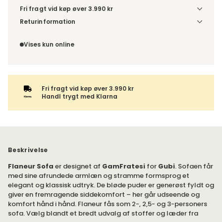
Fri fragt vid køp øver 3.990 kr
Vælg udførelse via “Træf dine valg” for at se
Returinformation
fragtinformation for din kombination.
Da du bestiller produktet efter dine egne valg, er der ikke
fortrydelsesret.
Vises kun online
Fri fragt vid køp øver 3.990 kr
Handl trygt med Klarna
Beskrivelse
Flaneur Sofa
er designet af
GamFratesi
for
Gubi
. Sofaen får
med sine afrundede armlæn og stramme formsprog et
elegant og klassisk udtryk. De bløde puder er generøst fyldt og
giver en fremragende siddekomfort – her går udseende og
komfort hånd i hånd. Flaneur fås som 2-, 2,5- og 3-personers
sofa. Vælg blandt et bredt udvalg af stoffer og læder fra