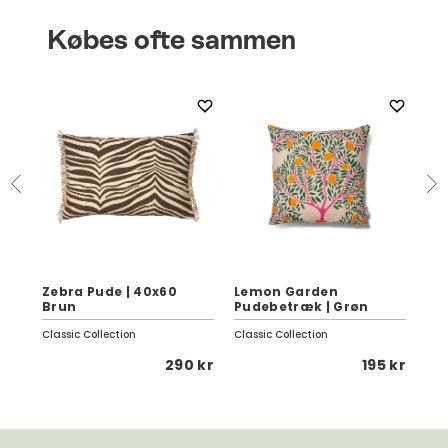
Købes ofte sammen
Zebra Pude | 40x60
Lemon Garden
Se
Brun
Pudebetræk | Grøn
Da
Classic Collection
Classic Collection
Fer
 kr
290 kr
195 kr