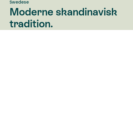
Swedese
Moderne skandinavisk
tradition.
Swedese Møbler AB er en klassisk svensk
møbelvirksomhed med stærke rødder både i
hjemmet og i den offentlige rum. Swedeses idé er
den samme i dag som for treds år siden: At skabe
smukke møbler til fremtiden med afsæt i en
moderne skandinavisk tradition. Med visionære
designere, der deler den tidløse idé om den
arkitektoniske helhed.