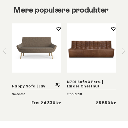
Mere populære produkter
t
N701 Sofa 3 Pers. |
Happy Sofa | Lav
Læder Chestnut
Laz
Swedese
Ethnicraft
Swe
5 kr
Fra
24 830 kr
28 580 kr