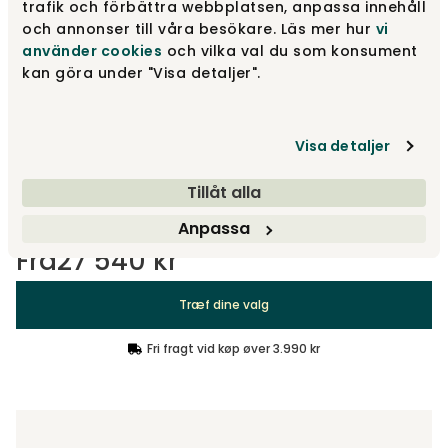
trafik och förbättra webbplatsen, anpassa innehåll
och annonser till våra besökare. Läs mer hur
vi
använder cookies
och vilka val du som konsument
Lav model
Fra
24 830 kr
kan göra under "Visa detaljer".
Visa detaljer
Design dit produkt
Træf dine valg
Tillåt alla
Anpassa
Fra
27 540 kr
Træf dine valg
Fri fragt vid køp øver 3.990 kr