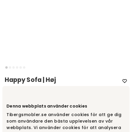
Happy Sofa | Høj
Varemærke
:
Swedese
Denna webbplats använder cookies
Vælg model
Høj model
Tibergsmobler.se använder cookies för att ge dig
som användare den bästa upplevelsen av vår
Høj model
Fra
27 540 kr
webbplats. Vi använder cookies för att analysera