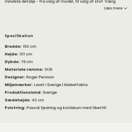
mindste detalje - fra valg af model, til valg af stof. Vælg
mellem det brede udvalg af stoffer og læder, for at tilpasse
Læs mere
sofaen efter dine ønsker.
Happy er designet af Roger Persson, for Swedese. Sofaen
findes i to modeller: lav og høj. Benene er tilgængelige i flere
udførelser.
Specifikation
Bredde
:
150 cm
Sofaen er en del af serien
Happy
. Serien består blandt andet
af en og en helforet lænestol, i samme glade design.
Højde
:
101 cm
Dybde
:
76 cm
Du kan tilvælge den tilhørende fodskammel.
Materiale ramme
:
Stål
Designer
:
Roger Persson
Miljømærker
:
Lavet i Sverige | Møbelfakta
Produktionsland
:
Sverige
Sædehøjde
:
42 cm
Polstring
:
Pascal fjedring og koldskum med fiberfill