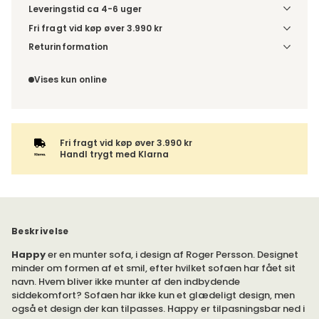
Leveringstid ca 4-6 uger
Fri fragt vid køp øver 3.990 kr
Vælg udførelse via “Træf dine valg” for at se
Returinformation
fragtinformation for din kombination.
Da du bestiller produktet efter dine egne valg, er der ikke
fortrydelsesret.
Vises kun online
Fri fragt vid køp øver 3.990 kr
Handl trygt med Klarna
Beskrivelse
Happy
er en munter sofa, i design af Roger Persson. Designet
minder om formen af et smil, efter hvilket sofaen har fået sit
navn. Hvem bliver ikke munter af den indbydende
siddekomfort? Sofaen har ikke kun et glædeligt design, men
også et design der kan tilpasses. Happy er tilpasningsbar ned i