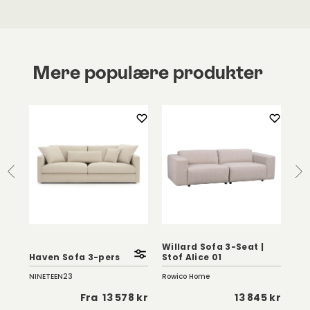
Mere populære produkter
Willard Sofa 3-Seat |
Haven Sofa 3-pers
Stof Alice 01
Wa
NINETEEN23
Rowico Home
Eng
 kr
Fra
13 578 kr
13 845 kr