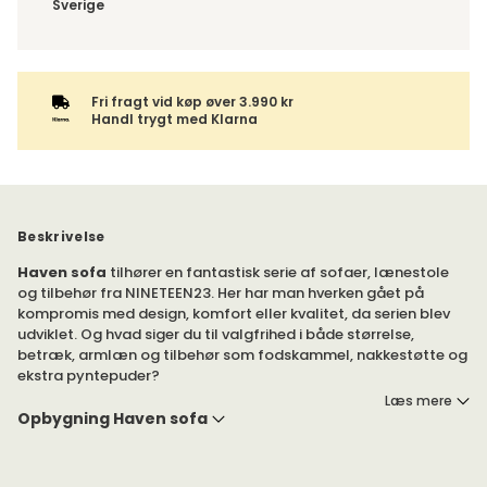
Sverige
Fri fragt vid køp øver 3.990 kr
Handl trygt med Klarna
Beskrivelse
Haven sofa
tilhører en fantastisk serie af sofaer, lænestole
og tilbehør fra NINETEEN23. Her har man hverken gået på
kompromis med design, komfort eller kvalitet, da serien blev
udviklet. Og hvad siger du til valgfrihed i både størrelse,
betræk, armlæn og tilbehør som fodskammel, nakkestøtte og
ekstra pyntepuder?
Læs mere
Siddemkomforten er meget høj og passer de fleste i både
Opbygning Haven sofa
højde og dybde. Dette er en loungesofa, der lever op til sit
navn.