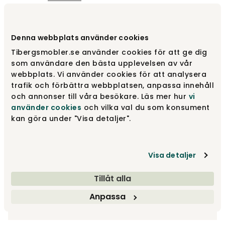
Vælg størrelse
3,5-pers | 240 cm
Denna webbplats använder cookies
Tibergsmobler.se använder cookies för att ge dig
3,5-pers | 240 cm
Fra
14 948 kr
som användare den bästa upplevelsen av vår
webbplats. Vi använder cookies för att analysera
trafik och förbättra webbplatsen, anpassa innehåll
och annonser till våra besökare. Läs mer hur
vi
3-pers | 210 cm
Fra
13 578 kr
använder cookies
och vilka val du som konsument
kan göra under "Visa detaljer".
4-pers | 270 cm
Fra
16 025 kr
Visa detaljer
Tillåt alla
Design dit produkt
Anpassa
Træf dine valg