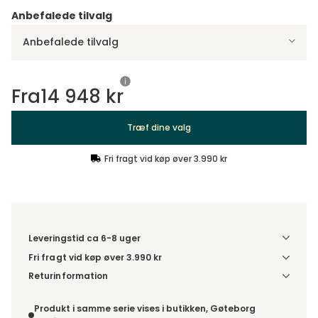
Anbefalede tilvalg
Anbefalede tilvalg
Fra
14 948 kr
Træf dine valg
Fri fragt vid køp øver 3.990 kr
Leveringstid ca 6-8 uger
Fri fragt vid køp øver 3.990 kr
Vælg udførelse via “Træf dine valg” for at se
Returinformation
fragtinformation for din kombination.
Da du bestiller produktet efter dine egne valg, er der ikke
fortrydelsesret.
Produkt i samme serie vises i butikken, Gøteborg