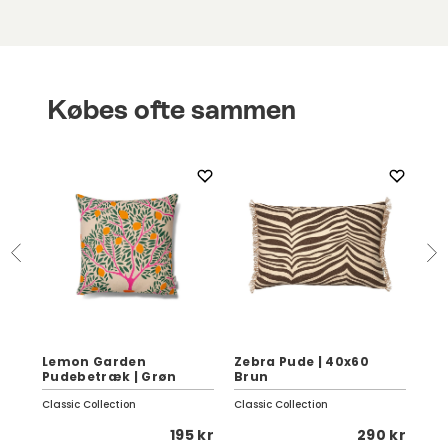
Købes ofte sammen
Lemon Garden
Zebra Pude | 40x60
Se
Pudebetræk | Grøn
Brun
Da
Classic Collection
Classic Collection
Fer
 kr
195 kr
290 kr