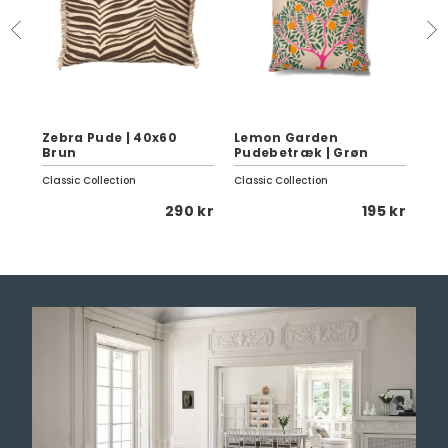
Zebra Pude | 40x60
Lemon Garden
Li
Brun
Pudebetræk | Grøn
40
Classic Collection
Classic Collection
She
 kr
290 kr
195 kr