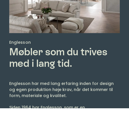
Englesson
Møbler som du trives
med i lang tid.
Englesson har med lang erfaring inden for design
og egen produktion høje krav, når det kommer til
form, materiale og kvalitet.
Siden 1964 har Englesson, som er en
familievirksomhed fra Djursholm, Stockholm,
Sverige, produceret møbler, kendt for deres høje
kvalitet. Med svensk design og inspiration fra det