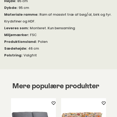
Højde
:
85 cm
Dybde
:
95 cm
Venligst kontakt os, hvis du har nogen spørgsmål.
Materiale ramme
:
Ram af massivt træ af bøg/al, birk og fyr.
Krydsfiner og HDF.
Leveres som
:
Monteret. Kun bensamling
Miljømærker
:
FSC
Produktionsland
:
Polen
Sædehøjde
:
46 cm
Polstring
:
Valgfrit
Mere populære produkter