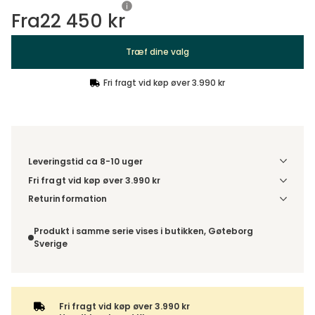
Fra
22 450 kr
Træf dine valg
Fri fragt vid køp øver 3.990 kr
Leveringstid ca 8-10 uger
Fri fragt vid køp øver 3.990 kr
Vælg udførelse via “Træf dine valg” for at se
Returinformation
fragtinformation for din kombination.
Da du bestiller produktet efter dine egne valg, er der ikke
fortrydelsesret.
Produkt i samme serie vises i butikken, Gøteborg
Sverige
Fri fragt vid køp øver 3.990 kr