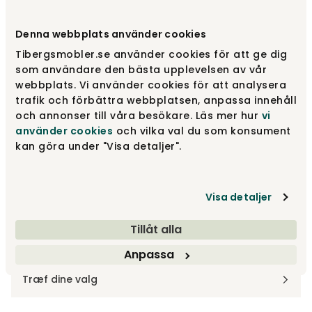
Vælg størrelse
3-pers. buet
Denna webbplats använder cookies
Tibergsmobler.se använder cookies för att ge dig
3-pers. buet
Fra
22 450 kr
som användare den bästa upplevelsen av vår
webbplats. Vi använder cookies för att analysera
trafik och förbättra webbplatsen, anpassa innehåll
och annonser till våra besökare. Läs mer hur
vi
2-pers.
Fra
16 450 kr
använder cookies
och vilka val du som konsument
kan göra under "Visa detaljer".
3-pers.
Fra
22 450 kr
Visa detaljer
Vis flere +2
Tillåt alla
Anpassa
Design dit produkt
Træf dine valg