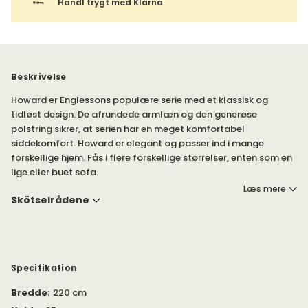
Handl trygt med Klarna
Beskrivelse
Howard er Englessons populære serie med et klassisk og
tidløst design. De afrundede armlæn og den generøse
polstring sikrer, at serien har en meget komfortabel
siddekomfort. Howard er elegant og passer ind i mange
forskellige hjem. Fås i flere forskellige størrelser, enten som en
lige eller buet sofa.
Howard sofa har Largee løse rygpuder og en let skrående ryg,
Læs mere
der giver en afslappende fornemmelse. Sofaen kan skabes i
Skötselrådene
flere forskellige varianter, da du kan vælge forskellige ben,
med eller uden hjul.
Vælg, om du ønsker fast eller aftageligt betræk.
Specifikation
Howard sofaer findes også i en større størrelse - Howard, som
findes under egen produkt. I samme serie findes desuden
Bredde
:
220 cm
lænestole, love seat, chaiselong og Skammelfer.