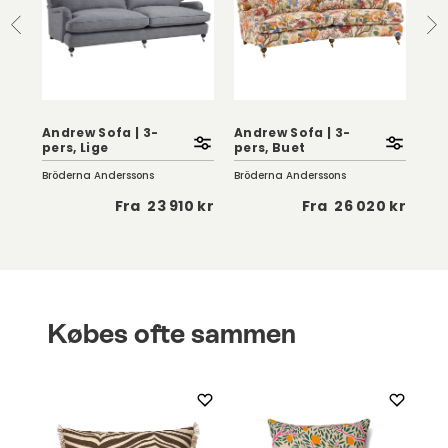
Andrew Sofa | 3-
Andrew Sofa | 3-
pers, Lige
pers, Buet
Chu
Bröderna Anderssons
Bröderna Anderssons
Fur
 kr
Fra
23 910 kr
Fra
26 020 kr
Købes ofte sammen