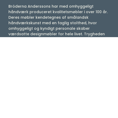
Bröderna Anderssons har med omhyggeligt
håndværk produceret kvalitetsmøbler i over 100 år.
Deres møbler kendetegnes af smålandsk
håndværkskunst med en faglig stolthed, hvor
omhyggeligt og kyndigt personale skaber
værdsatte designmøbler for hele livet. Trygheden
ved Bröderna Anderssons produktion er, at hele
produktionskæden er placeret under eget tag.
Dette muliggør et unikt overblik og fuld kontrol over
produktionen fra valg af råmaterialer til den sidste
søm, hvilket garanterer en højkvalitets sidde-møbel
med lang levetid.
Du ved, hvad du får, når du vælger en lænestol
eller sofa fra Bröderna Anderssons.
Det er svært at beskrive, hvad god design er; det
kan ofte være en følelse, der ikke kan beskrives
med ord. Bröderna Anderssons designsprog er et
godt eksempel på, når design er tiltalende over tid
og kan placeres i forskellige miljøer. Sidemøblerne