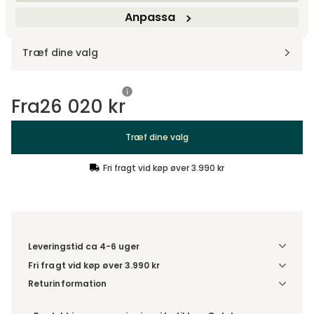
Anpassa
Design dit produkt
Træf dine valg
Fra
26 020 kr
Træf dine valg
Fri fragt vid køp øver 3.990 kr
Leveringstid ca 4-6 uger
Fri fragt vid køp øver 3.990 kr
Vælg udførelse via “Træf dine valg” for at se
Returinformation
fragtinformation for din kombination.
Da du bestiller produktet efter dine egne valg, er der ikke