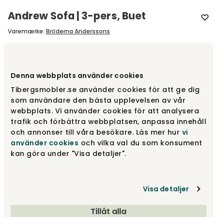
Andrew Sofa | 3-pers, Buet
Varemærke
:
Bröderna Anderssons
Vælg størrelse
3-pers sofa
Denna webbplats använder cookies
3-pers sofa
Tibergsmobler.se använder cookies för att ge dig
Fra
26 020 kr
som användare den bästa upplevelsen av vår
webbplats. Vi använder cookies för att analysera
trafik och förbättra webbplatsen, anpassa innehåll
2,5-pers sofa
och annonser till våra besökare. Läs mer hur
vi
Fra
23 020 kr
använder cookies
och vilka val du som konsument
kan göra under "Visa detaljer".
Vælg model
Visa detaljer
Buet
Tillåt alla