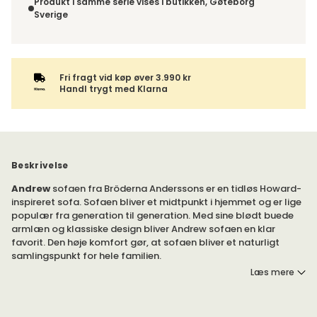
fortrydelsesret.
Produkt i samme serie vises i butikken, Gøteborg
Sverige
Fri fragt vid køp øver 3.990 kr
Handl trygt med Klarna
Beskrivelse
Andrew
sofaen fra Bröderna Anderssons er en tidløs Howard-
inspireret sofa. Sofaen bliver et midtpunkt i hjemmet og er lige
populær fra generation til generation. Med sine blødt buede
armlæn og klassiske design bliver Andrew sofaen en klar
favorit. Den høje komfort gør, at sofaen bliver et naturligt
samlingspunkt for hele familien.
Læs mere
Andrew-sofaen tilbydes som 2,5-personers og 3-personers
sofa, lige eller buet.