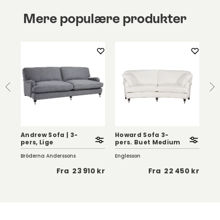
Mere populære produkter
Andrew Sofa | 3-
Howard Sofa 3-
Ho
pers, Lige
pers. Buet Medium
pe
Bröderna Anderssons
Englesson
Eng
 kr
Fra
23 910 kr
Fra
22 450 kr