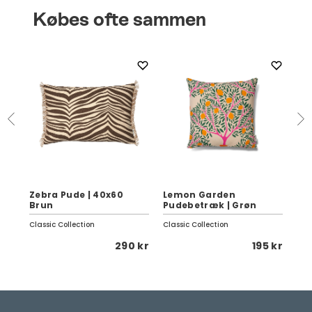
Købes ofte sammen
Zebra Pude | 40x60
Lemon Garden
Se
Brun
Pudebetræk | Grøn
Da
Classic Collection
Classic Collection
Fer
 kr
290 kr
195 kr