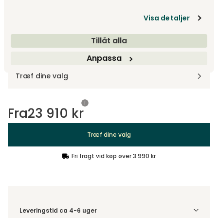
Vælg model
Visa detaljer
Lige
Tillåt alla
Anpassa
Design dit produkt
Træf dine valg
Fra
23 910 kr
Træf dine valg
Fri fragt vid køp øver 3.990 kr
Leveringstid ca 4-6 uger