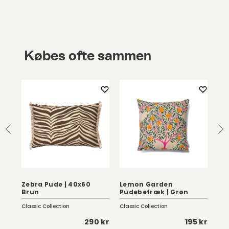
Købes ofte sammen
Zebra Pude | 40x60
Lemon Garden
Se
Brun
Pudebetræk | Grøn
Da
Classic Collection
Classic Collection
Fer
 kr
290 kr
195 kr