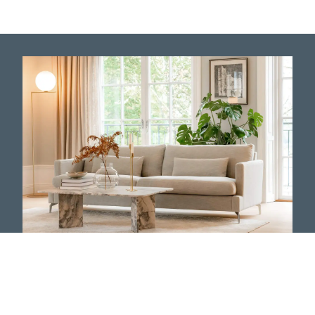
Bröderna Anderssons
Svenskproducerede
sofaer og lænestole