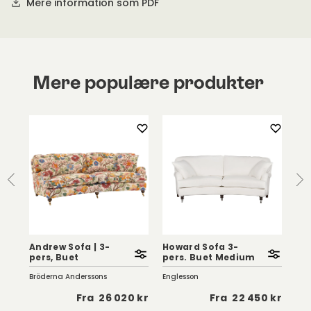
Mere information som PDF
Mere populære produkter
Andrew Sofa | 3-
Howard Sofa 3-
Ho
pers, Buet
pers. Buet Medium
pe
Bröderna Anderssons
Englesson
Eng
 kr
Fra
26 020 kr
Fra
22 450 kr