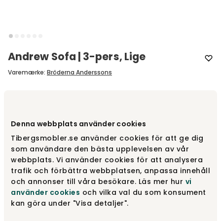
Andrew Sofa | 3-pers, Lige
Varemærke
:
Bröderna Anderssons
Vælg størrelse
3-pers sofa
Denna webbplats använder cookies
3-pers sofa
Fra
23 910 kr
Tibergsmobler.se använder cookies för att ge dig
som användare den bästa upplevelsen av vår
webbplats. Vi använder cookies för att analysera
trafik och förbättra webbplatsen, anpassa innehåll
2,5-pers sofa
Fra
22 290 kr
och annonser till våra besökare. Läs mer hur
vi
använder cookies
och vilka val du som konsument
kan göra under "Visa detaljer".