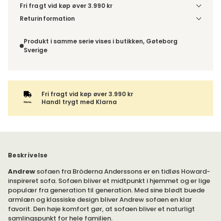
Fri fragt vid køp øver 3.990 kr
Vælg udførelse via “Træf dine valg” for at se
Returinformation
fragtinformation for din kombination.
Da du bestiller produktet efter dine egne valg, er der ikke
fortrydelsesret.
Produkt i samme serie vises i butikken, Gøteborg
Sverige
Fri fragt vid køp øver 3.990 kr
Handl trygt med Klarna
Beskrivelse
Andrew
sofaen fra Bröderna Anderssons er en tidløs Howard-
inspireret sofa. Sofaen bliver et midtpunkt i hjemmet og er lige
populær fra generation til generation. Med sine blødt buede
armlæn og klassiske design bliver Andrew sofaen en klar
favorit. Den høje komfort gør, at sofaen bliver et naturligt
samlingspunkt for hele familien.