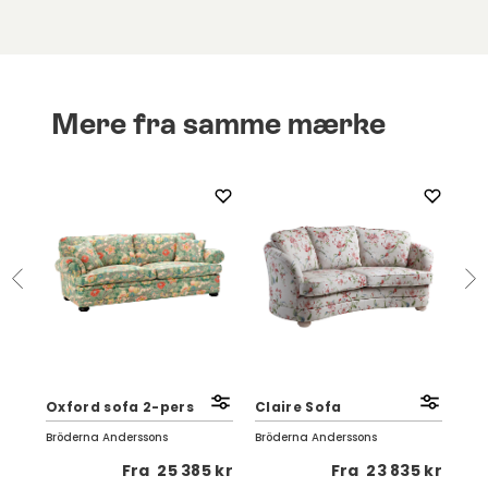
Mere fra samme mærke
Fal
Oxford sofa 2-pers
Claire Sofa
pe
Bröderna Anderssons
Bröderna Anderssons
Brö
5 kr
Fra
25 385 kr
Fra
23 835 kr