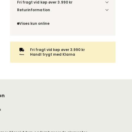
Fri fragt vid køp øver 3.990 kr
Vælg udførelse via “Træf dine valg” for at se
Returinformation
fragtinformation for din kombination.
Da du bestiller produktet efter dine egne valg, er
der ikke fortrydelsesret.
Vises kun online
Fri fragt vid køp øver 3.990 kr
Handl trygt med Klarna
on
m