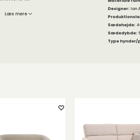
Materiale ra
Designer
:
Ian 
Læs mere
Produktionsl
der.
offet Elyot 1
Sædehøjde
:
4
Sædedybde
:
. Standard har
Type hynder/p
 af
komfort, med
forttypen
der i ryggen i
, chaiselong og
ien sammen for