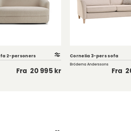
fa 2-personers
Cornelia 3-pers sofa
Bröderna Anderssons
Fra
20 995 kr
Fra
2