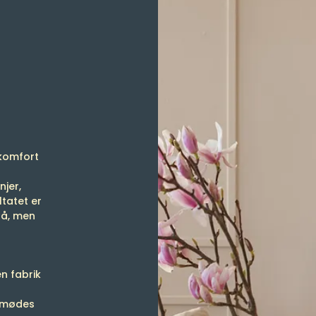
 komfort
njer,
ltatet er
på, men
n fabrik
r mødes