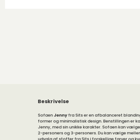
Beskrivelse
Sofaen
Jenny
fra Sits er en afbalanceret blandin
former og minimalistisk design. Benstillingen er ka
Jenny, med sin unikke karakter. Sofaen kan vælges
2-personers og 3-personers. Du kan vælge melle
udvalg af stoffer fra Sits i forskellige farver og kv