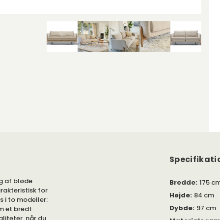
Specifikati
g af bløde
Bredde
:
175 c
rakteristisk for
Højde
:
84 cm
 i to modeller:
Dybde
:
97 cm
m et bredt
aliteter, når du