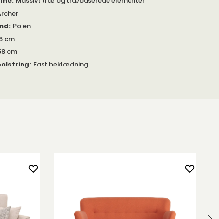
mme
:
Massivt træ og træbaserede elementer
Archer
and
:
Polen
6 cm
58 cm
olstring
:
Fast beklædning