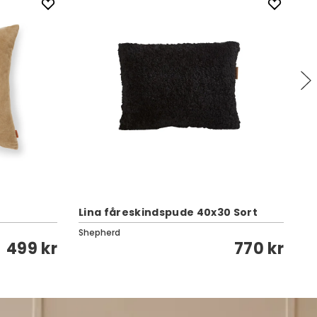
Lina fåreskindspude 40x30 Sort
Ti
Shepherd
Cl
499 kr
770 kr