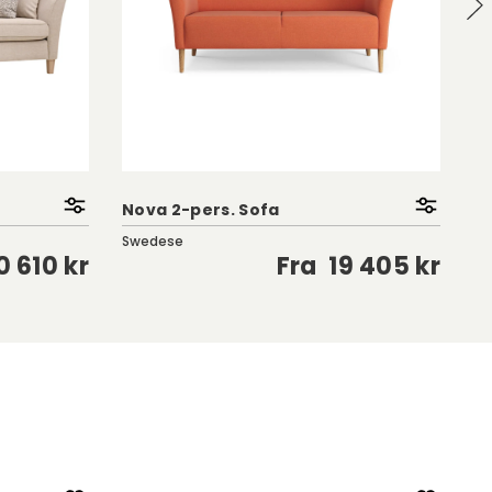
Nova 2-pers. Sofa
J
Swedese
Si
0 610 kr
Fra
19 405 kr