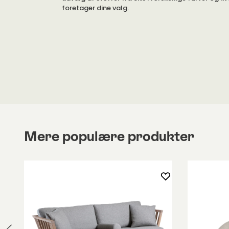
foretager dine valg.
Sofaen Jenny fås i to modeller: 2-sæder og 3-sæ
Miljøbillederne viser modellen 3-sæder, klædt i st
Natural. Betrækket er ikke aftageligt.
Jenny fås i to komforttyper: Standard og Classic
sædehynder af polyurethanskum, med ryghynder
silikonekugler. Classic har faste sædehynder af
polyurethanskum for en fastere, mere stiv sidde
ryghynder af silikonekugler og skumflager. I kom
Standard kan du desuden vælge at få med små pu
stedet for 2 store puder (hynder).
Mere populære produkter
Jenny er en serie. Serien omfatter også lænestol
SET. Du kan med fordel kombinere møbler fra ser
et ensartet udtryk i hjemmet.