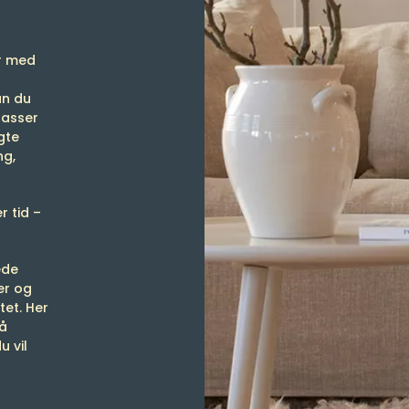
g
er med
an du
passer
gte
ng,
r tid –
ede
er og
tet. Her
få
u vil