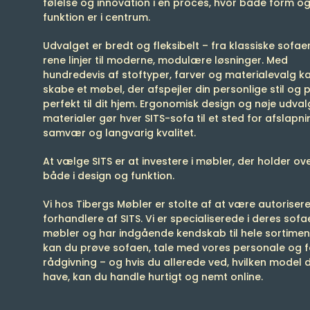
følelse og innovation i en proces, hvor både form o
funktion er i centrum.
Udvalget er bredt og fleksibelt – fra klassiske sofa
rene linjer til moderne, modulære løsninger. Med
hundredevis af stoftyper, farver og materialevalg k
skabe et møbel, der afspejler din personlige stil og 
perfekt til dit hjem. Ergonomisk design og nøje udval
materialer gør hver SITS-sofa til et sted for afslapni
samvær og langvarig kvalitet.
At vælge SITS er at investere i møbler, der holder ove
både i design og funktion.
Vi hos Tibergs Møbler er stolte af at være autoriser
forhandlere af SITS. Vi er specialiserede i deres sofa
møbler og har indgående kendskab til hele sortimen
kan du prøve sofaen, tale med vores personale og 
rådgivning – og hvis du allerede ved, hvilken model d
have, kan du handle hurtigt og nemt online.