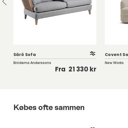
Särö Sofa
Covent So
Bröderna Anderssons
New Works
kr
Fra
21 330 kr
Købes ofte sammen