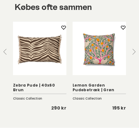
Købes ofte sammen
Zebra Pude | 40x60
Lemon Garden
Se
Brun
Pudebetræk | Grøn
Da
Classic Collection
Classic Collection
Fer
 kr
290 kr
195 kr