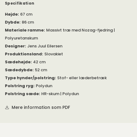
fabrikationsfejl på stel, nozag-fjedre og polstring.
Specifikation
Højde
:
67 cm
Sofaen er fremstillet med et understel i massivt træ med
nozag-fjedre og polstret med polyuretanskum.
Dybde
:
86 cm
Materiale ramme
:
Massivt træ med Nozag-fjedring |
Sædehynden er polstret med HR-skum i to lag, et fastere skum
Polyuretanskum
i bunden og et blødere skum øverst omsluttet af polydun.
Ryghynderne er fyldt med polydun.
Designer
:
Jens Juul Eilersen
Produktionsland
:
Slovakiet
Juul 903 tilbydes med stof- eller læderbetræk. Alle
hyndebetræk er forsynet med lynlås. Alle stofbetræk er
Sædehøjde
:
42 cm
vendbare. Se anbefalede
plejeanvisninger her
.
Sædedybde
:
52 cm
Type hynder/polstring
:
Stof- eller læderbetræk
For stofbetræk: Modellen leveres som standard med
helt aftageligt betræk på understellet med
Polstring ryg
:
Polydun
underbetræk i stout.
Polstring sæde
:
HR-skum | Polydun
For læderbetræk: Modellen leveres med fastmonteret
betræk på understellet med underbetræk i stout.
Mere information som PDF
Modellen leveres som standard med 175 x 25 x 25 mm
hjørneben i børstet rustfrit stål.
Ønsker du sofaen i et andet udførelse? Kontakt os, så hjælper
vi dig videre.