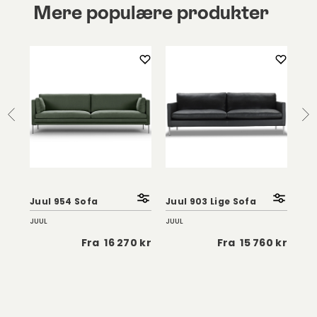
Mere populære produkter
Juu
Juul 954 Sofa
Juul 903 Lige Sofa
Ka
JUUL
JUUL
JUU
5 kr
Fra
16 270 kr
Fra
15 760 kr