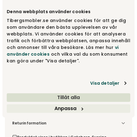
Design dit produkt
Denna webbplats använder cookies
Tibergsmobler.se använder cookies för att ge dig
Træf dine valg
som användare den bästa upplevelsen av vår
webbplats. Vi använder cookies för att analysera
trafik och förbättra webbplatsen, anpassa innehåll
Fra
16 120 kr
och annonser till våra besökare. Läs mer hur
vi
använder cookies
och vilka val du som konsument
Træf dine valg
kan göra under "Visa detaljer".
Fri fragt vid køp øver 3.990 kr
Visa detaljer
Tillåt alla
Leveringstid ca 8-10 uger
Anpassa
Fri fragt vid køp øver 3.990 kr
Vælg udførelse via “Træf dine valg” for at se
Returinformation
fragtinformation for din kombination.
Da du bestiller produktet efter dine egne valg, er der ikke
fortrydelsesret.