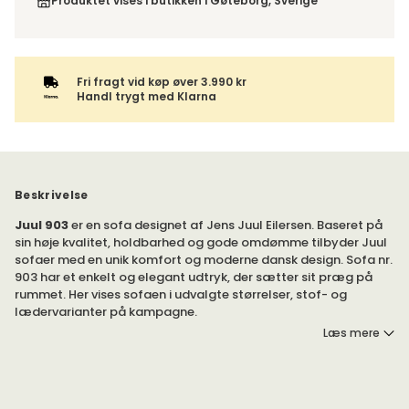
Produktet vises i butikken i Gøteborg, Sverige
Fri fragt vid køp øver 3.990 kr
Handl trygt med Klarna
Beskrivelse
Juul 903
er en sofa designet af Jens Juul Eilersen. Baseret på
sin høje kvalitet, holdbarhed og gode omdømme tilbyder Juul
sofaer med en unik komfort og moderne dansk design. Sofa nr.
903 har et enkelt og elegant udtryk, der sætter sit præg på
rummet. Her vises sofaen i udvalgte størrelser, stof- og
lædervarianter på kampagne.
Læs mere
Lav dine valg nedenfor for at skabe din egen Juul 903.
Juul 903 er en sofa fremstillet i højeste kvalitet med omhu og
håndværkskunnskab. Juul tilbyder 5 års fabriksgaranti mod