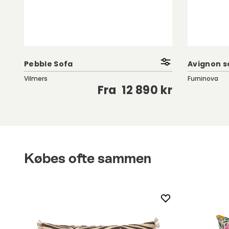
Pebble Sofa
Avignon s
Vilmers
Furninova
kr
Fra
12 890 kr
Købes ofte sammen