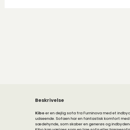
Beskrivelse
Kibo
er en dejlig sofa fra Furninova med et indby
udseende. Sofaen har en fantastisk komfort med
sædehynde, som skaber en generøs og indbyden
Kibo kan vælges som en lige sofa eller hjørnesofa 