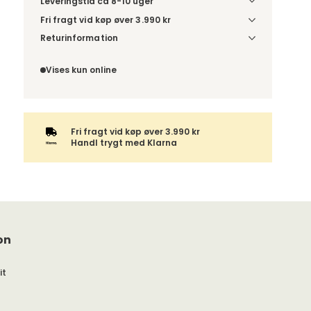
Leveringstid ca 8-10 uger
Fri fragt vid køp øver 3.990 kr
Vælg udførelse via “Træf dine valg” for at se
Returinformation
fragtinformation for din kombination.
Da du bestiller produktet efter dine egne valg, er
der ikke fortrydelsesret.
Vises kun online
Fri fragt vid køp øver 3.990 kr
Handl trygt med Klarna
on
it