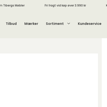
m Tibergs Møbler
Fri fragt vid køp øver 3.990 kr
Tilbud
Mærker
Sortiment
Kundeservice