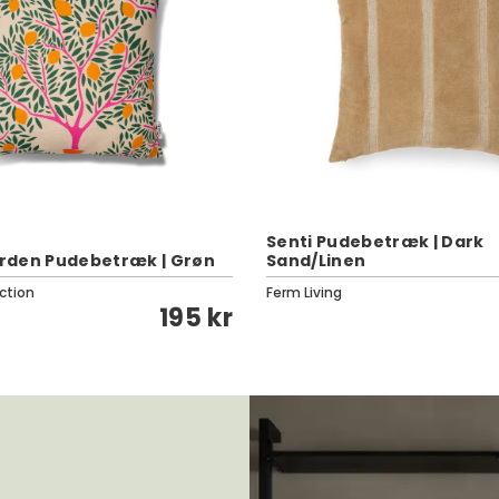
Senti Pudebetræk | Dark
rden Pudebetræk | Grøn
Sand/Linen
ction
Ferm Living
195 kr