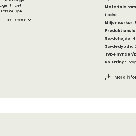
ager til det
Materiale ra
forskellige
fjedre
Læs mere
Miljømærker
:
r fra Furninova
Produktionsl
Sædehøjde
:
4
et er stilrent
Sædedybde
:
en god bog,
Type hynder/p
Polstring
:
Valg
er - EU og
Mere inf
tår af
ne består af
oldskum,
erne består af