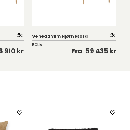
Veneda Slim Hjørnesofa
Ki
BOLIA
Fu
6 910 kr
Fra
59 435 kr