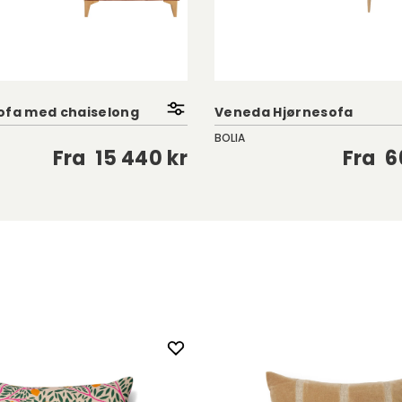
ofa med chaiselong
Veneda Hjørnesofa
BOLIA
Fra
15 440 kr
Fra
6