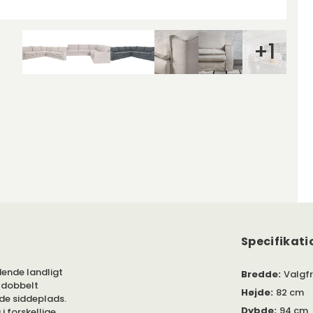
+
1
Specifikati
dende landligt
Bredde
:
Valgfr
 dobbelt
Højde
:
82 cm
de siddeplads.
Dybde
:
94 cm
i forskellige