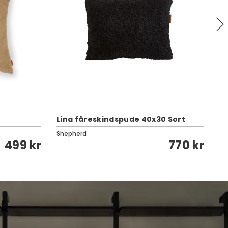
Lina fåreskindspude 40x30 Sort
Ze
Shepherd
Cl
499 kr
770 kr