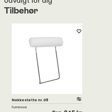
Udvalgt for dig
FSC-certificeret europæisk træ i alle bærende de
Siddeunderstellet er bygget med Nosag-fjedre.
Tilbehør
Oeko-Tex-certificeret koldskum og polyester.
Designet i Sverige. Produceret i Europa.
Nakkestøtte nr.08
Furninova