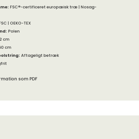
mme
:
FSC®-certificeret europæisk træ | Nosag-
FSC | OEKO-TEX
and
:
Polen
2 cm
60 cm
olstring
:
Aftageligt betræk
frit
ormation som PDF