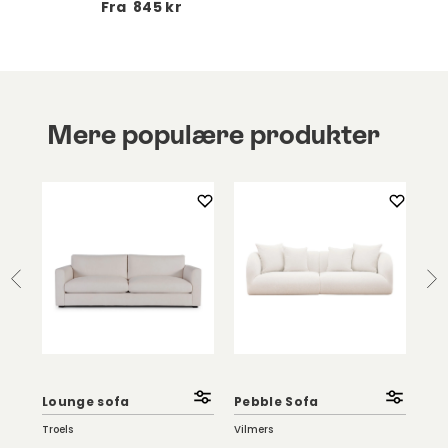
Fra
845 kr
Mere populære produkter
Lounge sofa
Pebble Sofa
Til
Troels
Vilmers
Troe