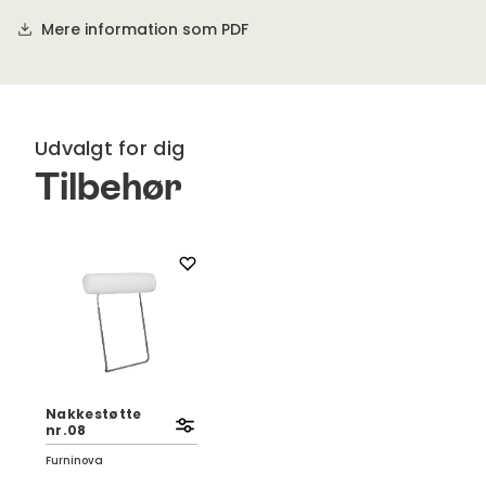
Siddeunderstellet er bygget med Nosag-fjedre.
Mere information som PDF
Oeko-Tex-certificeret koldskum og polyester.
Designet i Sverige. Produceret i Europa.
Udvalgt for dig
Tilbehør
Nakkestøtte
nr.08
Furninova