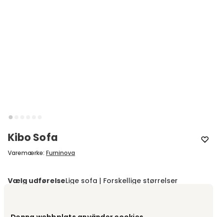
Kibo Sofa
Varemærke
:
Furninova
Vælg udførelse
Lige sofa | Forskellige størrelser
Lige sofa | Forskellige størrelser
Fra
9 810 kr
Denna webbplats använder cookies