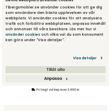
Tibergsmobler.se använder cookies för att ge dig
som användare den bästa upplevelsen av vår
Hjørnesofa & divansofa | Forskellige
webbplats. Vi använder cookies för att analysera
Fra
16 605 kr
størrelser
trafik och förbättra webbplatsen, anpassa innehåll
och annonser till våra besökare. Läs mer hur
vi
använder cookies
och vilka val du som konsument
Design dit produkt
kan göra under "Visa detaljer".
Træf dine valg
Visa detaljer
Fra
9 810 kr
Tillåt alla
Anpassa
Træf dine valg
Fri fragt vid køp øver 3.990 kr