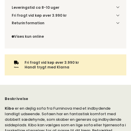
Leveringstid ca 8-10 uger
Fri fragt vid køp øver 3.990 kr
Vælg udførelse via “Træf dine valg” for at se
Returinformation
fragtinformation for din kombination.
Da du bestiller produktet efter dine egne valg, er der ikke
fortrydelsesret.
Vises kun online
Fri fragt vid køp øver 3.990 kr
Handl trygt med Klarna
Beskrivelse
Kibo
er en dejlig sofa fra Furninova med et indbydende
landligt udseende. Sofaen har en fantastisk komfort med
dobbelt sædehynde, som skaber en generøs og indbydende
siddeplads. Kibo kan vælges som en lige sofa eller hjørnesofa i
forskellige størrelser for at passe til dit hjem. Betrækket