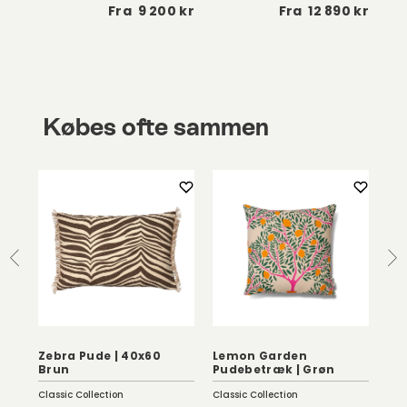
 kr
Fra
9 200 kr
Fra
12 890 kr
Købes ofte sammen
Zebra Pude | 40x60
Lemon Garden
Se
Brun
Pudebetræk | Grøn
Da
Classic Collection
Classic Collection
Fer