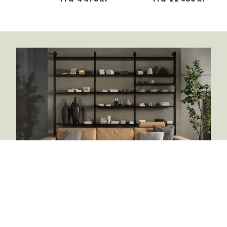
Furninova
En møbel er ikke bare