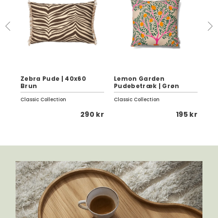
Zebra Pude | 40x60
Lemon Garden
Se
Brun
Pudebetræk | Grøn
Da
Classic Collection
Classic Collection
Fer
 kr
290 kr
195 kr