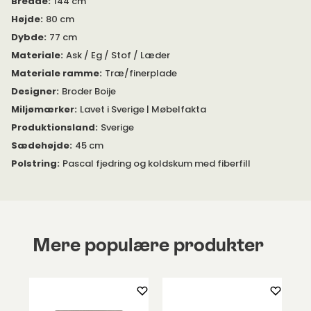
Bredde
:
144 cm
Højde
:
80 cm
Dybde
:
77 cm
Materiale
:
Ask / Eg / Stof / Læder
Materiale ramme
:
Træ/finerplade
Designer
:
Broder Boije
Miljømærker
:
Lavet i Sverige | Møbelfakta
Produktionsland
:
Sverige
Sædehøjde
:
45 cm
Polstring
:
Pascal fjedring og koldskum med fiberfill
Mere populære produkter