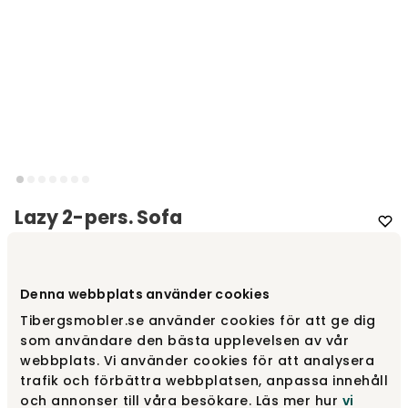
Lazy 2-pers. Sofa
Varemærke
:
Swedese
Denna webbplats använder cookies
Design dit produkt
Tibergsmobler.se använder cookies för att ge dig
som användare den bästa upplevelsen av vår
Træf dine valg
webbplats. Vi använder cookies för att analysera
trafik och förbättra webbplatsen, anpassa innehåll
Anbefalede tilvalg
och annonser till våra besökare. Läs mer hur
vi