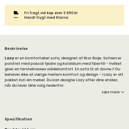
Fri fragt vid køp øver 3.990 kr
Handl trygt med Klarna
Beskrivelse
Lazy
er en komfortabel sofa, designet af Bror Boije. Sofaen er
polstret med pascal fjedre og koldskum med fiberfill - hvilket
giver en førsteklasses siddekomfort. En sofa til at dovne i! Du
behøver ikke at vælge mellem komfort og design - i Lazy er alt
pakket ind i én møbel. Du kan designe Lazy efter dine ønsker,
når du laver dine valg nedenfor.
Læs mere
Sofaen har en ramme af træ. Den er polstret med pascalfjedre
og koldskum med fiberfill. Sofaen har et benstel, som kan
vælges i flere udførelser - fra ask, til eg.
Specifikation