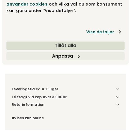
använder cookies
och vilka val du som konsument
Anbefalede tilvalg
kan göra under "Visa detaljer".
Fra
24 295 kr
Visa detaljer
Træf dine valg
Tillåt alla
Anpassa
Fri fragt vid køp øver 3.990 kr
Leveringstid ca 4-6 uger
Fri fragt vid køp øver 3.990 kr
Vælg udførelse via “Træf dine valg” for at se
Returinformation
fragtinformation for din kombination.
Da du bestiller produktet efter dine egne valg, er der ikke
fortrydelsesret.
Vises kun online