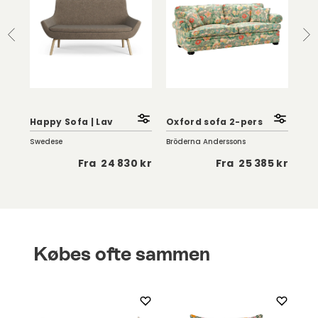
Happy Sofa | Lav
Oxford sofa 2-pers
Sä
Swedese
Bröderna Anderssons
Brö
 kr
Fra
24 830 kr
Fra
25 385 kr
Købes ofte sammen