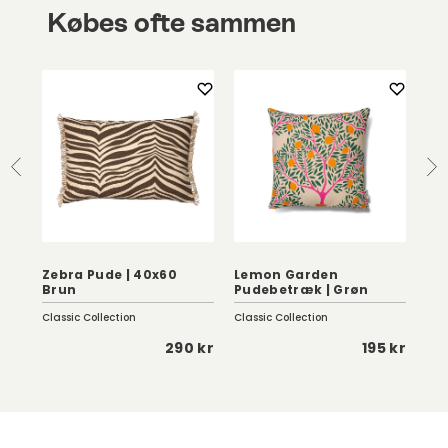
Købes ofte sammen
Zebra Pude | 40x60
Lemon Garden
Li
Brun
Pudebetræk | Grøn
40
Classic Collection
Classic Collection
She
 kr
290 kr
195 kr