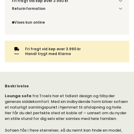
Fri fragt vid køp øver 3.990 kr
Vælg udførelse via “Træf dine valg” for at se
Returinformation
fragtinformation for din kombination.
Da du bestiller produktet efter dine egne valg, er der ikke
fortrydelsesret.
Vises kun online
Fri fragt vid køp øver 3.990 kr
Handl trygt med Klarna
Beskrivelse
Lounge sofa
fra Troels har et tidløst design og tilbyder
generøs siddekomfort. Med sin indbydende form bliver sofaen
et naturligt samlingspunkt i hjemmet til afslapning og hvile.
Her får du det perfekte sted at koble af – uanset om du nyder
en stille stund for dig selv eller samles med hele familien.
Sofaen fås i flere størrelser, så du nemt kan finde en model,