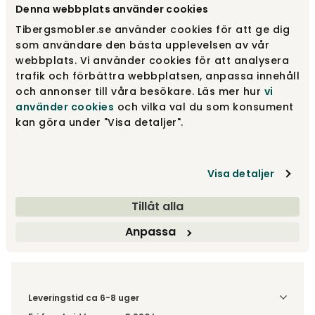
Denna webbplats använder cookies
Design dit produkt
Tibergsmobler.se använder cookies för att ge dig
Træf dine valg
som användare den bästa upplevelsen av vår
webbplats. Vi använder cookies för att analysera
trafik och förbättra webbplatsen, anpassa innehåll
Anbefalede tilvalg
och annonser till våra besökare. Läs mer hur
vi
Anbefalede tilvalg
använder cookies
och vilka val du som konsument
kan göra under "Visa detaljer".
Fra
9 200 kr
Visa detaljer
Træf dine valg
Tillåt alla
Fri fragt vid køp øver 3.990 kr
Anpassa
Leveringstid ca 6-8 uger