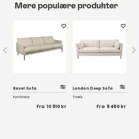
Mere populære produkter
Ravel Sofa
London Deep Sofa
Bl
Furninova
Troels
Fur
5 kr
Fra
10 910 kr
Fra
9 460 kr