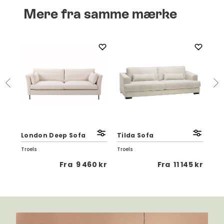
Mere fra samme mærke
London Deep Sofa
Tilda Sofa
Lo
Troels
Troels
Troe
5 kr
Fra
9 460 kr
Fra
11 145 kr