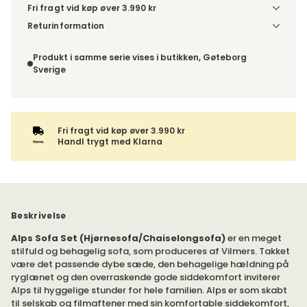
Fri fragt vid køp øver 3.990 kr
Vælg udførelse via “Træf dine valg” for at se
Returinformation
fragtinformation for din kombination.
Da du bestiller produktet efter dine egne valg, er der ikke
fortrydelsesret.
Produkt i samme serie vises i butikken, Gøteborg
Sverige
Fri fragt vid køp øver 3.990 kr
Handl trygt med Klarna
Beskrivelse
Alps Sofa Set (Hjørnesofa/Chaiselongsofa)
er en meget
stilfuld og behagelig sofa, som produceres af Vilmers. Takket
være det passende dybe sæde, den behagelige hældning på
ryglænet og den overraskende gode siddekomfort inviterer
Alps til hyggelige stunder for hele familien. Alps er som skabt
til selskab og filmaftener med sin komfortable siddekomfort,