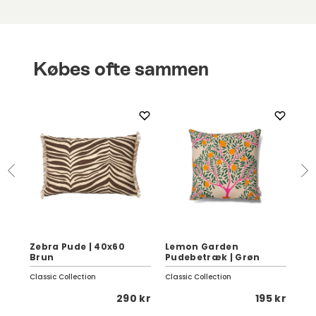
Købes ofte sammen
Zebra Pude | 40x60
Lemon Garden
Se
Brun
Pudebetræk | Grøn
Da
Classic Collection
Classic Collection
Fer
 kr
290 kr
195 kr