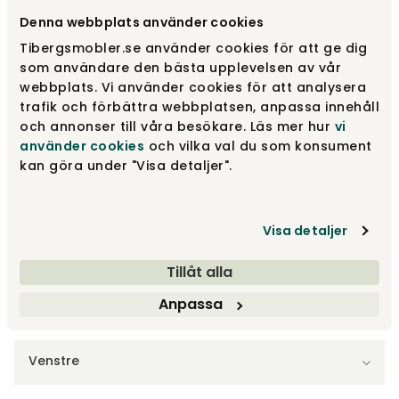
Vælg model
Set 4 | 408 cm
Denna webbplats använder cookies
Tibergsmobler.se använder cookies för att ge dig
Set 4 | 408 cm
Fra
27 490 kr
som användare den bästa upplevelsen av vår
webbplats. Vi använder cookies för att analysera
trafik och förbättra webbplatsen, anpassa innehåll
och annonser till våra besökare. Läs mer hur
vi
Set 1 | 262 cm
Fra
15 635 kr
använder cookies
och vilka val du som konsument
kan göra under "Visa detaljer".
Set 2 | 341 cm
Fra
17 940 kr
Visa detaljer
Vis flere +3
Tillåt alla
Anpassa
Vælg højre/venstre
Venstre