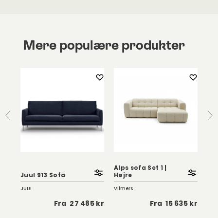
Mere populære produkter
of
Alps sofa Set 1 |
N70
Juul 913 Sofa
Højre
Læ
JUUL
Vilmers
Ethn
5 kr
Fra
27 485 kr
Fra
15 635 kr