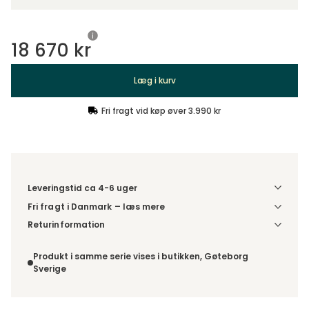
18 670 kr
Læg i kurv
Fri fragt vid køp øver 3.990 kr
Leveringstid ca 4-6 uger
Fri fragt i Danmark – læs mere
Denne vare leveres til din dør/tomtgrænse. Inden levering
Returinformation
bliver du kontaktet med information om det forventede
Da du bestiller produktet efter dine egne valg, er der ikke
leveringstidspunkt. Bestilles varen sammen med andre
fortrydelsesret.
Produkt i samme serie vises i butikken, Gøteborg
produkter, sendes hele ordren samlet.
Sverige