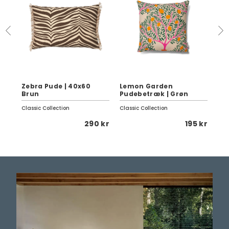
Zebra Pude | 40x60
Lemon Garden
Se
Brun
Pudebetræk | Grøn
Da
Classic Collection
Classic Collection
Fer
 kr
290 kr
195 kr