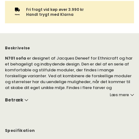
Fri fragt vid køp øver 3.990 kr
Handl trygt med Klarna
Beskrivelse
N701 sofa
er designet af Jacques Deneef for Ethnicraft og har
et behageligt og indbydende design. Den er del af en serie af
komfortable og stilfulde moduler, der findes i mange
forskellige varianter. Ved at kombinere de forskellige moduler
og størrelser har du uendelige muligheder, når det kommer til
at skabe dit eget unikke miljø. Findes i flere farver og
materialer.
Læs mere
Betræk
N701 sofa passer godt sammen med puffen og lænestolen i
samme serie. Clips til at samle moduler medfølger.
Findes i flere forskellige betræk. Læs mere nedenfor.
Specifikation