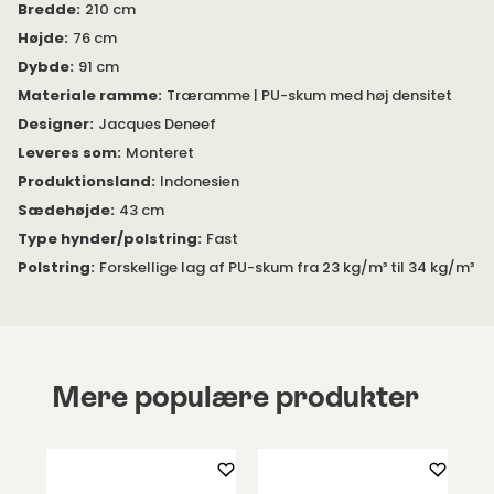
Bredde
:
210 cm
Højde
:
76 cm
Dybde
:
91 cm
Materiale ramme
:
Træramme | PU-skum med høj densitet
Designer
:
Jacques Deneef
Leveres som
:
Monteret
Produktionsland
:
Indonesien
Sædehøjde
:
43 cm
Type hynder/polstring
:
Fast
Polstring
:
Forskellige lag af PU-skum fra 23 kg/m³ til 34 kg/m³
Mere populære produkter