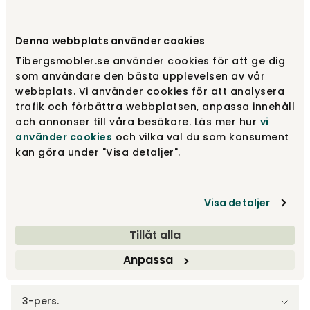
Vælg stof
Stof | Blue
Denna webbplats använder cookies
Tibergsmobler.se använder cookies för att ge dig
Stof | Blue
18 670 kr
som användare den bästa upplevelsen av vår
webbplats. Vi använder cookies för att analysera
trafik och förbättra webbplatsen, anpassa innehåll
och annonser till våra besökare. Läs mer hur
vi
Stof | Beige
18 670 kr
använder cookies
och vilka val du som konsument
kan göra under "Visa detaljer".
Stof | Dark Grey
18 670 kr
Visa detaljer
Vis flere +5
Tillåt alla
Anpassa
Vælg model
3-pers.