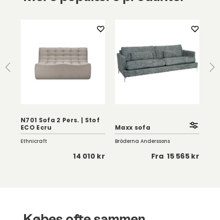
N701 Sofa 2 Pers. | Stof
ECO Ecru
Maxx sofa
Pe
Ethnicraft
Bröderna Anderssons
Vil
 kr
14 010 kr
Fra
15 565 kr
Købes ofte sammen