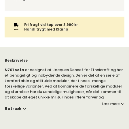
Fri fragt vid køp øver 3.990 kr
Handl trygt med Klarna
Beskrivelse
N701 sofa
er designet af Jacques Deneef for Ethnicraft og har
et behageligt og indbydende design. Den er del af en serie af
komfortable og stilfulde moduler, der findes i mange
forskellige varianter. Ved at kombinere de forskellige moduler
og størrelser har du uendelige muligheder, når det kommer til
at skabe dit eget unikke miljø. Findes i flere farver og
materialer.
Læs mere
Betræk
N701 sofa passer godt sammen med puffen og lænestolen i
samme serie. Clips til at samle moduler medfølger.