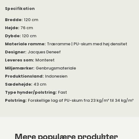
Findes i flere forskellige betræk. Læs mere nedenfor.
Specifikation
Bredde
:
120 cm
Højde
:
76 cm
Dybde
:
120 cm
Materiale ramme
:
Træramme | PU-skum med høj densitet
Designer
:
Jacques Deneef
Leveres som
:
Monteret
Miljømærker
:
Genbrugsmateriale
Produktionsland
:
Indonesien
Sædehøjde
:
43 cm
Type hynder/polstring
:
Fast
Polstring
:
Forskellige lag af PU-skum fra 23 kg/m³ til 34 kg/m³
Mere populære produkter