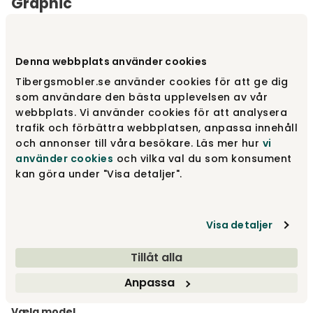
Graphic
Varemærke
:
Ethnicraft
Denna webbplats använder cookies
Vælg stof
Stof | Graphic
Tibergsmobler.se använder cookies för att ge dig
som användare den bästa upplevelsen av vår
Stof | Graphic
12 590 kr
webbplats. Vi använder cookies för att analysera
trafik och förbättra webbplatsen, anpassa innehåll
och annonser till våra besökare. Läs mer hur
vi
använder cookies
och vilka val du som konsument
Stof | Blue
11 035 kr
kan göra under "Visa detaljer".
Visa detaljer
Stof | Dark Grey
11 035 kr
Tillåt alla
Vis flere +5
Anpassa
Vælg model