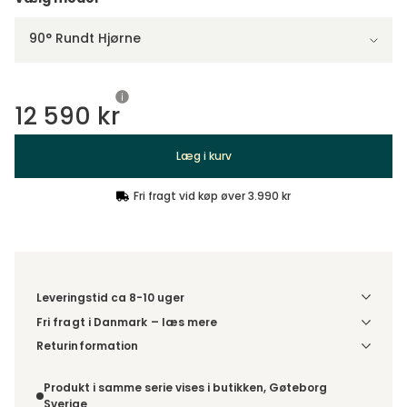
90° Rundt Hjørne
12 590 kr
Læg i kurv
Fri fragt vid køp øver 3.990 kr
Leveringstid ca 8-10 uger
Fri fragt i Danmark – læs mere
Denne vare leveres til din dør/tomtgrænse. Inden levering
Returinformation
bliver du kontaktet med information om det forventede
Da du bestiller produktet efter dine egne valg, er der ikke
leveringstidspunkt. Bestilles varen sammen med andre
fortrydelsesret.
Produkt i samme serie vises i butikken, Gøteborg
produkter, sendes hele ordren samlet.
Sverige