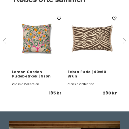
Lemon Garden
Zebra Pude | 40x60
Se
Pudebetræk | Grøn
Brun
Da
Classic Collection
Classic Collection
Fer
 kr
195 kr
290 kr