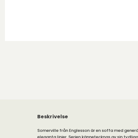
Beskrivelse
Somerville från Englesson är en soffa med generö
eleganta linjer. Serien kännetecknas av sin tydlig
lite stramare uttryck på plymåerna.