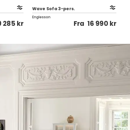
Wave Sofa 3-pers.
Ca
Englesson
En
9 285 kr
Fra
16 990 kr