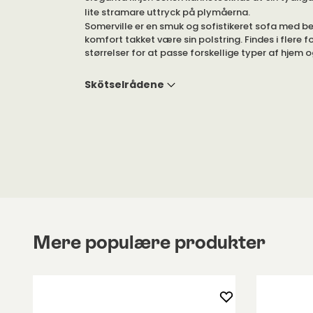
Somerville er en smuk og sofistikeret sofa med b
komfort takket være sin polstring. Findes i flere f
størrelser for at passe forskellige typer af hjem
hvilken farve du ønsker på benene samt stof for 
efter dine ønsker.
Skötselrådene
I Somerville serien findes der også modulsofaer,
Skammelfer.
Kontakt os venligst, hvis du har nogen spørg
Mere populære produkter