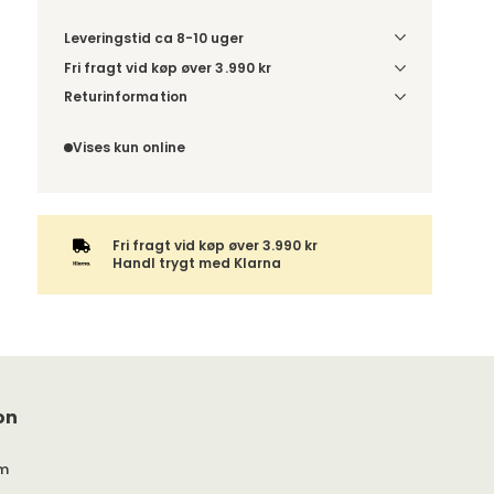
Leveringstid ca 8-10 uger
Fri fragt vid køp øver 3.990 kr
Vælg udførelse via “Træf dine valg” for at se
Returinformation
fragtinformation for din kombination.
Da du bestiller produktet efter dine egne valg, er
der ikke fortrydelsesret.
Vises kun online
Fri fragt vid køp øver 3.990 kr
Handl trygt med Klarna
on
m