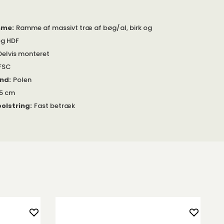
mme
:
Ramme af massivt træ af bøg/al, birk og
og HDF
Delvis monteret
FSC
and
:
Polen
5 cm
olstring
:
Fast betræk