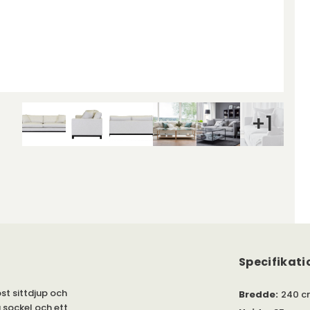
+
1
Specifikati
st sittdjup och
Bredde
:
240 c
a sockel och ett
Højde
:
85 cm