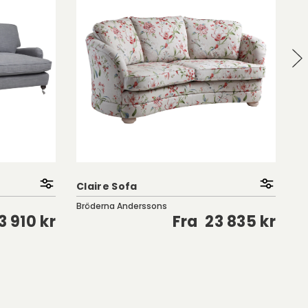
Claire Sofa
Fa
Bröderna Anderssons
Br
3 910 kr
Fra
23 835 kr