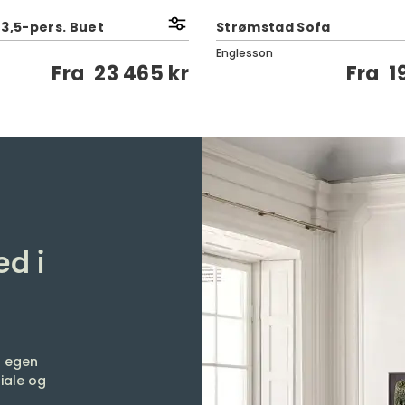
 3,5-pers. Buet
Strømstad Sofa
Englesson
Fra
23 465 kr
Fra
1
d i
g egen
iale og