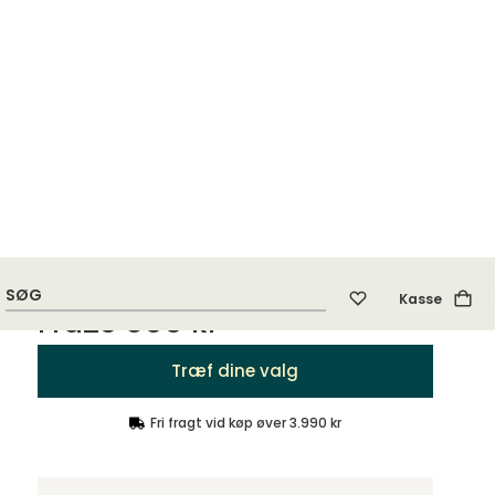
3-pers. med 2 puder
Fra
19 755 kr
Design dit produkt
Træf dine valg
Fra
23 800 kr
Træf dine valg
Fri fragt vid køp øver 3.990 kr