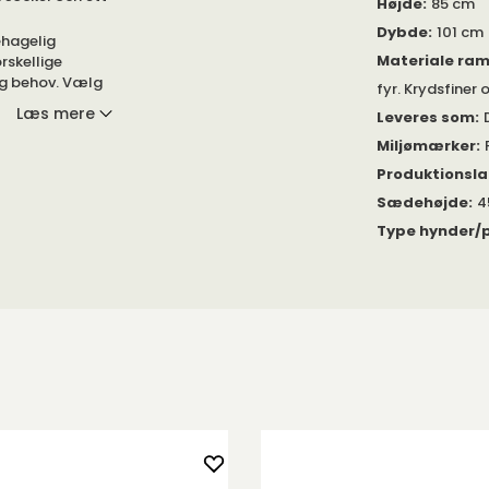
Dybde
:
101 cm
ehagelig
Materiale ra
orskellige
 og behov. Vælg
fyr. Krydsfiner 
at skabe sofaen
Læs mere
Leveres som
:
Miljømærker
:
 lænestole og
Produktionsl
Sædehøjde
:
4
smål.
Type hynder/p