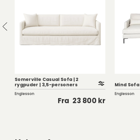
Somerville Casual Sofa | 2
rygpuder | 3,5-personers
Mind Sofa
Englesson
Englesson
kr
Fra
23 800 kr
Købes ofte sammen