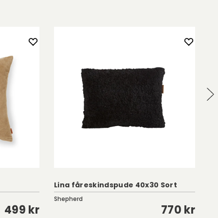
Lina fåreskindspude 40x30 Sort
Ti
Shepherd
Cl
499 kr
770 kr