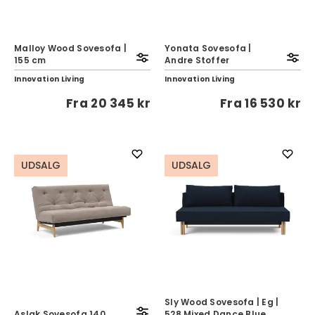
Malloy Wood Sovesofa |
Yonata Sovesofa |
155 cm
Andre Stoffer
Innovation Living
Innovation Living
Fra
20 345 kr
Fra
16 530 kr
UDSALG
UDSALG
Sly Wood Sovesofa | Eg |
Aslak Sovesofa 140
528 Mixed Dance Blue