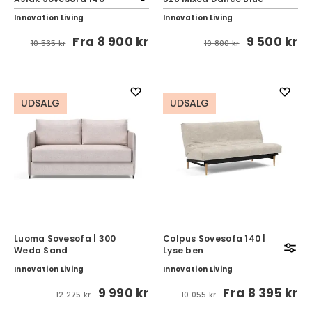
Innovation Living
Innovation Living
Fra
8 900 kr
9 500 kr
10 535 kr
10 800 kr
UDSALG
UDSALG
Luoma Sovesofa | 300
Colpus Sovesofa 140 |
Weda Sand
Lyse ben
Innovation Living
Innovation Living
9 990 kr
Fra
8 395 kr
12 275 kr
10 055 kr