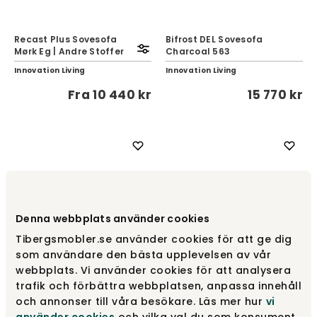
Recast Plus Sovesofa
Bifrost DEL Sovesofa
Mørk Eg | Andre Stoffer
Charcoal 563
Innovation Living
Innovation Living
Fra
10 440 kr
15 770 kr
Denna webbplats använder cookies
Tibergsmobler.se använder cookies för att ge dig
som användare den bästa upplevelsen av vår
webbplats. Vi använder cookies för att analysera
trafik och förbättra webbplatsen, anpassa innehåll
mySOFABED Sovesofa |
BEDinside Sovesofa med
och annonser till våra besökare. Läs mer hur
vi
Chaiselong
Åben Ende