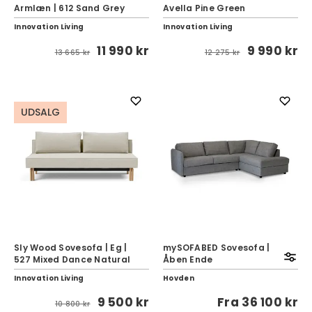
Armlæn | 612 Sand Grey
Avella Pine Green
Innovation Living
Innovation Living
11 990 kr
9 990 kr
13 665 kr
12 275 kr
UDSALG
Sly Wood Sovesofa | Eg |
mySOFABED Sovesofa |
527 Mixed Dance Natural
Åben Ende
Innovation Living
Hovden
9 500 kr
Fra
36 100 kr
10 800 kr