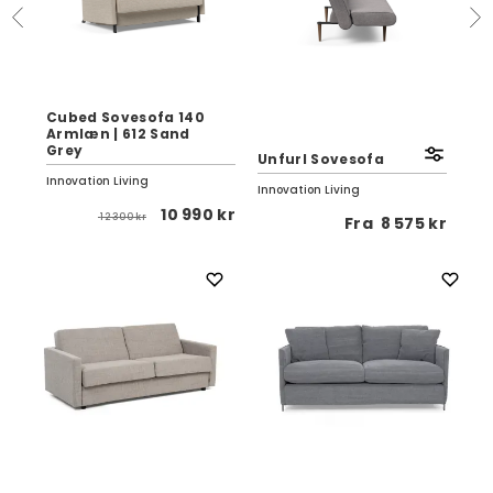
Cubed Sovesofa 140
Armlæn | 612 Sand
Ghi
e
Grey
Unfurl Sovesofa
Fa
Innovation Living
Innovation Living
Inno
 kr
10 990 kr
12 300 kr
Fra
8 575 kr