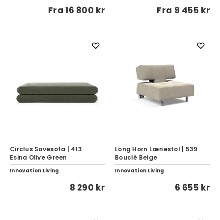
Fra
16 800 kr
Fra
9 455 kr
Circlus Sovesofa | 413
Long Horn Lænestol | 539
Esina Olive Green
Bouclé Beige
Innovation Living
Innovation Living
8 290 kr
6 655 kr