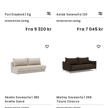
Puri Daybed | Eg
Aslak Sovesofa 120
Innovation Living
Innovation Living
Fra
9 320 kr
Fra
7 045 kr
Akello Sovesofa | 280
Malloy Sovesofa | 358
Avella Sand
Taura Chocco
Innovation Living
Innovation Living