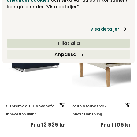
använder cookies
och vilka val du som konsument
Hovden
Hovden
kan göra under "Visa detaljer".
Fra
31 300 kr
Fra
46 300 kr
Visa detaljer
Tillåt alla
Anpassa
Supremax DEL Sovesofa
Rollo Stelbetræk
Innovation Living
Innovation Living
Fra
13 935 kr
Fra
1 105 kr