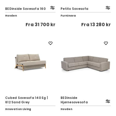
BEDinside Sovesofa 160
Petito Sovesofa
Hovden
Furninova
Fra
31 700 kr
Fra
13 280 kr
Cubed Sovesofa 140 Eg |
BEDinside
612 Sand Grey
Hjørnesovesofa
Innovation Living
Hovden