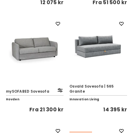
12 075 kr
Fra
51 500 kr
Osvald Sovesofa | 565
mySOFABED Sovesofa
Granite
Hovden
Innovation Living
Fra
21 300 kr
14 395 kr