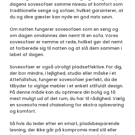
dagens sovesofaer samme niveau af komfort som
traditionelle senge og sofaer, hvilket garanterer, at
du og dine gæster kan nyde en god nats søvn.
Om natten fungerer sovesofaen som en seng og
om dagen omdannes den nemt til en sofa. Vores
sovesofaer er nemme at rede, hvilket gør det nemt
at forberede sig til natten og at slå dem sammen i
løbet af dagen.
Sovesofaer er også utroligt pladseffektive. For dig,
der bor mindre, i lejlighed, studio eller måske i et
Attefallshus, fungerer sovesofaer perfekt, da de
tilbyder to vigtige møbler i et enkelt stilfuldt design.
På denne måde kan du optimere din bolig og få
mest muligt ud af det rum, du har til rådighed. Vælg
en sovesofa med chaiselong for ekstra opbevaring
og komfort.
Så hvis du leder efter en smart, pladsbesparende
løsning, der ikke går på kompromis med stil eller