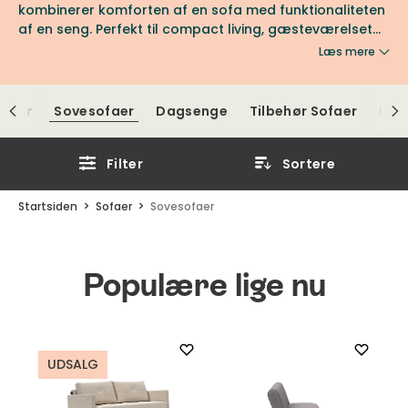
kombinerer komforten af en sofa med funktionaliteten
af en seng. Perfekt til compact living, gæsteværelset
eller hvorfor ikke som ekstra soveplads i annekset?
Læs mere
faer
Sovesofaer
Dagsenge
Tilbehør Sofaer
Eks
Filter
Sortere
Startsiden
Sofaer
Sovesofaer
Populære lige nu
UDSALG