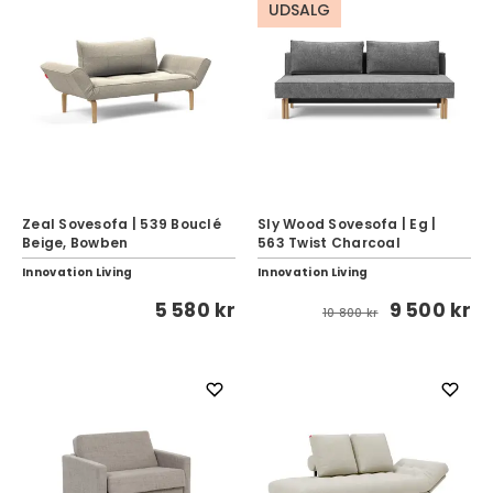
UDSALG
Zeal Sovesofa | 539 Bouclé
Sly Wood Sovesofa | Eg |
Beige, Bowben
563 Twist Charcoal
Innovation Living
Innovation Living
5 580 kr
9 500 kr
10 800 kr