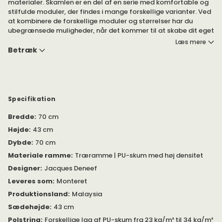
materialer. Skamlen er en del af en serie med komfortable og
stilfulde moduler, der findes i mange forskellige varianter. Ved
at kombinere de forskellige moduler og størrelser har du
ubegrænsede muligheder, når det kommer til at skabe dit eget
unikke miljø.
Læs mere
Betræk
Det passer godt at kombinere med lænestolen og de øvrige
moduler i serien. Clips til at samle moduler medfølger.
Findes i flere forskellige betræk. Læs mere nedenfor.
Specifikation
Bredde
:
70 cm
Højde
:
43 cm
Dybde
:
70 cm
Materiale ramme
:
Træramme | PU-skum med høj densitet
Designer
:
Jacques Deneef
Leveres som
:
Monteret
Produktionsland
:
Malaysia
Sædehøjde
:
43 cm
Polstring
:
Forskellige lag af PU-skum fra 23 kg/m³ til 34 kg/m³