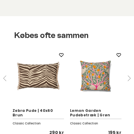
Købes ofte sammen
Zebra Pude | 40x60
Lemon Garden
Se
Brun
Pudebetræk | Grøn
Da
Classic Collection
Classic Collection
Fer
 kr
290 kr
195 kr