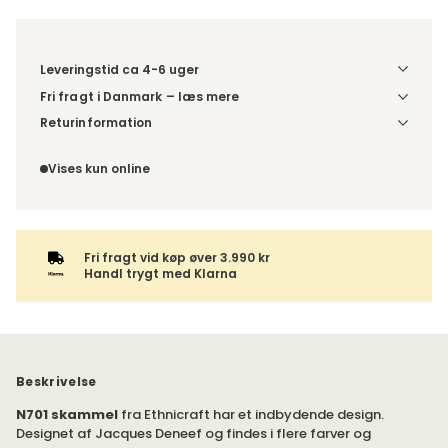
Leveringstid ca 4-6 uger
Fri fragt i Danmark – læs mere
Denne vare sendes til et udleveringssted. Du vælger selv i
Returinformation
kassen, hvilket DHL- eller PostNord-udleveringssted du
Da du bestiller produktet efter dine egne valg, er der ikke
ønsker at få din levering sendt til. For DHL kan pakken enten
fortrydelsesret.
Vises kun online
leveres til et udleveringssted eller direkte til din adresse –
du vælger selv ved adviseringen. Hvis varen bestilles
sammen med andre produkter, sendes hele ordren samlet
med samme leveringsmetode.
Fri fragt vid køp øver 3.990 kr
Handl trygt med Klarna
Beskrivelse
N701 skammel
fra Ethnicraft har et indbydende design.
Designet af Jacques Deneef og findes i flere farver og