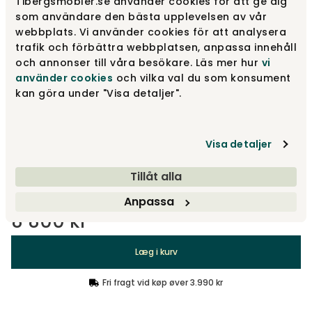
Tibergsmobler.se använder cookies för att ge dig
som användare den bästa upplevelsen av vår
Læder | Old Saddle
8 800 kr
webbplats. Vi använder cookies för att analysera
trafik och förbättra webbplatsen, anpassa innehåll
och annonser till våra besökare. Läs mer hur
vi
Stof | Grey
använder cookies
och vilka val du som konsument
4 900 kr
kan göra under "Visa detaljer".
Stof | Beige
4 900 kr
Visa detaljer
Tillåt alla
Vis flere +5
Anpassa
8 800 kr
Læg i kurv
Fri fragt vid køp øver 3.990 kr