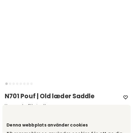
N701 Pouf | Old læder Saddle
Varemærke
:
Ethnicraft
Vælg udførelse
Læder | Old Saddle
Denna webbplats använder cookies