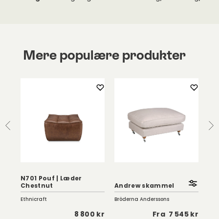
Mere populære produkter
|
N701 Pouf | Læder
Lu
Chestnut
Andrew skammel
Or
Ethnicraft
Bröderna Anderssons
Kart
 kr
8 800 kr
Fra
7 545 kr