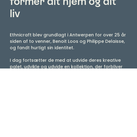
former dit hjem og dit
liv
Ethnicraft blev grundlagt i Antwerpen for over 25 år
siden af ​​to venner, Benoit Loos og Philippe Delaisse,
og fandt hurtigt sin identitet.
I dag fortsætter de med at udvide deres kreative
palet, udvikle og udvide en kollektion, der forbliver
tro mod sin karakter. Centreret omkring aspekter af
kvalitet og varme materialer, sammen med form og
funktion, skaber de kollektioner til ethvert rum eller
område: lige fra møbler, der definerer formålet med
et område, til tilbehør, der beriger det med
betydning.
Dit hjem skal være mere end bare genstande. Det
skal være fyldt med ting, der har betydning og får
dit hjem til at føles indbydende og i høj grad dit