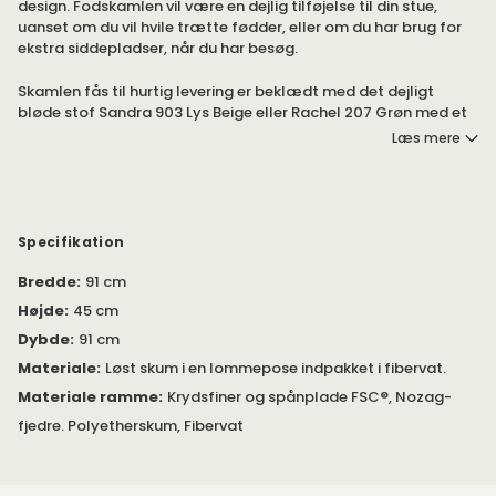
design. Fodskamlen vil være en dejlig tilføjelse til din stue,
uanset om du vil hvile trætte fødder, eller om du har brug for
ekstra siddepladser, når du har besøg.
Skamlen fås til hurtig levering er beklædt med det dejligt
bløde stof Sandra 903 Lys Beige eller Rachel 207 Grøn med et
corduroy-design. Du kan også designe skamlen efter dine egne
Læs mere
ønsker og vælge mellem et bredt udvalg af stoffer og farver.
Rawlins fodskamlen passer perfekt til Rawlins sofaen i samme
serie fra Rowico Home.
Specifikation
Skamlen er lavet i Europa, FSC®-certificeret og konstrueret af
Bredde
:
91 cm
materialer af høj kvalitet, så du kan nyde den i mange år
fremover.
Højde
:
45 cm
Dybde
:
91 cm
Materiale
:
Løst skum i en lommepose indpakket i fibervat.
Materiale ramme
:
Krydsfiner og spånplade FSC®, Nozag-
fjedre. Polyetherskum, Fibervat