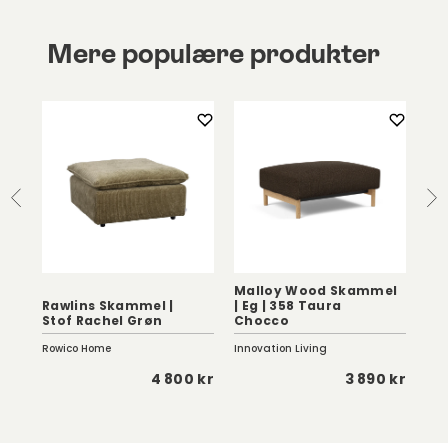
Mere populære produkter
Malloy Wood Skammel
Rawlins Skammel |
| Eg | 358 Taura
Stof Rachel Grøn
Chocco
Bu
Rowico Home
Innovation Living
Fur
 kr
4 800 kr
3 890 kr