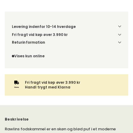
Levering indenfor 10-14 hverdage
Fri fragt vid køp øver 3.990 kr
Vælg udførelse via “Træf dine valg” for at se
Returinformation
fragtinformation for din kombination.
Da du bestiller produktet efter dine egne valg, er der ikke
fortrydelsesret.
Vises kun online
Fri fragt vid køp øver 3.990 kr
Handl trygt med Klarna
Beskrivelse
Rawlins fodskammel er en skøn og blød puf i et moderne