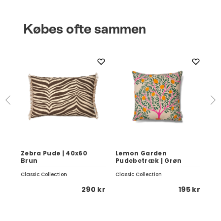
Købes ofte sammen
Zebra Pude | 40x60
Lemon Garden
Li
Brun
Pudebetræk | Grøn
40
Classic Collection
Classic Collection
She
 kr
290 kr
195 kr