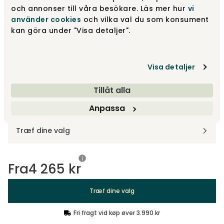
och annonser till våra besökare. Läs mer hur
vi
använder cookies
och vilka val du som konsument
Sandra #903 Lysbeige
4 265 kr
kan göra under "Visa detaljer".
Visa detaljer
Rachel #207 Grøn
4 800 kr
Tillåt alla
Anpassa
Design dit produkt
Træf dine valg
Fra
4 265 kr
Træf dine valg
Fri fragt vid køp øver 3.990 kr