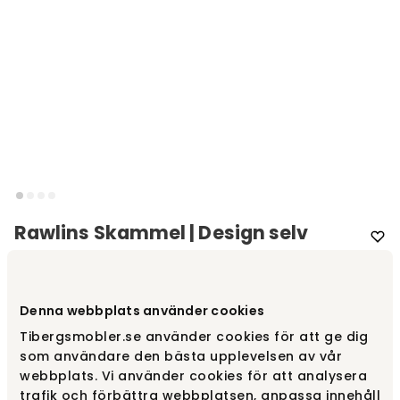
Rawlins Skammel | Design selv
Varemærke
:
Rowico Home
Denna webbplats använder cookies
Vælg farve
Rawlins Skammel | Design selv
Tibergsmobler.se använder cookies för att ge dig
som användare den bästa upplevelsen av vår
Rawlins Skammel | Design selv
Fra
4 265 kr
webbplats. Vi använder cookies för att analysera
trafik och förbättra webbplatsen, anpassa innehåll