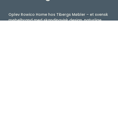
Oplev Rowico Home hos Tibergs Møbler – et svensk
møbelbrand med skandinavisk design, naturlige
materialer og møbler skabt til et hjem, der skal
leves i. Hos os finder du hele sortimentet fra Rowico
Home med blandt andet spiseborde, stole, sofaer,
lænestole, sofaborde, opbevaringsmøbler og
møbler til soveværelset.
Rowico Home kombinerer funktion, komfort og et
tidløst formsprog, som gør møblerne nemme at
integrere i både moderne og klassiske hjem.
Velkommen til os