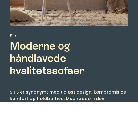
Sits
Moderne og
håndlavede
kvalitetssofaer
SITS er synonymt med tidløst design, kompromisløs
komfort og holdbarhed. Med rødder i den
skandinaviske designtradition skaber de møbler,
der forener rene linjer, funktionalitet og en naturlig
følelse af komfort. Resultatet er sofaer og
lænestole, som ikke kun er smukke at se på, men
også fantastiske at leve med.