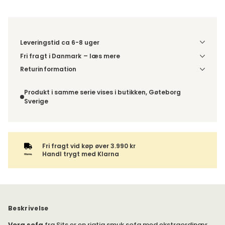
Leveringstid ca 6-8 uger
Fri fragt i Danmark – læs mere
Denne vare leveres til din dør/tomtgrænse. Inden levering
Returinformation
bliver du kontaktet med information om det forventede
Da du bestiller produktet efter dine egne valg, er der ikke
leveringstidspunkt. Bestilles varen sammen med andre
fortrydelsesret.
Produkt i samme serie vises i butikken, Gøteborg
produkter, sendes hele ordren samlet.
Sverige
Fri fragt vid køp øver 3.990 kr
Handl trygt med Klarna
Beskrivelse
Vera sofa
fra Sits er en rigtig smuk sofa med ekstraordinær