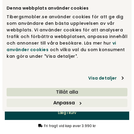
Denna webbplats använder cookies
3-pers | Lux | Classic Velvet 6 Anthracite
15 825 kr
Tibergsmobler.se använder cookies för att ge dig
som användare den bästa upplevelsen av vår
webbplats. Vi använder cookies för att analysera
trafik och förbättra webbplatsen, anpassa innehåll
2-pers | Lux | Classic Velvet 6 Anthracite
13 715 kr
och annonser till våra besökare. Läs mer hur
vi
använder cookies
och vilka val du som konsument
kan göra under "Visa detaljer".
Vera Sofa | Design selv
Fra
14 840 kr
Visa detaljer
Vis flere +1
Tillåt alla
15 825 kr
Anpassa
Læg i kurv
Fri fragt vid køp øver 3.990 kr