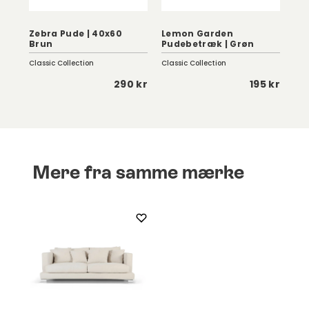
Zebra Pude | 40x60
Lemon Garden
Se
Brun
Pudebetræk | Grøn
Da
Classic Collection
Classic Collection
Fer
 kr
290 kr
195 kr
Mere fra samme mærke