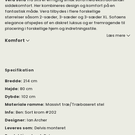
siddekomfort. Her kombineres design og komfort på en
fantastisk måde. Vera tilbydes i flere forskellige
størrelser såsom 2-sæder, 3-sæder og 3-sæder XL. Sofaens
elegance afspejles af en diskret luksus og er fremragende til
placering i forskellige hjem og indretningsstile.
Læs mere
Vera tilbydes som en komplet pakke i størrelserne 2-
Komfort
personers, 3-personers og 3-personers XL-sofa med Lux ​​
comfort (top med dun) i det populære stof Classic Velvet 6
Antracit.
Ønsker du at designe din sofa efter dine egne specifikationer?
Specifikation
Vælg
Design selv
under 'Vælg model' at gennemse forskellige
størrelser, siddekomfort og stofvalg.
Bredde
:
214 cm
Højde
:
80 cm
Vera-sofaen udstråler elegant luksus og moderne stil. Med
Dybde
:
102 cm
sine bølgende armlæn kombineret med moderne linjer skaber
Vera en sofistikeret og indbydende følelse, der passer perfekt i
Materiale ramme
:
Massivt træ/Træbaseret stel
et moderne hjem.
Info
:
Ben: Sort krom #202
Designer
:
Ian Archer
Find sofaen som en færdigpakket kombination i det populære
fløjlsstof Classic Velvet 6 Antracit med sorte kromben. Du kan
Leveres som
:
Delvis monteret
også designe sofaen efter dine egne ønsker og vælge mellem