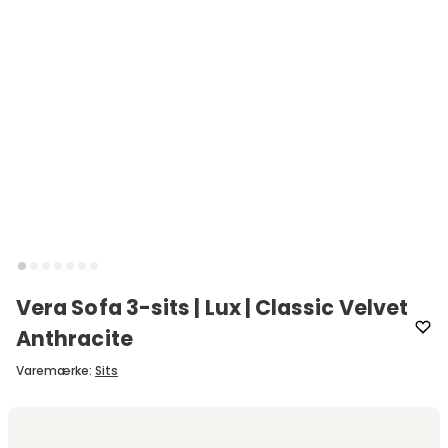
Vera Sofa 3-sits | Lux | Classic Velvet
Anthracite
Varemærke
:
Sits
Vælg model
3-pers | Lux | Classic Velvet 6 Anthracite