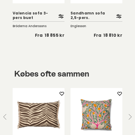
t
Valencia sofa 3-
Sandhamn sofa
Sy
pers buet
2,5-pers.
So
Bröderna Anderssons
Englesson
Bru
5 kr
Fra
18 855 kr
Fra
18 810 kr
Købes ofte sammen