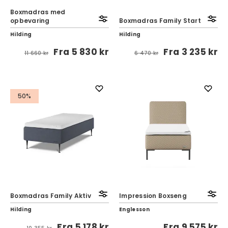
Boxmadras med
opbevaring
Boxmadras Family Start
Hilding
Hilding
Fra
5 830 kr
Fra
3 235 kr
11 660 kr
6 470 kr
50%
Boxmadras Family Aktiv
Impression Boxseng
Hilding
Englesson
Fra
5 178 kr
Fra
9 575 kr