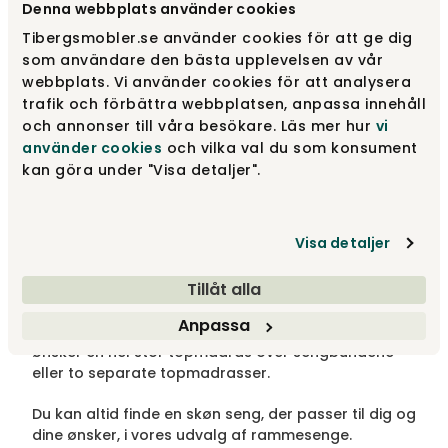
Denna webbplats använder cookies
bruger også forskellige materialer som polstring i
Tibergsmobler.se använder cookies för att ge dig
sengen, for at skabe forskellige fornemmelser og
egenskaber. Man vælger oftest at have sengen på
som användare den bästa upplevelsen av vår
ben, men man kan også vælge at placere sengen i
webbplats. Vi använder cookies för att analysera
en sengekarm. Rammesenge findes ofte i flere
trafik och förbättra webbplatsen, anpassa innehåll
forskellige størrelser, så du kan vælge en størrelse
och annonser till våra besökare. Läs mer hur
vi
efter dit behov og dit soveværelse. Måske skal du
använder cookies
och vilka val du som konsument
indrette et lille soveværelse, eller måske ønsker du
kan göra under "Visa detaljer".
et mere luftigt indtryk i rummet end hvad en
kontinentalseng giver? De mest almindelige
enkeltsenge er i størrelsen 90×200, 105×200,
Visa detaljer
120×200 eller 140×200 cm.
Tillåt alla
Som dobbeltseng findes størrelserne 160x200 og
180x200 cm. Ved valg af dobbeltseng kommer
Anpassa
rammesengen i to dele, men du vælger, om du
ønsker en hel stor topmadras over sengbundene
eller to separate topmadrasser.
Du kan altid finde en skøn seng, der passer til dig og
dine ønsker, i vores udvalg af rammesenge.