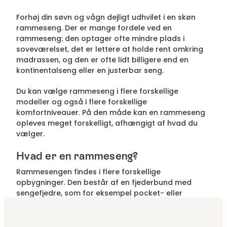
Forhøj din søvn og vågn dejligt udhvilet i en skøn
rammeseng. Der er mange fordele ved en
rammeseng: den optager ofte mindre plads i
soveværelset, det er lettere at holde rent omkring
madrassen, og den er ofte lidt billigere end en
kontinentalseng eller en justerbar seng.
Du kan vælge rammeseng i flere forskellige
modeller og også i flere forskellige
komfortniveauer. På den måde kan en rammeseng
opleves meget forskelligt, afhængigt af hvad du
vælger.
Hvad er en rammeseng?
Rammesengen findes i flere forskellige
opbygninger. Den består af en fjederbund med
sengefjedre, som for eksempel pocket- eller
bonellfjedre, med en stabil træramme rundt om.
Der findes forskellige typer af fjederfjedre, for at
skabe forskellige typer af komfort i sengene. Man