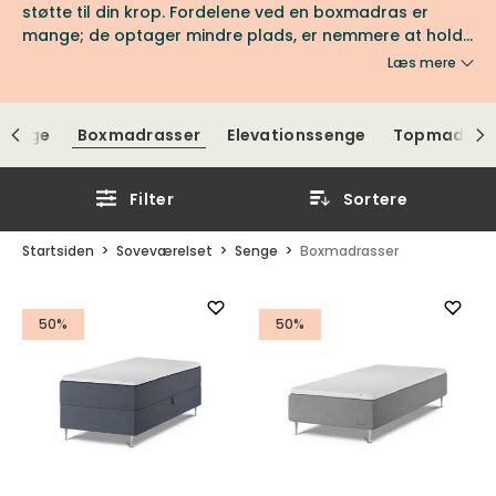
støtte til din krop. Fordelene ved en boxmadras er
mange; de optager mindre plads, er nemmere at holde
ren og koster ofte lidt mindre. Se vores store udvalg af
Læs mere
Hilding boxmadrasser, der er designet med fokus på
mennesker og miljø.
lsenge
Boxmadrasser
Elevationssenge
Topmadras
Filter
Sortere
Startsiden
Soveværelset
Senge
Boxmadrasser
50%
50%