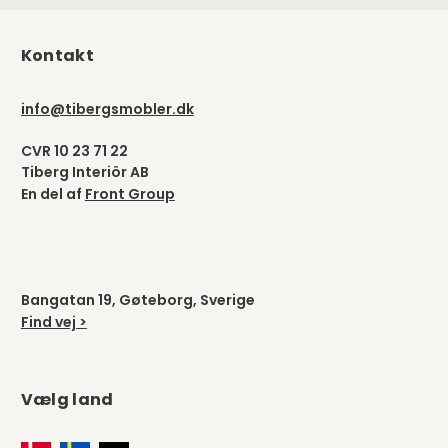
Kontakt
info@tibergsmobler.dk
CVR 10 23 71 22
Tiberg Interiör AB
En del af
Front Group
Bangatan 19, Gøteborg, Sverige
Find vej >
Vælg land