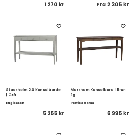
1 270 kr
Fra
2 305 kr
Stockholm 2.0 Konsolborde
Markham Konsolbord | Brun
| Grå
Eg
Englesson
Rowico Home
5 255 kr
6 995 kr