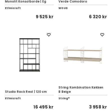
Monolit Konsolborde | Eg
Verde Comodoro
Ethnicraft
WOUD
9 525 kr
6 320 kr
String Kombination Køkken
Studio Rack Reol | 120 cm
B Beige
Ethnicraft
String®
16 495 kr
3 958 kr