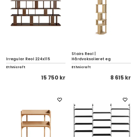
Stairs Reol |
Irregular Reol 224x115
Hårdvoksolieret eg
Ethnicraft
Ethnicraft
15 750 kr
8 615 kr