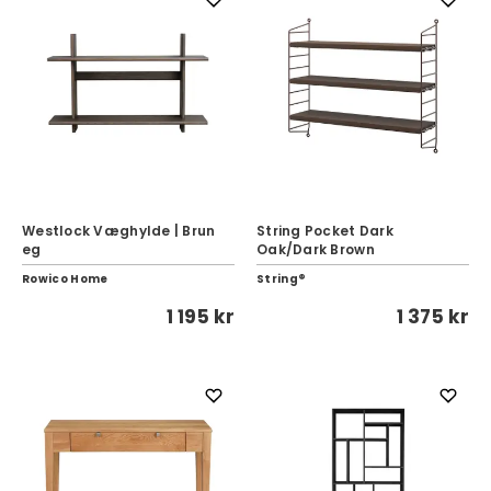
Westlock Væghylde | Brun
String Pocket Dark
eg
Oak/Dark Brown
Rowico Home
String®
1 195 kr
1 375 kr