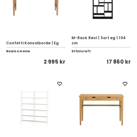
M-Rack Reol | Sort eg | 104
Confetti Konsolborde | Eg
cm
Rowico Home
Ethnicraft
2 995 kr
17 860 kr