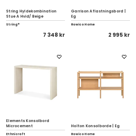
String Hyldekombination
Garrison Aflastningsbord |
Stue A Hvid/ Beige
Eg
String®
Rowico Home
7 348 kr
2 995 kr
Elements Konsolbord
Microcement
Holton Konsolborde | Eg
Ethnicraft
Rowico Home