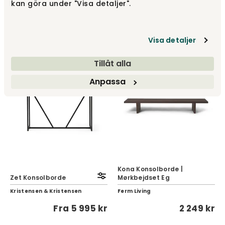
kan göra under "Visa detaljer".
Ethnicraft
Rowico Home
18 065 kr
1 995 kr
Visa detaljer
Tillåt alla
Anpassa
Kona Konsolborde |
Zet Konsolborde
Mørkbejdset Eg
Kristensen & Kristensen
Ferm Living
Fra
5 995 kr
2 249 kr