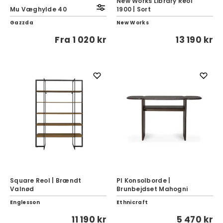
New Works Library Reol
Mu Væghylde 40
1900 | Sort
Gazzda
New Works
Fra
1 020 kr
13 190 kr
Square Reol | Brændt
PI Konsolborde |
Valnød
Brunbejdset Mahogni
Englesson
Ethnicraft
11 190 kr
5 470 kr