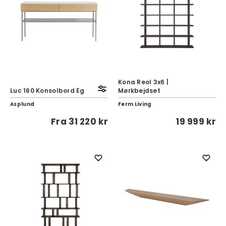
Kona Reol 3x6 |
Luc 160 Konsolbord Eg
Mørkbejdset
Asplund
Ferm Living
Fra
31 220 kr
19 999 kr