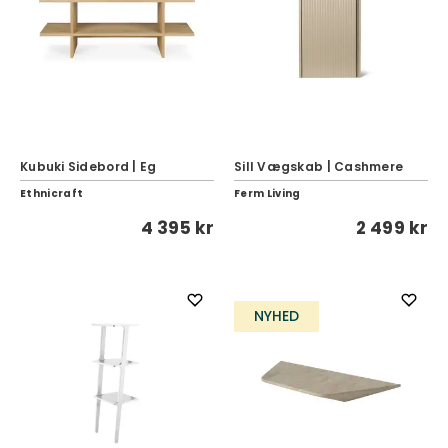
Kubuki Sidebord | Eg
Sill Vægskab | Cashmere
Ethnicraft
Ferm Living
4 395 kr
2 499 kr
NYHED