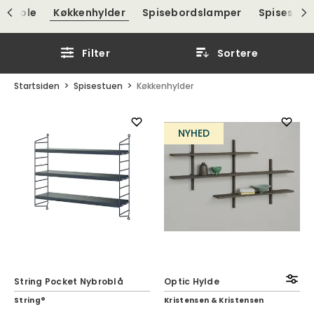
dsstole
Køkkenhylder
Spisebordslamper
Spisestu
Filter
Sortere
Startsiden
Spisestuen
Køkkenhylder
NYHED
String Pocket Nybroblå
Optic Hylde
String®
Kristensen & Kristensen