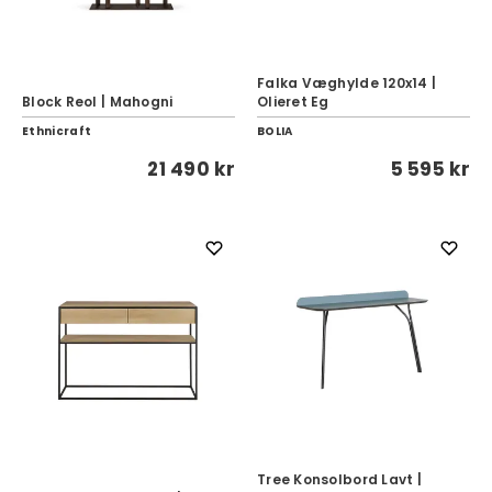
Falka Væghylde 120x14 |
Block Reol | Mahogni
Olieret Eg
Ethnicraft
BOLIA
21 490 kr
5 595 kr
Tree Konsolbord Lavt |