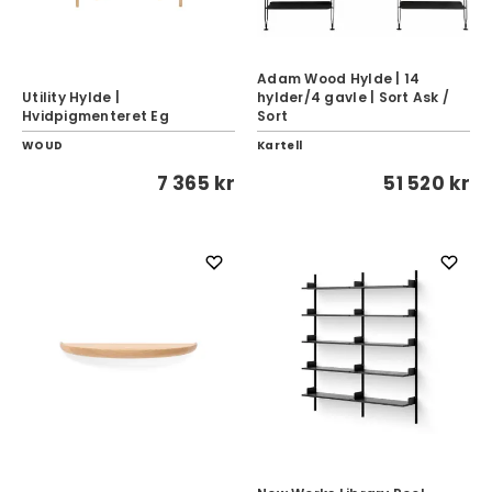
Adam Wood Hylde | 14
Utility Hylde |
hylder/4 gavle | Sort Ask /
Hvidpigmenteret Eg
Sort
WOUD
Kartell
7 365 kr
51 520 kr