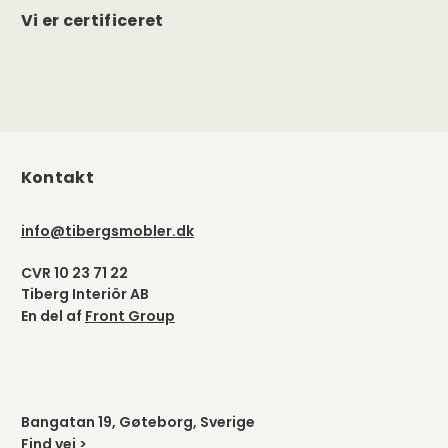
Vi er certificeret
Kontakt
info@tibergsmobler.dk
CVR 10 23 71 22
Tiberg Interiör AB
En del af
Front Group
Bangatan 19, Gøteborg, Sverige
Find vej >