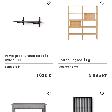
PI Vægreol Brunlakeret | 1
Hylde 100
Holton Bogreol | Eg
Ethnicraft
Rowico Home
1 620 kr
9 995 kr