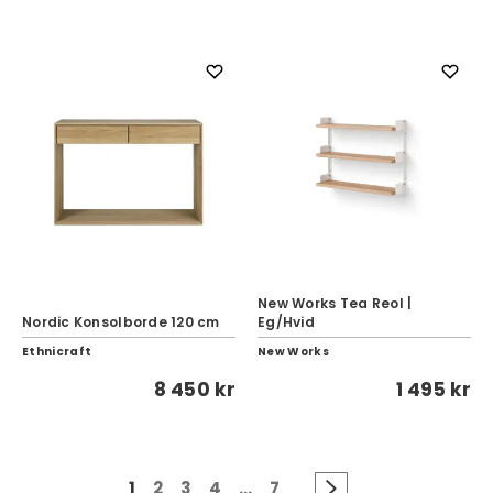
New Works Tea Reol |
Nordic Konsolborde 120 cm
Eg/Hvid
Ethnicraft
New Works
8 450 kr
1 495 kr
1
2
3
4
...
7