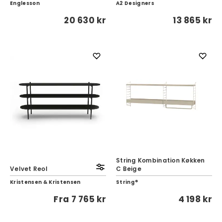
Englesson
A2 Designers
20 630 kr
13 865 kr
String Kombination Køkken
Velvet Reol
C Beige
Kristensen & Kristensen
String®
Fra
7 765 kr
4 198 kr