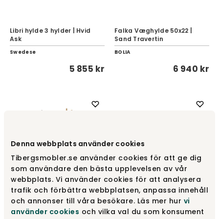
Libri hylde 3 hylder | Hvid
Falka Væghylde 50x22 |
Ask
Sand Travertin
Swedese
BOLIA
5 855 kr
6 940 kr
Denna webbplats använder cookies
Tibergsmobler.se använder cookies för att ge dig
som användare den bästa upplevelsen av vår
webbplats. Vi använder cookies för att analysera
trafik och förbättra webbplatsen, anpassa innehåll
och annonser till våra besökare. Läs mer hur
vi
Yumi Konsolborde |
använder cookies
och vilka val du som konsument
PI Reol | Hårdvokset Eg
Hvidpigmenteret eg