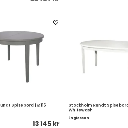
undt Spisebord | Ø115
Stockholm Rundt Spisebord 
Whitewash
Englesson
13 145 kr