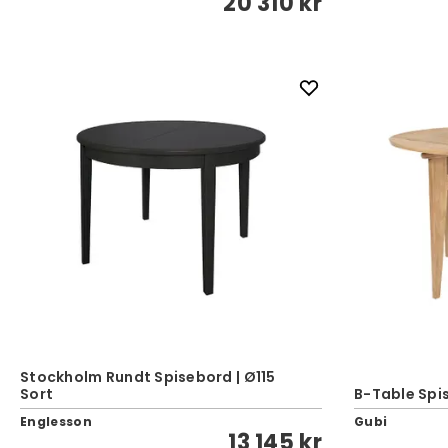
20 310 kr
Stockholm Rundt Spisebord | Ø115
Sort
B-Table Spi
Englesson
Gubi
13 145 kr