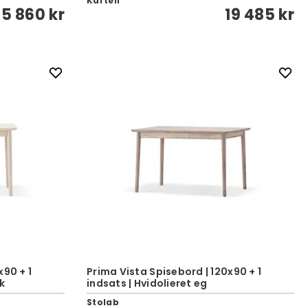
Kartell
5 860 kr
19 485 kr
x90 + 1
Prima Vista Spisebord | 120x90 + 1
k
indsats | Hvidolieret eg
Stolab