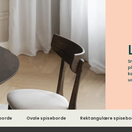
S
pl
k
u
eborde
Ovale spiseborde
Rektangulære spisebo