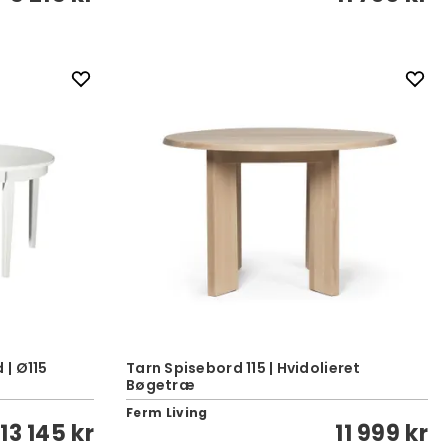
| Ø115
Tarn Spisebord 115 | Hvidolieret
Bøgetræ
Ferm Living
13 145 kr
11 999 kr