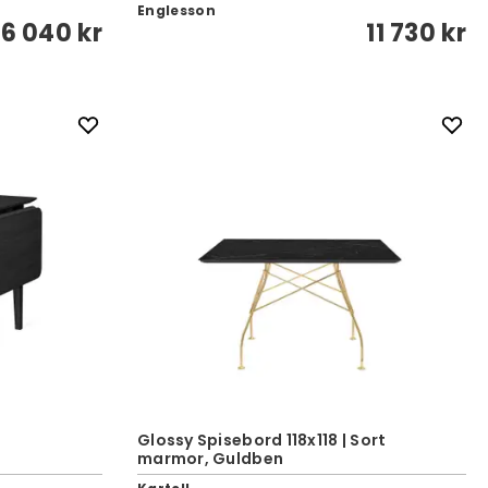
Englesson
6 040 kr
11 730 kr
Glossy Spisebord 118x118 | Sort
marmor, Guldben