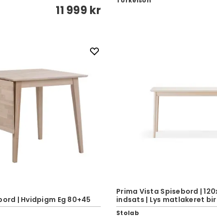
Torkelson
11 999 kr
Prima Vista Spisebord | 120
bord | Hvidpigm Eg 80+45
indsats | Lys matlakeret bir
e
Stolab