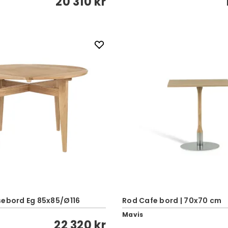
20 310 kr
sebord Eg 85x85/Ø116
Rod Cafe bord | 70x70 cm
Mavis
22 320 kr