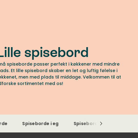
Lille spisebord
må spiseborde passer perfekt i køkkener med mindre
ads. Et lille spisebord skaber en let og luftig følelse i
økkenet, men med plads til middage. Velkommen til at
dforske sortimentet med os!
rde
Spiseborde i eg
Spiseborde med glasplade