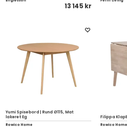
Englesson
Ferm Living
13 145 kr
Yumi Spisebord | Rund Ø115, Mat
lakeret Eg
Filippa Klap
Rowico Home
Rowico Hom