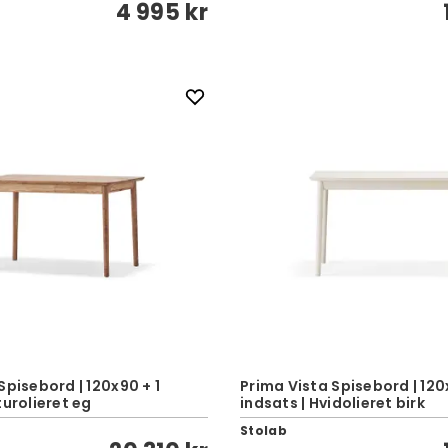
4 995 kr
Spisebord | 120x90 + 1
Prima Vista Spisebord | 120
turolieret eg
indsats | Hvidolieret birk
Stolab