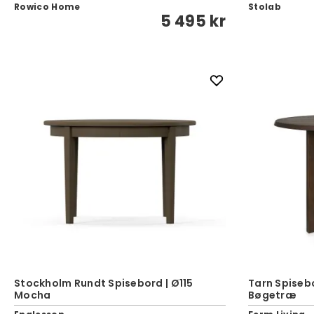
Rowico Home
Stolab
5 495 kr
Stockholm Rundt Spisebord | Ø115
Tarn Spisebo
Mocha
Bøgetræ