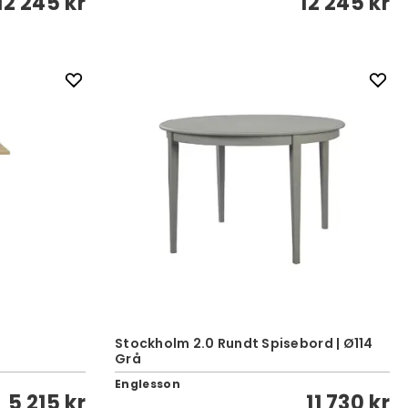
12 245 kr
12 245 kr
Stockholm 2.0 Rundt Spisebord | Ø114
Grå
Englesson
5 215 kr
11 730 kr