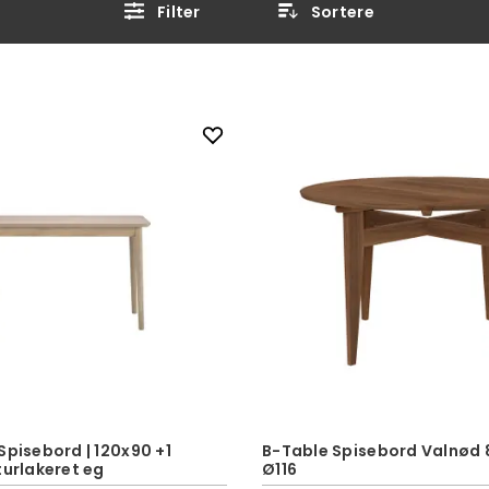
Filter
Sortere
Spisebord | 120x90 +1
B-Table Spisebord Valnød 
turlakeret eg
Ø116