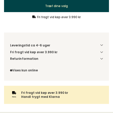
Træf dine valg
Fri fragt vid køp øver 3.990 kr
Leveringstid ca 4-6 uger
Fri fragt vid køp øver 3.990 kr
Vælg udførelse via “Træf dine valg” for at se
Returinformation
fragtinformation for din kombination.
Da du bestiller produktet efter dine egne valg, er der ikke
fortrydelsesret.
Vises kun online
Fri fragt vid køp øver 3.990 kr
Handl trygt med Klarna