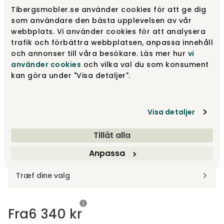
Tibergsmobler.se använder cookies för att ge dig
Stol | Polstret sæde
som användare den bästa upplevelsen av vår
Fra
6 340 kr
webbplats. Vi använder cookies för att analysera
trafik och förbättra webbplatsen, anpassa innehåll
och annonser till våra besökare. Läs mer hur
vi
Stol | Træsæde
använder cookies
och vilka val du som konsument
Fra
5 270 kr
kan göra under "Visa detaljer".
Stol | Polstret sæde og ryg
Fra
7 215 kr
Visa detaljer
Vis flere +3
Tillåt alla
Anpassa
Design dit produkt
Træf dine valg
Fra
6 340 kr