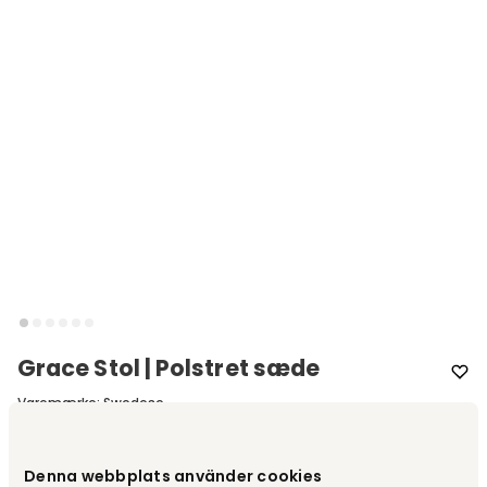
Grace Stol | Polstret sæde
Varemærke
:
Swedese
Vælg stolmodel
Stol | Polstret sæde
Denna webbplats använder cookies