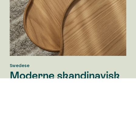
Swedese
Moderne skandinavisk
tradition.
Swedese Møbler AB er en klassisk svensk
møbelvirksomhed med stærke rødder både i
hjemmet og i den offentlige rum. Swedeses idé er
den samme i dag som for treds år siden: At skabe
smukke møbler til fremtiden med afsæt i en