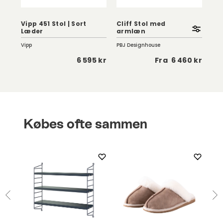
|
Vipp 451 Stol | Sort
Cliff Stol med
Mid
Læder
armlæn
Læ
Vipp
PBJ Designhouse
Nave
0 kr
6 595 kr
Fra
6 460 kr
Købes ofte sammen