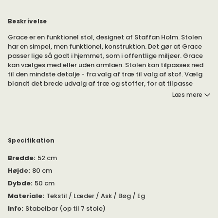
Beskrivelse
Grace er en funktionel stol, designet af Staffan Holm. Stolen
har en simpel, men funktionel, konstruktion. Det gør at Grace
passer lige så godt i hjemmet, som i offentlige miljøer. Grace
kan vælges med eller uden armlæn. Stolen kan tilpasses ned
til den mindste detalje - fra valg af træ til valg af stof. Vælg
blandt det brede udvalg af træ og stoffer, for at tilpasse
stolen efter dine ønsker.
Læs mere
Du kan vælge træ: lakeret bøg, lakeret eg, lakeret ask og hvid-
eller sortlasureret ask. Vælg blandt det brede udvalg af
stoffer og læder - eller vælg en stol uden betræk. Det er din
smag og stil, der dikterer! Gør dine valg, for at skabe en stol
Specifikation
efter din smag og stil.
Bredde
:
52 cm
Vil du vide mere om produktet?
Se den vedlagte PDF under
Højde
:
80 cm
'Specifikation'.
Dybde
:
50 cm
Materiale
:
Tekstil / Læder / Ask / Bøg / Eg
Info
:
Stabelbar (op til 7 stole)