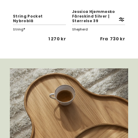
Jessica Hjemmesko
r
String Pocket
Fåreskind Silver |
Le
Nybroblå
Størrelse 39
Pr
String®
Shepherd
Lea
0 kr
1 270 kr
Fra
730 kr