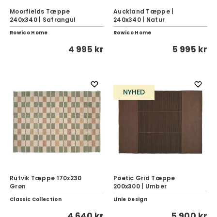
Moorfields Tæppe
Auckland Tæppe |
240x340 | Safrangul
240x340 | Natur
Rowico Home
Rowico Home
4 995 kr
5 995 kr
NYHED
Rutvik Tæppe 170x230
Poetic Grid Tæppe
Grøn
200x300 | Umber
Classic Collection
Linie Design
4 640 kr
5 900 kr