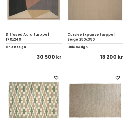
Diffused Aura tæppe |
Cursive Expanse tæppe |
170x240
Beige 250x350
Linie Design
Linie Design
30 500 kr
18 200 kr