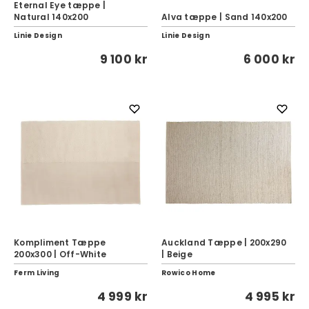
Eternal Eye tæppe |
Natural 140x200
Alva tæppe | Sand 140x200
Linie Design
Linie Design
9 100 kr
6 000 kr
Kompliment Tæppe
Auckland Tæppe | 200x290
200x300 | Off-White
| Beige
Ferm Living
Rowico Home
4 999 kr
4 995 kr