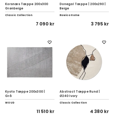
Korsnæs Tæppe 200x300
Donegal Tæppe | 200x290 |
Grønbeige
Beige
Classic Collection
Rowico Home
7 090 kr
3 795 kr
Kyoto Tæppe 200x300 |
Abstract Tæppe Rund |
Grå
Ø240 Ivory
WOUD
Classic Collection
11 510 kr
4 380 kr