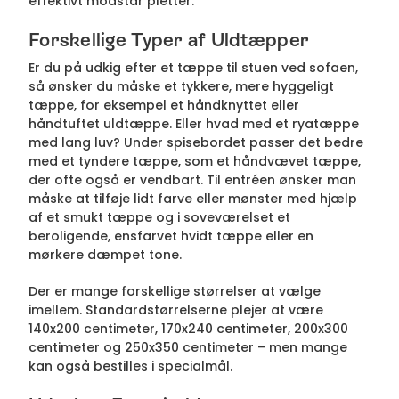
effektivt modstår pletter.
Forskellige Typer af Uldtæpper
Er du på udkig efter et tæppe til stuen ved sofaen,
så ønsker du måske et tykkere, mere hyggeligt
tæppe, for eksempel et håndknyttet eller
håndtuftet uldtæppe. Eller hvad med et ryatæppe
med lang luv? Under spisebordet passer det bedre
med et tyndere tæppe, som et håndvævet tæppe,
der ofte også er vendbart. Til entréen ønsker man
måske at tilføje lidt farve eller mønster med hjælp
af et smukt tæppe og i soveværelset et
beroligende, ensfarvet hvidt tæppe eller en
mørkere dæmpet tone.
Der er mange forskellige størrelser at vælge
imellem. Standardstørrelserne plejer at være
140x200 centimeter, 170x240 centimeter, 200x300
centimeter og 250x350 centimeter – men mange
kan også bestilles i specialmål.