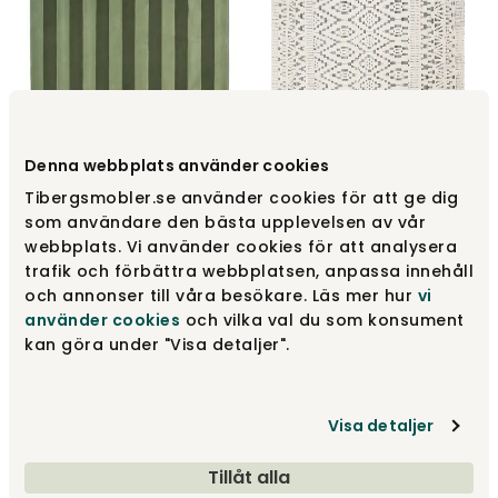
Denna webbplats använder cookies
Stripe Boucle Tæppe
170x230 Grøn
Zelbio tæppe
Tibergsmobler.se använder cookies för att ge dig
Classic Collection
Linie Design
som användare den bästa upplevelsen av vår
webbplats. Vi använder cookies för att analysera
4 965 kr
Fra
4 375 kr
trafik och förbättra webbplatsen, anpassa innehåll
och annonser till våra besökare. Läs mer hur
vi
använder cookies
och vilka val du som konsument
kan göra under "Visa detaljer".
Visa detaljer
Tillåt alla