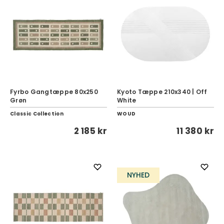
Fyrbo Gangtæppe 80x250
Kyoto Tæppe 210x340 | Off
Grøn
White
Classic Collection
WOUD
2 185 kr
11 380 kr
NYHED