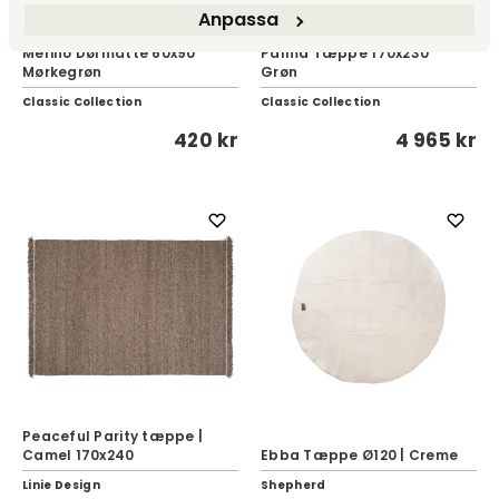
Anpassa
Merino Dørmåtte 60x90
Palma Tæppe 170x230
Mørkegrøn
Grøn
Classic Collection
Classic Collection
420 kr
4 965 kr
Peaceful Parity tæppe |
Camel 170x240
Ebba Tæppe Ø120 | Creme
Linie Design
Shepherd