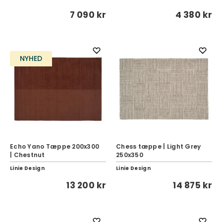
7 090 kr
4 380 kr
NYHED
Echo Yano Tæppe 200x300
Chess tæppe | Light Grey
| Chestnut
250x350
Linie Design
Linie Design
13 200 kr
14 875 kr