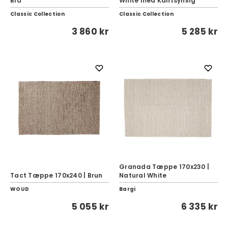
Blå
White med Kantsyning
Classic Collection
Classic Collection
3 860 kr
5 285 kr
Granada Tæppe 170x230 |
Tact Tæppe 170x240 | Brun
Natural White
WOUD
Bargi
5 055 kr
6 335 kr