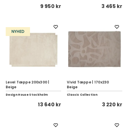
9 950 kr
3 465 kr
NYHED
Level Tæppe 200x300 |
Vivid Tæppe | 170x230
Beige
Beige
Design House Stockholm
Classic Collection
13 640 kr
3 220 kr