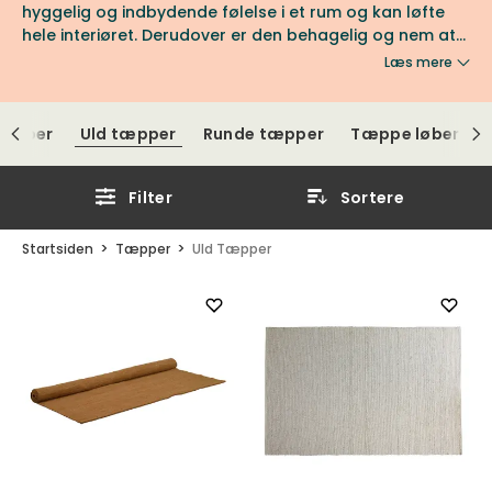
hyggelig og indbydende følelse i et rum og kan løfte
hele interiøret. Derudover er den behagelig og nem at
passe. Vælg design, farve og størrelse, der passer til
Læs mere
dine præferencer. Rya, håndknyttet, tuftet eller vævet.
Fremstillingsmetoderne og designmulighederne er
uendelige. Her finder du vores udvalg af uldtæpper
tæpper
Uld tæpper
Runde tæpper
Tæppe løber
med høj design og kvalitet.
Filter
Sortere
Startsiden
Tæpper
Uld Tæpper