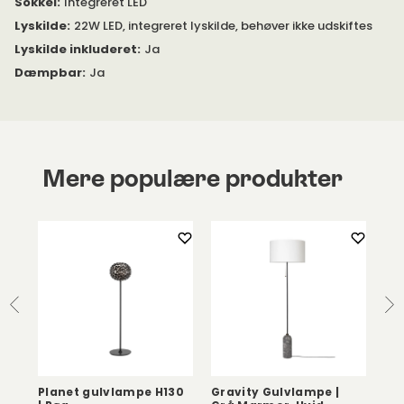
Sokkel
:
Integreret LED
Lyskilde
:
22W LED, integreret lyskilde, behøver ikke udskiftes
Lyskilde inkluderet
:
Ja
Dæmpbar
:
Ja
Mere populære produkter
Planet gulvlampe H130
Gravity Gulvlampe |
Mu