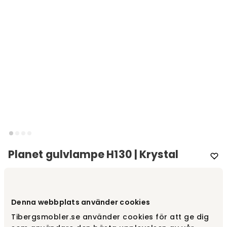
Planet gulvlampe H130 | Krystal
Varemærke
:
Kartell
Vælg farve
Krystal
Denna webbplats använder cookies
Tibergsmobler.se använder cookies för att ge dig