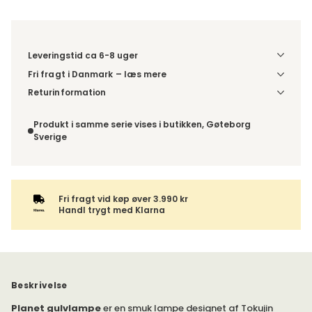
Leveringstid ca 6-8 uger
Fri fragt i Danmark – læs mere
Denne vare sendes til et udleveringssted. Du vælger selv i
Returinformation
kassen, hvilket DHL- eller PostNord-udleveringssted du
Da du bestiller produktet efter dine egne valg, er der ikke
ønsker at få din levering sendt til. For DHL kan pakken enten
fortrydelsesret.
Produkt i samme serie vises i butikken, Gøteborg
leveres til et udleveringssted eller direkte til din adresse –
Sverige
du vælger selv ved adviseringen. Hvis varen bestilles
sammen med andre produkter, sendes hele ordren samlet
med samme leveringsmetode.
Fri fragt vid køp øver 3.990 kr
Handl trygt med Klarna
Beskrivelse
Planet gulvlampe
er en smuk lampe designet af Tokujin