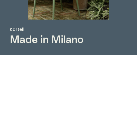
Kartell
Made in Milano
Kartell grundades i Italien redan 1949 av ingenjören
Giulio Castelli. Sedan dess har Kartell producerat
möbler som är kända för sin långvariga
funktionalitet och oomtvistade kvalitet. I dag ingår i
Kartells sortiment möbler som är designade av
storheter som Philippe Starck, Ron Arad, Vico
Magistretti och Patricia Urquiola, med flera. Njut av
stolar, lampor, bord med mera, såsom Louis Ghost,
Mademoiselle, Maui, Bourgie och Bloom.