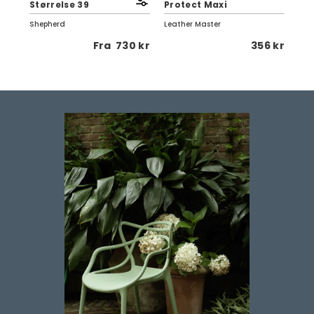
rk
Størrelse 39
Protect Maxi
Ko
Shepherd
Leather Master
Eng
 kr
Fra
730 kr
356 kr