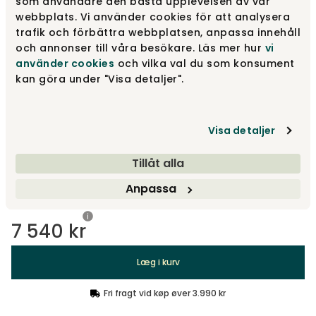
som användare den bästa upplevelsen av vår
Krystal
7 540 kr
webbplats. Vi använder cookies för att analysera
trafik och förbättra webbplatsen, anpassa innehåll
och annonser till våra besökare. Läs mer hur
vi
använder cookies
och vilka val du som konsument
Røg
7 540 kr
kan göra under "Visa detaljer".
Visa detaljer
Vælg størrelse
Tillåt alla
H:130 cm
Anpassa
7 540 kr
Læg i kurv
Fri fragt vid køp øver 3.990 kr