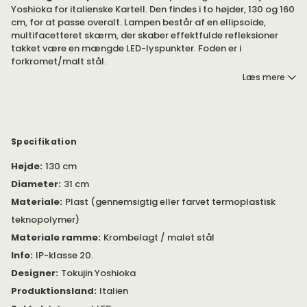
Yoshioka for italienske Kartell. Den findes i to højder, 130 og 160
cm, for at passe overalt. Lampen består af en ellipsoide,
multifacetteret skærm, der skaber effektfulde refleksioner
takket være en mængde LED-lyspunkter. Foden er i
forkromet/malt stål.
Læs mere
Findes i to forskellige farver - Crystal og Smoke. 22W LED,
integreret lyskilde med dæmper, behøver ikke udskiftes.
Vægt 9,7 kg.
Specifikation
Højde
:
130 cm
Diameter
:
31 cm
Materiale
:
Plast (gennemsigtig eller farvet termoplastisk
teknopolymer)
Materiale ramme
:
Krombelagt / malet stål
Info
:
IP-klasse 20.
Designer
:
Tokujin Yoshioka
Produktionsland
:
Italien