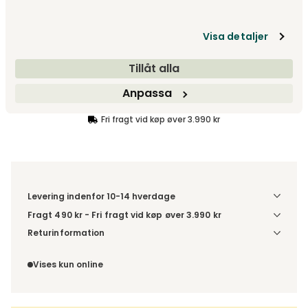
Visa detaljer
2 995 kr
Tillåt alla
Læg i kurv
Anpassa
Fri fragt vid køp øver 3.990 kr
Levering indenfor 10-14 hverdage
Fragt 490 kr - Fri fragt vid køp øver 3.990 kr
Denne vare leveres til din dør/tomtgrænse. Inden levering
Returinformation
bliver du kontaktet med information om det forventede
Du har 14 dages fortrydelsesret fra den dag, du modtog din
leveringstidspunkt. Bestilles varen sammen med andre
ordre.
Vises kun online
produkter, sendes hele ordren samlet.