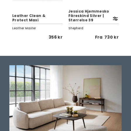
Jessica Hjemmesko
r
Leather Clean &
Fåreskind Silver |
Ve
Protect Maxi
Størrelse 39
70
Leather Master
Shepherd
Pap
0 kr
356 kr
Fra
730 kr