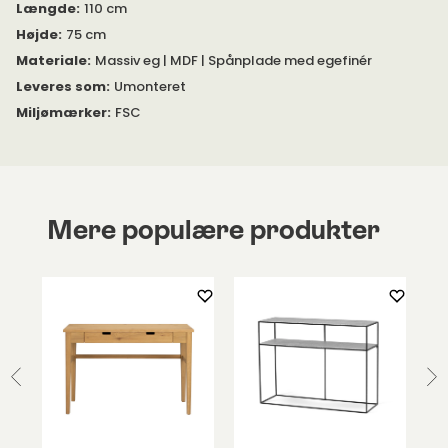
Mål fra gulv til underkant af sarg:
63 centimeter.
Længde
:
110 cm
Højde
:
75 cm
Mål mellem ben:
Materiale
:
Massiv eg | MDF | Spånplade med egefinér
Langside:
97,5/101,3 centimeter
Leveres som
:
Umonteret
Miljømærker
:
FSC
Kortside:
30/32,7 centimeter
Mere populære produkter