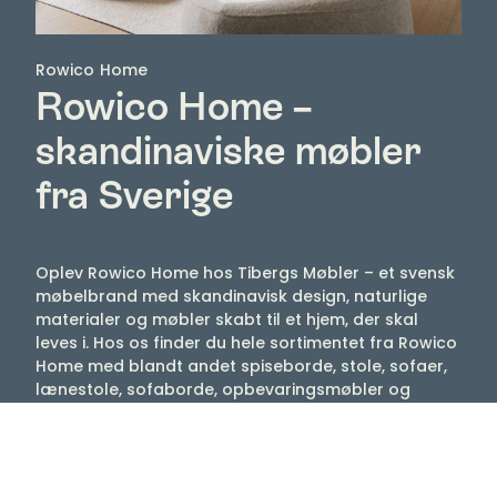
Rowico Home
Rowico Home –
skandinaviske møbler
fra Sverige
Oplev Rowico Home hos Tibergs Møbler – et svensk
møbelbrand med skandinavisk design, naturlige
materialer og møbler skabt til et hjem, der skal
leves i. Hos os finder du hele sortimentet fra Rowico
Home med blandt andet spiseborde, stole, sofaer,
lænestole, sofaborde, opbevaringsmøbler og
møbler til soveværelset.
Rowico Home kombinerer funktion, komfort og et
tidløst formsprog, som gør møblerne nemme at