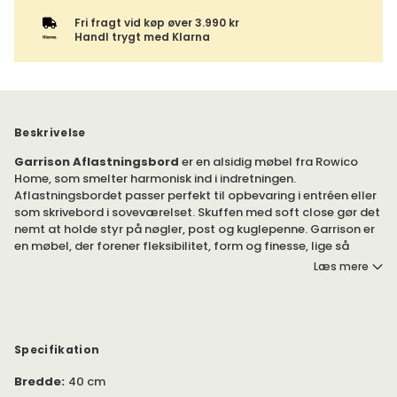
Fri fragt vid køp øver 3.990 kr
Handl trygt med Klarna
Beskrivelse
Garrison Aflastningsbord
er en alsidig møbel fra Rowico
Home, som smelter harmonisk ind i indretningen.
Aflastningsbordet passer perfekt til opbevaring i entréen eller
som skrivebord i soveværelset. Skuffen med soft close gør det
nemt at holde styr på nøgler, post og kuglepenne. Garrison er
en møbel, der forener fleksibilitet, form og finesse, lige så
stilren som den er anvendelig.
Læs mere
Findes i flere udførelser.
Aflastningsbordet er fremstillet i massiv eg og MDF med en
bordplade i spånplade med egefiner. Aflastningsbordet er
Specifikation
FSC-certificeret.
Bredde
:
40 cm