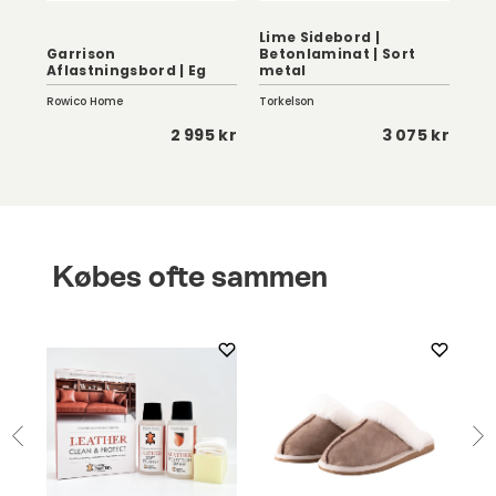
Lime Sidebord |
Garrison
Betonlaminat | Sort
Yu
Aflastningsbord | Eg
metal
Hv
Rowico Home
Torkelson
Row
 kr
2 995 kr
3 075 kr
Købes ofte sammen