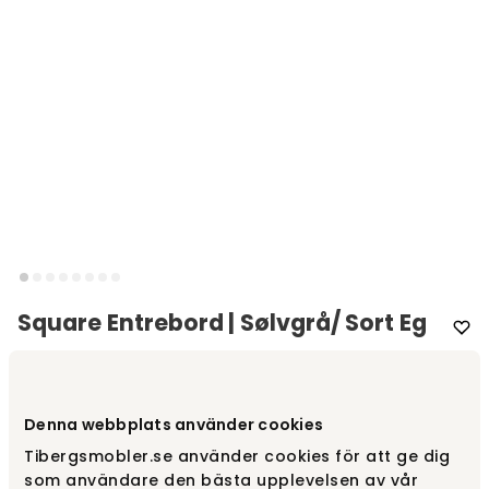
Square Entrebord | Sølvgrå/ Sort Eg
Varemærke
:
Englesson
Vælg udførelse
Sølvgrå | Sort eg
Denna webbplats använder cookies
Tibergsmobler.se använder cookies för att ge dig
som användare den bästa upplevelsen av vår
Sølvgrå | Sort eg