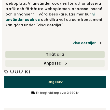
6 000 kr
webbplats. Vi använder cookies för att analysera
trafik och förbättra webbplatsen, anpassa innehåll
och annonser till våra besökare. Läs mer hur
vi
använder cookies
och vilka val du som konsument
Sølvgrå | Brændt valnød
6 000 kr
kan göra under "Visa detaljer".
Sort | Brændt valnød
Visa detaljer
6 000 kr
Tillåt alla
Vis flere +1
Anpassa
6 000 kr
Læg i kurv
Fri fragt vid køp øver 3.990 kr