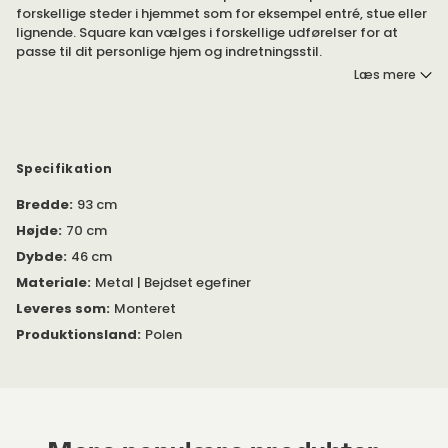
forskellige steder i hjemmet som for eksempel entré, stue eller
lignende. Square kan vælges i forskellige udførelser for at
passe til dit personlige hjem og indretningsstil.
Læs mere
Hallbordet Square er fremstillet med et stel af pulverlakeret
fladjern. Bordpladen er fremstillet af bejdset egfiner med en
ekstra beskyttelseslak på overfladen.
I den samme serie
findes også blandt andet sofabord, reol,
Specifikation
konsolbord og spisebord.
Bredde
:
93 cm
Højde
:
70 cm
Dybde
:
46 cm
Materiale
:
Metal | Bejdset egefiner
Leveres som
:
Monteret
Produktionsland
:
Polen