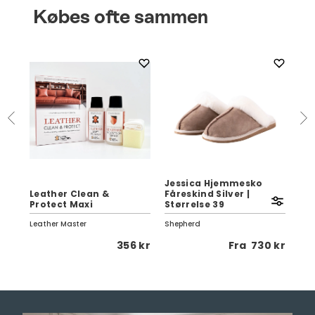
Købes ofte sammen
Jessica Hjemmesko
r
Leather Clean &
Fåreskind Silver |
Ve
Protect Maxi
Størrelse 39
70
Leather Master
Shepherd
Pap
 kr
356 kr
Fra
730 kr