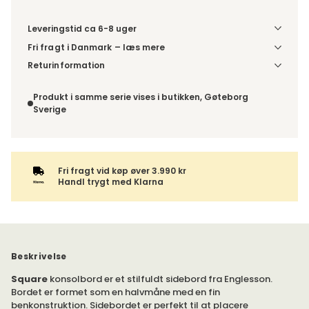
Leveringstid ca 6-8 uger
Fri fragt i Danmark – læs mere
Denne vare sendes til et udleveringssted. Du vælger selv i
Returinformation
kassen, hvilket DHL- eller PostNord-udleveringssted du
Da du bestiller produktet efter dine egne valg, er der ikke
ønsker at få din levering sendt til. For DHL kan pakken enten
fortrydelsesret.
Produkt i samme serie vises i butikken, Gøteborg
leveres til et udleveringssted eller direkte til din adresse –
Sverige
du vælger selv ved adviseringen. Hvis varen bestilles
sammen med andre produkter, sendes hele ordren samlet
med samme leveringsmetode.
Fri fragt vid køp øver 3.990 kr
Handl trygt med Klarna
Beskrivelse
Square
konsolbord er et stilfuldt sidebord fra Englesson.
Bordet er formet som en halvmåne med en fin
benkonstruktion. Sidebordet er perfekt til at placere