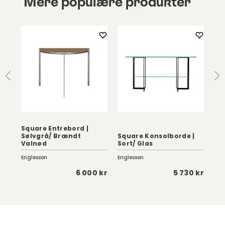
Mere populære produkter
Square Entrebord |
Sølvgrå/ Brændt
Square Konsolborde |
Ze
Valnød
Sort/ Glas
Sk
Englesson
Englesson
Kris
 kr
6 000 kr
5 730 kr