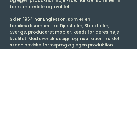
og egen produktion høje krav, når det kommer til
form, materiale og kvalitet.
Siden 1964 har Englesson, som er en
familievirksomhed fra Djursholm, Stockholm,
Sverige, produceret møbler, kendt for deres høje
kvalitet. Med svensk design og inspiration fra det
skandinaviske formsprog og egen produktion
bygges Englessons møbler i hånden i henhold til
håndværkstradition, moderne metoder og med stor
hensyntagen til miljøet.
Englessons møbelfabrik er en af Europas mest
moderne med lokaler på 14.000 m2
(Kvalitetscertificeret i henhold til ISO-9001 og
udnævnt til Gazellvirksomhed flere år i træk).
Englesson tilbyder møbler til hele hjemmet og
indretninger til offentlige miljøer.