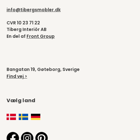
info@tibergsmobler.dk
CVR 10 23 71 22
Tiberg Interiör AB
En del af
Front Group
Bangatan 19, Gøteborg, Sverige
Find vej >
Vælg land