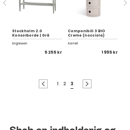
Stockholm 2.0
Componibili 3 BIO
St
Konsolborde | Grå
Creme (nocciola)
Ko
Englesson
Kartell
Eng
5 kr
5 255 kr
1 995 kr
1
2
3