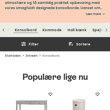
atmosfære og få samtidig praktisk opbevaring med
vores smagfuldt designede konsolborde. Uanset om
du foretrækker moderne, minimalistiske linjer eller
Læs mere
klassisk charme, finder du det perfekte konsolbord til
at fuldende din entré her.
ylder
Konsolbord
Kommode
Hall bænk
Spejle
Filter
Sortere
Startsiden
Entreen
Konsolbord
Populære lige nu