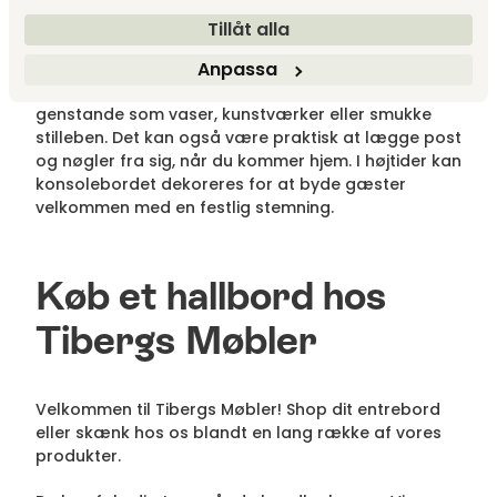
Når det kommer til anvendelsesområder for
Tillåt alla
konsolebordet, er mulighederne mange. Udover at
Anpassa
være et sted til opbevaring kan konsolebordet
fungere som en udstillingsplads for dekorative
genstande som vaser, kunstværker eller smukke
stilleben. Det kan også være praktisk at lægge post
og nøgler fra sig, når du kommer hjem. I højtider kan
konsolebordet dekoreres for at byde gæster
velkommen med en festlig stemning.
Køb et hallbord hos
Tibergs Møbler
Velkommen til Tibergs Møbler! Shop dit entrebord
eller skænk hos os blandt en lang række af vores
produkter.