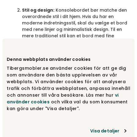
Stil og design:
Konsolebordet bør matche den
overordnede stil i dit hjem. Hvis du har en
moderne indretningsstil, skal du vælge et bord
med rene linjer og minimalistisk design. Til en
mere traditionel stil kan et bord med fine
detaljer og klassiske former være mere
passende.
Denna webbplats använder cookies
Funktionalitet:
Overvej, hvad du vil bruge
konsolebordet til. Har du brug for opbevaring
Tibergsmobler.se använder cookies för att ge dig
til nøgler, post eller andre småting? I så fald
som användare den bästa upplevelsen av vår
kan et bord med skuffer eller hylder være et
webbplats. Vi använder cookies för att analysera
godt valg. Hvis det kun er til dekoration,
trafik och förbättra webbplatsen, anpassa innehåll
passer et enklere bord uden ekstra
och annonser till våra besökare. Läs mer hur
vi
opbevaring måske bedre.
använder cookies
och vilka val du som konsument
kan göra under "Visa detaljer".
Materiale:
Vælg materiale, der er holdbart og
let at vedligeholde. Et gangbord i massivt træ
kan være et robust valg, mens glas eller metal
Visa detaljer
kan give en mere moderne følelse.