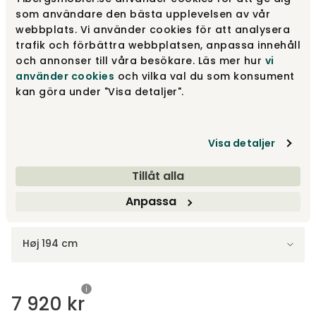
som användare den bästa upplevelsen av vår
Hvid
7 920 kr
webbplats. Vi använder cookies för att analysera
trafik och förbättra webbplatsen, anpassa innehåll
och annonser till våra besökare. Läs mer hur
vi
Sort
7 920 kr
använder cookies
och vilka val du som konsument
Få på lager
kan göra under "Visa detaljer".
Lakeret eg
9 985 kr
Visa detaljer
Tillåt alla
Anpassa
Vælg størrelse
Høj 194 cm
7 920 kr