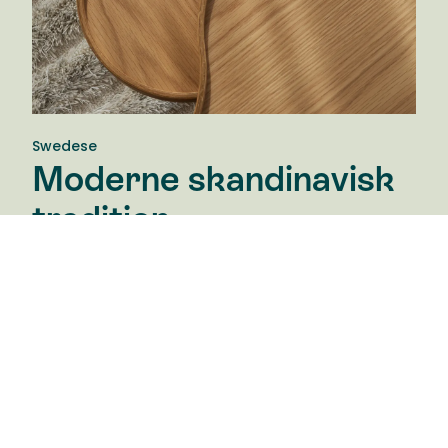
Swedese
Moderne skandinavisk
tradition.
Swedese Møbler AB er en klassisk svensk
møbelvirksomhed med stærke rødder både i
hjemmet og i den offentlige rum. Swedeses idé er
den samme i dag som for treds år siden: At skabe
smukke møbler til fremtiden med afsæt i en
moderne skandinavisk tradition. Med visionære
designere, der deler den tidløse idé om den
arkitektoniske helhed.