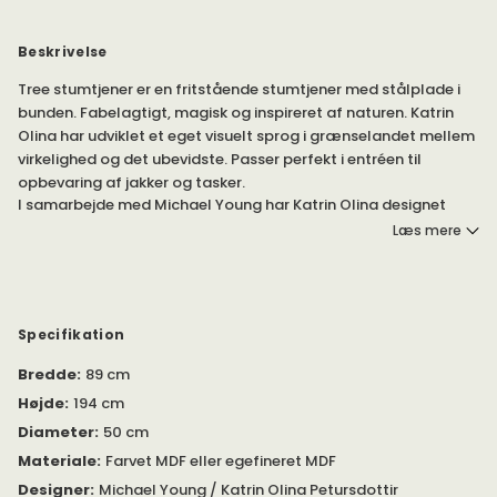
Beskrivelse
Tree stumtjener er en fritstående stumtjener med stålplade i
bunden. Fabelagtigt, magisk og inspireret af naturen. Katrin
Olina har udviklet et eget visuelt sprog i grænselandet mellem
virkelighed og det ubevidste. Passer perfekt i entréen til
opbevaring af jakker og tasker.
I samarbejde med Michael Young har Katrin Olina designet
stumtjeneren/tøjstativet Tree, som er blevet en stærk symbol
Læs mere
for Swedese. Fås i flere forskellige farver i to forskellige højder.
Farvet lakket MDF eller egetræsfineret MDF.
Bemærk, at produktbillederne hovedsageligt viser tøjstativet i
Specifikation
høj model.
Bredde
:
89 cm
Højde
:
194 cm
Diameter
:
50 cm
Materiale
:
Farvet MDF eller egefineret MDF
Designer
:
Michael Young / Katrin Olina Petursdottir