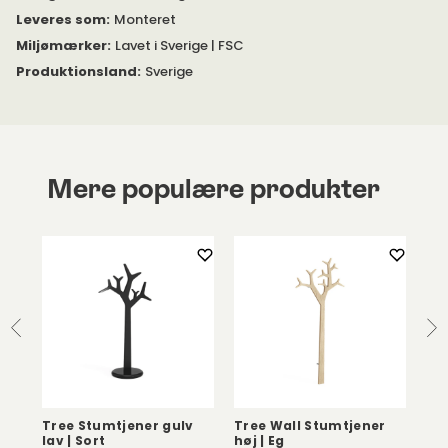
Leveres som
:
Monteret
Miljømærker
:
Lavet i Sverige | FSC
Produktionsland
:
Sverige
Mere populære produkter
 |
Tree Stumtjener gulv
Tree Wall Stumtjener
Sk
lav | Sort
høj | Eg
So