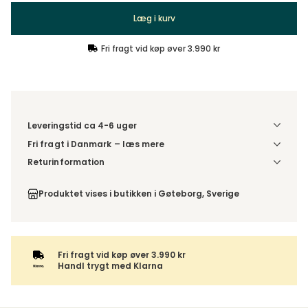
Læg i kurv
Fri fragt vid køp øver 3.990 kr
Leveringstid ca 4-6 uger
Fri fragt i Danmark – læs mere
Denne vare leveres til din dør/tomtgrænse. Inden levering
Returinformation
bliver du kontaktet med information om det forventede
Da du bestiller produktet efter dine egne valg, er der ikke
leveringstidspunkt. Bestilles varen sammen med andre
fortrydelsesret.
Produktet vises i butikken i Gøteborg, Sverige
produkter, sendes hele ordren samlet.
Fri fragt vid køp øver 3.990 kr
Handl trygt med Klarna