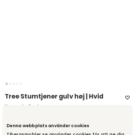
Tree Stumtjener gulv høj | Hvid
Varemærke
:
Swedese
Vælg farve
Hvid
Denna webbplats använder cookies
Tibergsmobler.se använder cookies för att ge dig