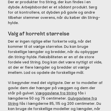
Der er produkter fra String, der kun findes i en
dybde. Arbejdsbordet er et sådant produkt. Sørg
for at kontrollere, at dybden på gavle og andre
tilbehør stemmer overens, når du køber din String-
hylde.
Valg af korrekt størrelse
Der er ingen rigtige eller forkerte valg, når det
kommer til at vælge størrelse. Du kan bruge
forskellige længder og bredder, når du opbygger
din String-hylde. Fleksibiliteten er en af de store
fordele ved String. Dog kan det være nyttigt at vide,
at der er flere længder og bredder at vælge
imellem. Lad os opdele de forskellige mål.
Vi begynder med det vigtigste. Der er to modeller af
gavle: dem der hænger på væggen og dem der
står på gulvet.
Væggavlene fra String
fås i
længderne 50 og 75 centimeter.
Gulvgavlene fra
String
fås i længderne 85, 115 og 200 centimeter. Du
kan bruge de forskellige modeller og længder, når