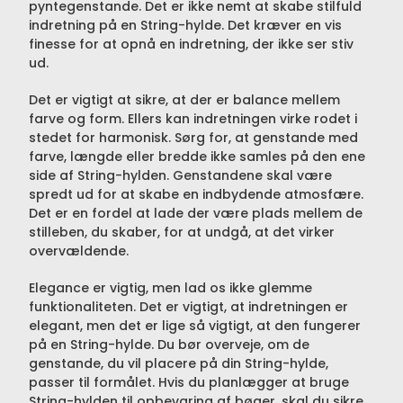
pyntegenstande. Det er ikke nemt at skabe stilfuld
indretning på en String-hylde. Det kræver en vis
finesse for at opnå en indretning, der ikke ser stiv
ud.
Det er vigtigt at sikre, at der er balance mellem
farve og form. Ellers kan indretningen virke rodet i
stedet for harmonisk. Sørg for, at genstande med
farve, længde eller bredde ikke samles på den ene
side af String-hylden. Genstandene skal være
spredt ud for at skabe en indbydende atmosfære.
Det er en fordel at lade der være plads mellem de
stilleben, du skaber, for at undgå, at det virker
overvældende.
Elegance er vigtig, men lad os ikke glemme
funktionaliteten. Det er vigtigt, at indretningen er
elegant, men det er lige så vigtigt, at den fungerer
på en String-hylde. Du bør overveje, om de
genstande, du vil placere på din String-hylde,
passer til formålet. Hvis du planlægger at bruge
String-hylden til opbevaring af bøger, skal du sikre