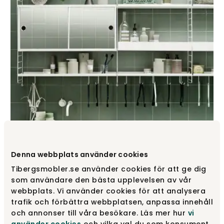
Inspiration String – Badeværelse
Denna webbplats använder cookies
Badeværelset er husets lunger. Det er et rum til
afslapning og harmoni. Du kan skabe et
Tibergsmobler.se använder cookies för att ge dig
afslappende miljø i dit badeværelse med
som användare den bästa upplevelsen av vår
opbevaring fra String. Lad dig inspirere af de
webbplats. Vi använder cookies för att analysera
forskellige opbevaringsløsninger – med de
trafik och förbättra webbplatsen, anpassa innehåll
praktiske hylder, skuffer og tilbehør.
och annonser till våra besökare. Läs mer hur
vi