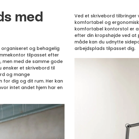
ads med
Ved et skrivebord tilbringer v
komfortabel og ergonomisk 
komfortabel kontorstol er a
efter din kropshøjde ved at 
måde kan du udnytte sidepos
en organiseret og behagelig
arbejdsplads tilpasset dig.
ømmekontor tilpasset efter
ille, men med de samme gode
ønsker et skrivebord til
bord og mange
for dig og dit rum. Her kan
vor intet andet hjem har en