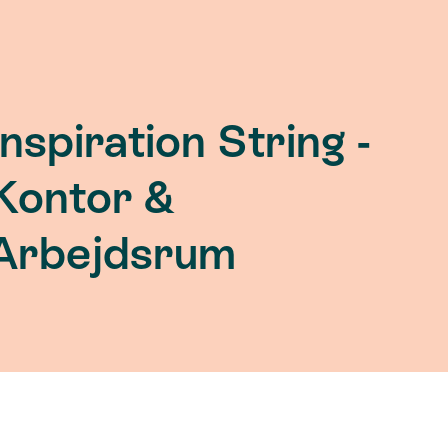
Inspiration String -
Kontor &
Arbejdsrum