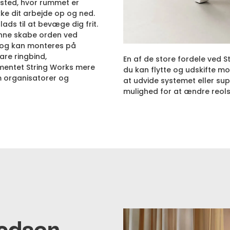
t sted, hvor rummet er
ke dit arbejde op og ned.
ads til at bevæge dig frit.
unne skabe orden ved
er og kan monteres på
are ringbind,
En af de store fordele ved S
mentet String Works mere
du kan flytte og udskifte m
m organisatorer og
at udvide systemet eller sup
mulighed for at ændre reol
ladsen