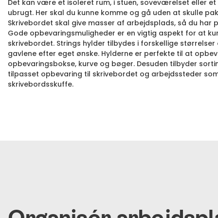
Det kan være et isoleret rum, i stuen, soveværelset eller e
ubrugt. Her skal du kunne komme og gå uden at skulle pak
Skrivebordet skal give masser af arbejdsplads, så du har pl
Gode opbevaringsmuligheder er en vigtig aspekt for at k
skrivebordet. Strings hylder tilbydes i forskellige størrels
gavlene efter eget ønske. Hylderne er perfekte til at opbev
opbevaringsbokse, kurve og bøger. Desuden tilbyder sorti
tilpasset opbevaring til skrivebordet og arbejdssteder so
skrivebordsskuffe.
Organisér arbejdsp