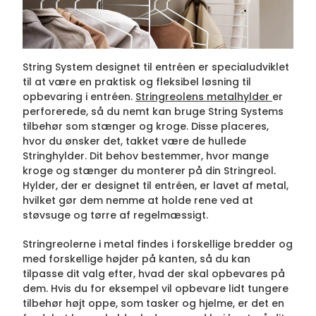
String System designet til entréen er specialudviklet
til at være en praktisk og fleksibel løsning til
opbevaring i entréen.
Stringreolens metalhylder
er
perforerede, så du nemt kan bruge String Systems
tilbehør som stænger og kroge. Disse placeres,
hvor du ønsker det, takket være de hullede
Stringhylder. Dit behov bestemmer, hvor mange
kroge og stænger du monterer på din Stringreol.
Hylder, der er designet til entréen, er lavet af metal,
hvilket gør dem nemme at holde rene ved at
støvsuge og tørre af regelmæssigt.
Stringreolerne i metal findes i forskellige bredder og
med forskellige højder på kanten, så du kan
tilpasse dit valg efter, hvad der skal opbevares på
dem. Hvis du for eksempel vil opbevare lidt tungere
tilbehør højt oppe, som tasker og hjelme, er det en