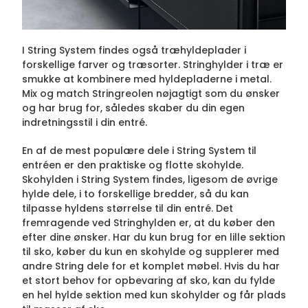
I String System findes også træhyldeplader i
forskellige farver og træsorter. Stringhylder i træ er
smukke at kombinere med hyldepladerne i metal.
Mix og match Stringreolen nøjagtigt som du ønsker
og har brug for, således skaber du din egen
indretningsstil i din entré.
En af de mest populære dele i String System til
entréen er den praktiske og flotte skohylde.
Skohylden i String System findes, ligesom de øvrige
hylde dele, i to forskellige bredder, så du kan
tilpasse hyldens størrelse til din entré. Det
fremragende ved Stringhylden er, at du køber den
efter dine ønsker. Har du kun brug for en lille sektion
til sko, køber du kun en skohylde og supplerer med
andre String dele for et komplet møbel. Hvis du har
et stort behov for opbevaring af sko, kan du fylde
en hel hylde sektion med kun skohylder og får plads