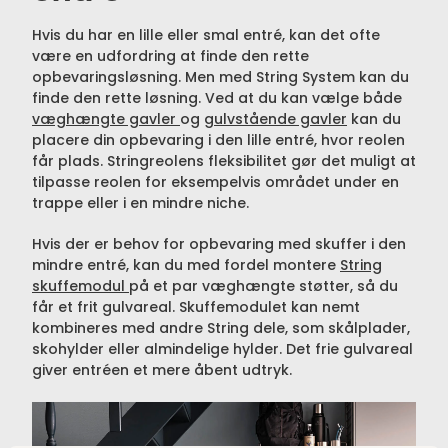
Hvis du har en lille eller smal entré, kan det ofte
være en udfordring at finde den rette
opbevaringsløsning. Men med String System kan du
finde den rette løsning. Ved at du kan vælge både
væghængte gavler
og
gulvstående gavler
kan du
placere din opbevaring i den lille entré, hvor reolen
får plads. Stringreolens fleksibilitet gør det muligt at
tilpasse reolen for eksempelvis området under en
trappe eller i en mindre niche.
Hvis der er behov for opbevaring med skuffer i den
mindre entré, kan du med fordel montere
String
skuffemodul
på et par væghængte støtter, så du
får et frit gulvareal. Skuffemodulet kan nemt
kombineres med andre String dele, som skålplader,
skohylder eller almindelige hylder. Det frie gulvareal
giver entréen et mere åbent udtryk.