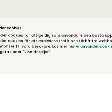
der cookies
der cookies för att ge dig som användare den bästa upp
der cookies för att analysera trafik och förbättra webbp
nonser till våra besökare. Läs mer hur
vi använder cooki
öra under "Visa detaljer".
COPYRIGHT © TIBERGS MØBLER ® 2012-2026