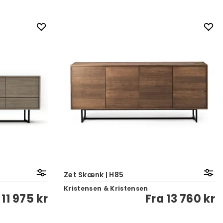
Zet Skænk | H85
Kristensen & Kristensen
a
11 975 kr
Fra
13 760 kr