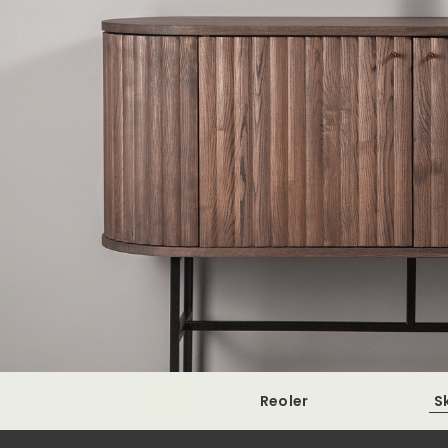
Reoler
S