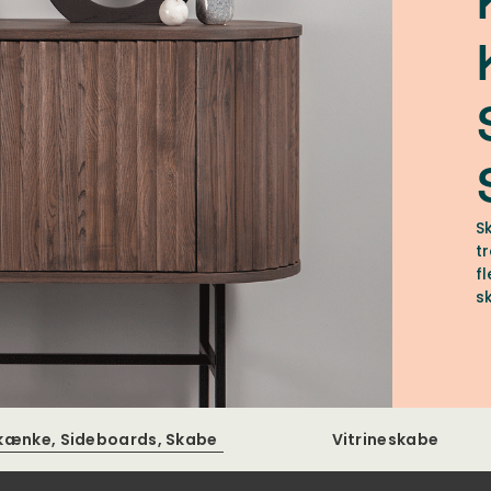
S
t
f
s
kænke, Sideboards, Skabe
Vitrineskabe