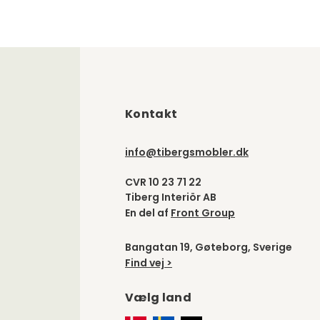
Kontakt
info@tibergsmobler.dk
CVR 10 23 71 22
Tiberg Interiör AB
En del af
Front Group
Bangatan 19, Gøteborg, Sverige
Find vej >
Vælg land