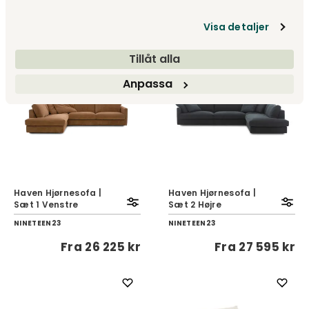
NINETEEN23
NINETEEN23
Visa detaljer
Fra
35 120 kr
Fra
26 225 kr
Tillåt alla
Anpassa
Haven Hjørnesofa |
Haven Hjørnesofa |
Sæt 1 Venstre
Sæt 2 Højre
NINETEEN23
NINETEEN23
Fra
26 225 kr
Fra
27 595 kr