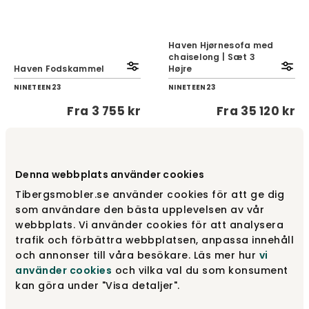
Haven Hjørnesofa med
chaiselong | Sæt 3
Haven Fodskammel
Højre
NINETEEN23
NINETEEN23
Fra
3 755 kr
Fra
35 120 kr
Denna webbplats använder cookies
Tibergsmobler.se använder cookies för att ge dig
som användare den bästa upplevelsen av vår
webbplats. Vi använder cookies för att analysera
trafik och förbättra webbplatsen, anpassa innehåll
och annonser till våra besökare. Läs mer hur
vi
använder cookies
och vilka val du som konsument
Haven Hjørnesofa med
kan göra under "Visa detaljer".
chaiselong | Sæt 3
Haven Hjørnesofa |
Venstre
Sæt 1 Højre