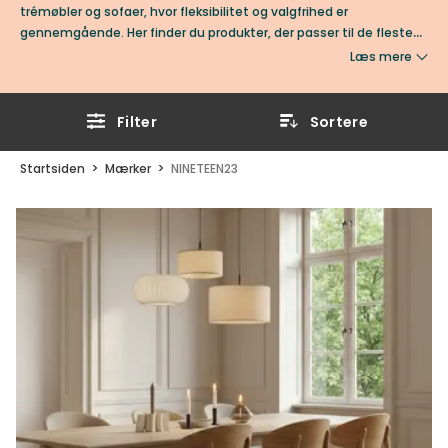
trémøbler og sofaer, hvor fleksibilitet og valgfrihed er
gennemgående. Her finder du produkter, der passer til de fleste
rum – uanset stil. NINETEEN23 forhandles eksklusivt hos Tibergs
Læs mere
Møbler.
Filter
Sortere
Startsiden
Mærker
NINETEEN23