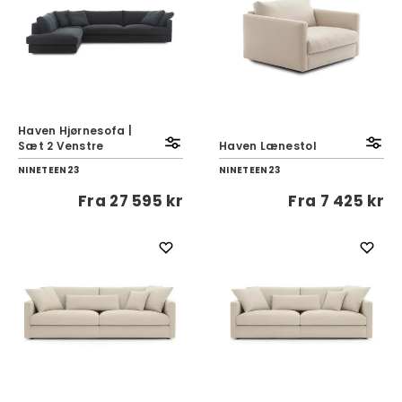
Haven Hjørnesofa |
Sæt 2 Venstre
Haven Lænestol
NINETEEN23
NINETEEN23
Fra
27 595 kr
Fra
7 425 kr