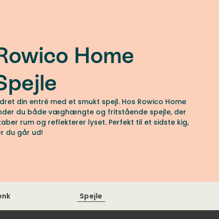
Rowico Home
Spejle
ndret din entré med et smukt spejl. Hos Rowico Home
inder du både væghængte og fritstående spejle, der
aber rum og reflekterer lyset. Perfekt til et sidste kig,
ør du går ud!
ænk
Spejle