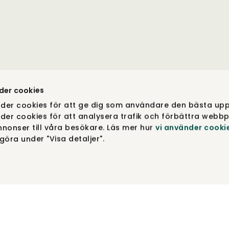
der cookies
der cookies för att ge dig som användare den bästa upp
der cookies för att analysera trafik och förbättra webbp
nonser till våra besökare. Läs mer hur
vi använder cooki
öra under "Visa detaljer".
COPYRIGHT © TIBERGS MØBLER ® 2012-2026