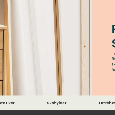
I
f
sk
f
stativer
Skohylder
Entréb