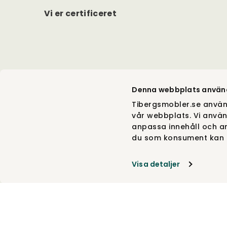
Vi er certificeret
Denna webbplats använ
Tibergsmobler.se använ
vår webbplats. Vi använ
anpassa innehåll och an
du som konsument kan g
Visa detaljer