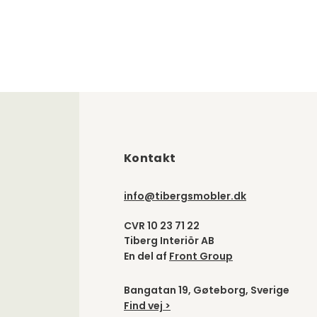
Kontakt
info@tibergsmobler.dk
CVR 10 23 71 22
Tiberg Interiör AB
En del af
Front Group
Bangatan 19, Gøteborg, Sverige
Find vej >