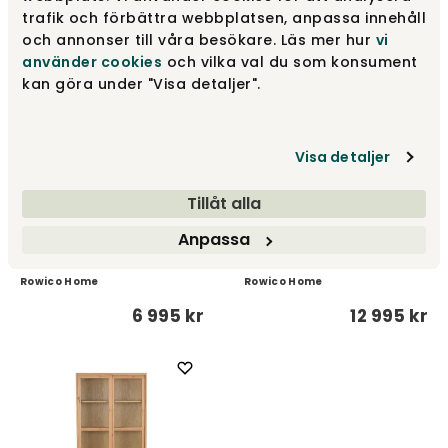
9 995 kr
6 995 kr
trafik och förbättra webbplatsen, anpassa innehåll
och annonser till våra besökare. Läs mer hur
vi
använder cookies
och vilka val du som konsument
kan göra under "Visa detaljer".
Visa detaljer
Tillåt alla
Anpassa
Hazelton Vitrineskab Brun
Hazelton Sidebord Eg
Eg
Rowico Home
Rowico Home
6 995 kr
12 995 kr