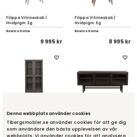
Filippa Vitrineskab |
Filippa Vitrineskab |
Hvidpigm. Eg
Hvidpigm. Eg
Rowico Home
Rowico Home
9 995 kr
8 995 kr
Denna webbplats använder cookies
Filippa Vitrineskab |
Hazelton Sidebord Brun
Mørkebrun Eg
Eg
Tibergsmobler.se använder cookies för att ge dig
Rowico Home
Rowico Home
som användare den bästa upplevelsen av vår
webbplats. Vi använder cookies för att analysera