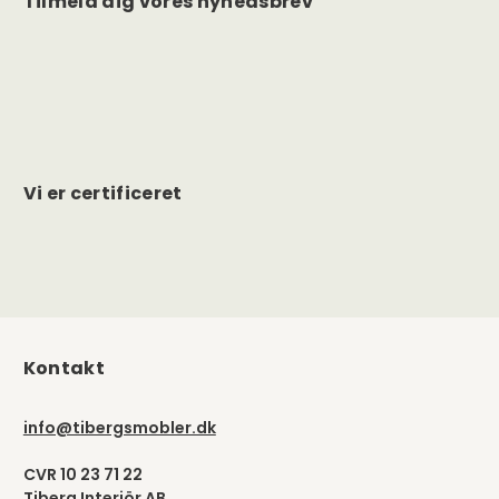
Tilmeld dig vores nyhedsbrev
Vi er certificeret
Kontakt
info@tibergsmobler.dk
CVR 10 23 71 22
Tiberg Interiör AB