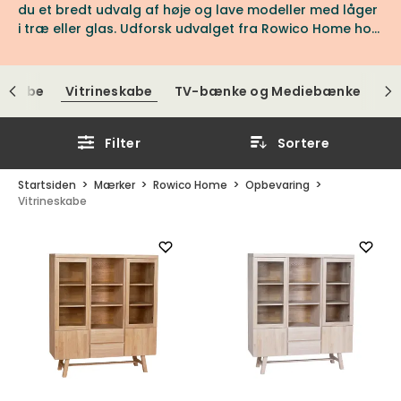
du et bredt udvalg af høje og lave modeller med låger
i træ eller glas. Udforsk udvalget fra Rowico Home hos
os hos Tibergs Møbler.
 Skabe
Vitrineskabe
TV-bænke og Mediebænke
Filter
Sortere
Startsiden
Mærker
Rowico Home
Opbevaring
Vitrineskabe