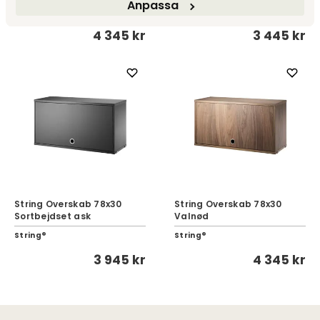
Anpassa
String®
String®
4 345 kr
3 445 kr
String Overskab 78x30
String Overskab 78x30
Sortbejdset ask
Valnød
String®
String®
3 945 kr
4 345 kr