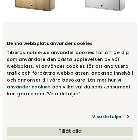
String Overskab 78x30
String Overskab 78x30 Eg
Grå
Denna webbplats använder cookies
String®
String®
Tibergsmobler.se använder cookies för att ge dig
3 945 kr
3 445 kr
som användare den bästa upplevelsen av vår
webbplats. Vi använder cookies för att analysera
trafik och förbättra webbplatsen, anpassa innehåll
och annonser till våra besökare. Läs mer hur
vi
använder cookies
och vilka val du som konsument
kan göra under "Visa detaljer".
Visa detaljer
Tillåt alla
String Overskab 78x30
String Overskab 78x30
Mørk Eg
Mørkegrå