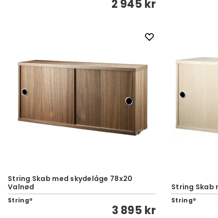
2 945 kr
String Skab med skydelåge 78x20
Valnød
String Skab
String®
String®
3 895 kr