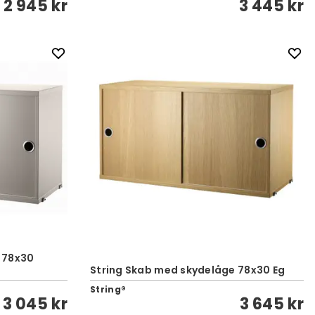
2 945 kr
3 445 kr
 78x30
String Skab med skydelåge 78x30 Eg
String®
3 045 kr
3 645 kr