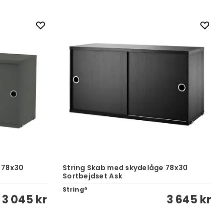
 78x30
String Skab med skydelåge 78x30
Sortbejdset Ask
String®
3 045 kr
3 645 kr