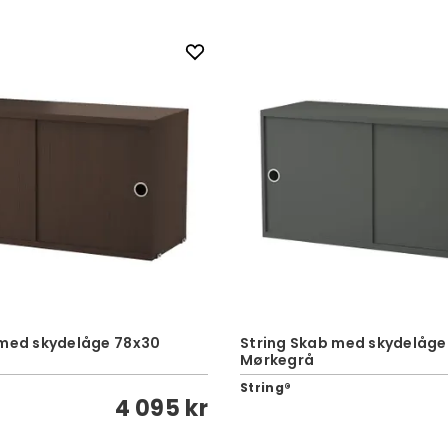
 med skydelåge 78x30
String Skab med skydelåge
Mørkegrå
String®
4 095 kr