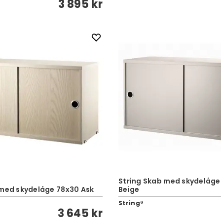
3 895 kr
String Skab med skydelåge
 med skydelåge 78x30 Ask
Beige
String®
3 645 kr