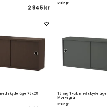
String®
2 945 kr
 med skydelåge 78x20
String Skab med skydelåge
Mørkegrå
String®