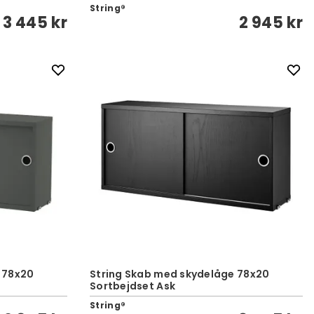
String®
3 445 kr
2 945 kr
 78x20
String Skab med skydelåge 78x20
Sortbejdset Ask
String®