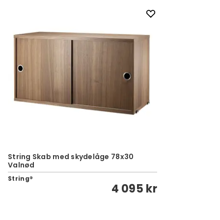
String Skab med skydelåge 78x30
Valnød
String®
4 095 kr