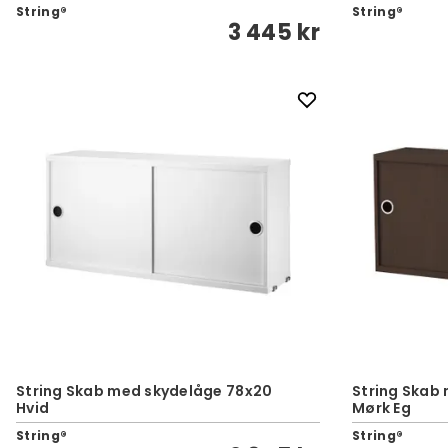
String®
String®
3 445 kr
String Skab med skydelåge 78x20
String Skab
Hvid
Mørk Eg
String®
String®