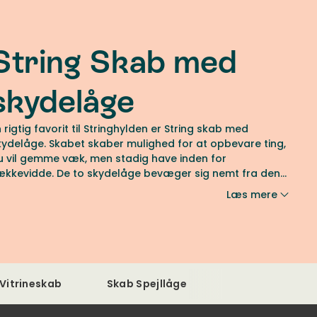
String Skab med
skydelåge
n rigtig favorit til Stringhylden er String skab med
kydelåge. Skabet skaber mulighed for at opbevare ting,
u vil gemme væk, men stadig have inden for
ækkevidde. De to skydelåge bevæger sig nemt fra den
ne side til den anden, og skillevæggen gør det nemt at
Læs mere
rganisere. Kombiner din Stringhylde med String skab
ed skydelåge for mere liv og bevægelse i din bogreol.
odulen er perfekt til opbevaring i entré, stue,
oveværelse eller køkken.
Vitrineskab
Skab Spejllåge