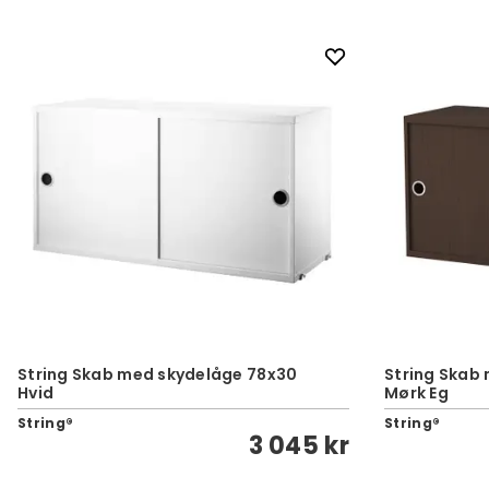
String Skab med skydelåge 78x30
String Skab
Hvid
Mørk Eg
String®
String®
3 045 kr