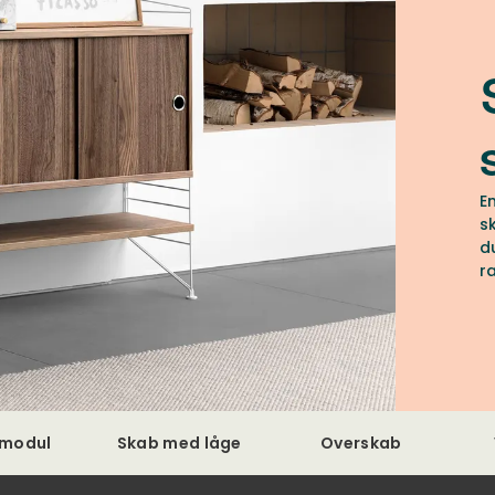
E
s
d
r
e
o
m
M
s
emodul
Skab med låge
Overskab