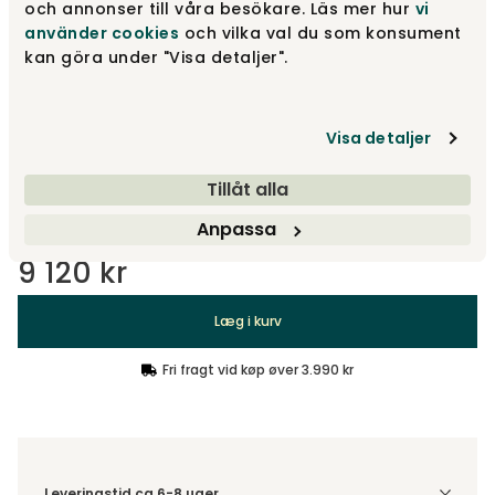
och annonser till våra besökare. Läs mer hur
vi
använder cookies
och vilka val du som konsument
Zinkhvid
9 120 kr
kan göra under "Visa detaljer".
Visa detaljer
Grøn
9 120 kr
Tillåt alla
Vis flere +3
Anpassa
9 120 kr
Læg i kurv
Fri fragt vid køp øver 3.990 kr
Leveringstid ca 6-8 uger