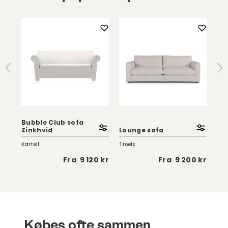
t
Bubble Club sofa
Zinkhvid
Lounge sofa
Bl
Kartell
Troels
Fur
5 kr
Fra
9 120 kr
Fra
9 200 kr
Købes ofte sammen