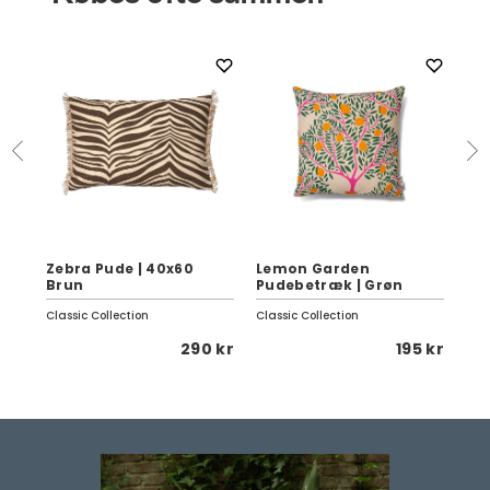
Zebra Pude | 40x60
Lemon Garden
Se
Brun
Pudebetræk | Grøn
Da
Classic Collection
Classic Collection
Fer
 kr
290 kr
195 kr