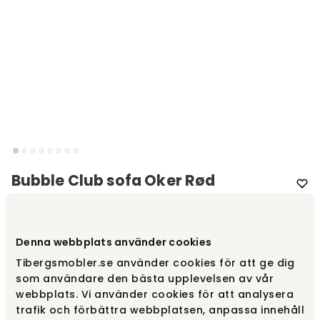
Bubble Club sofa Oker Rød
Varemærke
:
Kartell
Denna webbplats använder cookies
Vælg farve
Okkerrød
Tibergsmobler.se använder cookies för att ge dig
som användare den bästa upplevelsen av vår
Okkerrød
9 120 kr
webbplats. Vi använder cookies för att analysera
trafik och förbättra webbplatsen, anpassa innehåll