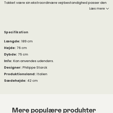
Takket være sin ekstraordinære vejrbestandighed passer den
perfekt udendørs, ved poolkanten, i haven eller i uderummet.
Læs mere
Specifikation
Længde
:
189 cm
Højde
:
76 cm
Dybde
:
75 cm
Info
:
Kan anvendes udendørs.
Designer
:
Philippe Starck
Produktionsland
:
Italien
Sædehøjde
:
42 cm
Mere populære produkter