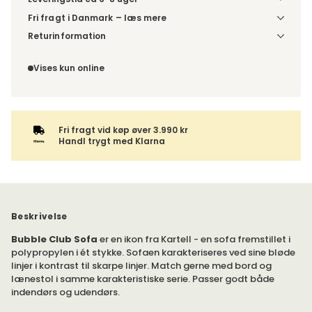
Fri fragt i Danmark – læs mere
Denne vare sendes til et udleveringssted. Du vælger selv i
Returinformation
kassen, hvilket DHL- eller PostNord-udleveringssted du
Da du bestiller produktet efter dine egne valg, er der ikke
ønsker at få din levering sendt til. For DHL kan pakken enten
fortrydelsesret.
Vises kun online
leveres til et udleveringssted eller direkte til din adresse –
du vælger selv ved adviseringen. Hvis varen bestilles
sammen med andre produkter, sendes hele ordren samlet
med samme leveringsmetode.
Fri fragt vid køp øver 3.990 kr
Handl trygt med Klarna
Beskrivelse
Bubble Club Sofa
er en ikon fra Kartell - en sofa fremstillet i
polypropylen i ét stykke. Sofaen karakteriseres ved sine bløde
linjer i kontrast til skarpe linjer. Match gerne med bord og
lænestol i samme karakteristiske serie. Passer godt både
indendørs og udendørs.