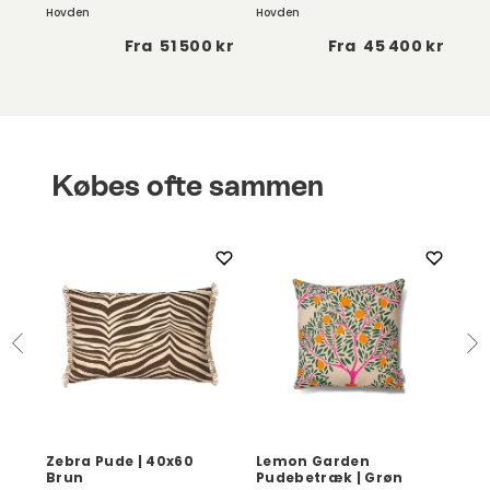
Hovden
Hovden
Hov
 kr
Fra
51 500 kr
Fra
45 400 kr
Købes ofte sammen
Zebra Pude | 40x60
Lemon Garden
Se
Brun
Pudebetræk | Grøn
Da