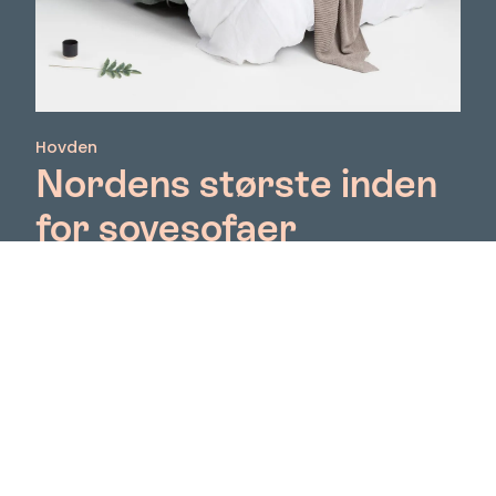
Hovden
Nordens største inden
for sovesofaer
I over 70 år har Hovden leveret møbler til nordiske
hjem og offentlige miljøer. Deres sovesofaer
fremstilles i hånden, og arbejdet kendetegnes ved
høj kvalitet, omhyggeligt udvalgte materialer og
stolthed i detaljerne. Hovden kombinerer moderne
design med etableret tradition. Møblerne
produceres af kvalificerede håndværkere i Plunge,
nordvestlige Litauen, i deres egen fabrik. Dette
garanterer gode arbejdsforhold og en miljøvenlig