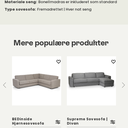
Materiale seng
:
Bonellmadras er inkluderet som standard
Type sovesofa
:
Fremadrettet | Hver nat seng
Mere populære produkter
BEDinside
Supreme Sovesofa |
BE
Hjørnesovesofa
Divan
me