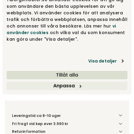
Træf dine valg
som användare den bästa upplevelsen av vår
webbplats. Vi använder cookies för att analysera
trafik och förbättra webbplatsen, anpassa innehåll
Anbefalede tilvalg
och annonser till våra besökare. Läs mer hur
vi
använder cookies
och vilka val du som konsument
Anbefalede tilvalg
kan göra under "Visa detaljer".
Fra
46 300 kr
Visa detaljer
Træf dine valg
Tillåt alla
Fri fragt vid køp øver 3.990 kr
Anpassa
Leveringstid ca 8-10 uger
Fri fragt vid køp øver 3.990 kr
Vælg udførelse via “Træf dine valg” for at se
Returinformation