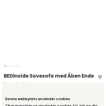
BEDinside Sovesofa med Åben Ende
Varemærke
:
Hovden
Denna webbplats använder cookies
Design dit produkt
Tibergsmobler.se använder cookies för att ge dig