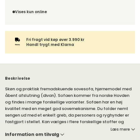
fragtinformation for din kombination.
Da du bestiller produktet efter dine egne valg, er der ikke
fortrydelsesret.
Vises kun online
Fri fragt vid køp øver 3.990 kr
Handl trygt med Klarna
Beskrivelse
Skøn og praktisk fremadskuende sovesofa, hjørnemodel med
åbent afslutning (divan). Sofaen kommer fra norske Hovden
og findes i mange forskellige varianter. Sofaen har en høj
kvalitet med en meget god sovemekanisme. Du folder nemt
sengen ud med et enkelt greb, da personers og ryghynder er
fastgjort i stellet. Kan vælges i flere forskellige stoffer og
armlæn. Som standard medfølger en Bonell madras, men se
Læs mere
Information om tilvalg
gerne vores andre madras alternativer.