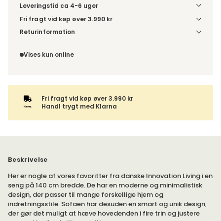
Leveringstid ca 4-6 uger
Fri fragt vid køp øver 3.990 kr
Vælg udførelse via “Træf dine valg” for at se
Returinformation
fragtinformation for din kombination.
Da du bestiller produktet efter dine egne valg, er der ikke
fortrydelsesret.
Vises kun online
Fri fragt vid køp øver 3.990 kr
Handl trygt med Klarna
Beskrivelse
Her er nogle af vores favoritter fra danske Innovation Living i en
seng på 140 cm bredde. De har en moderne og minimalistisk
design, der passer til mange forskellige hjem og
indretningsstile. Sofaen har desuden en smart og unik design,
der gør det muligt at hæve hovedenden i fire trin og justere