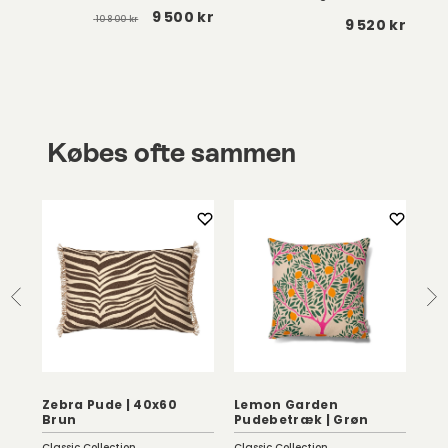
9 500 kr
10 800 kr
 kr
9 520 kr
Købes ofte sammen
Zebra Pude | 40x60
Lemon Garden
Li
Brun
Pudebetræk | Grøn
40
Classic Collection
Classic Collection
She