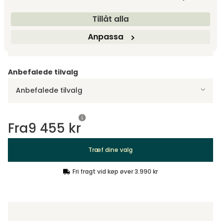
Vis flere +4
Tillåt alla
Design dit produkt
Anpassa
Træf dine valg
Anbefalede tilvalg
Anbefalede tilvalg
Fra
9 455 kr
Træf dine valg
Fri fragt vid køp øver 3.990 kr