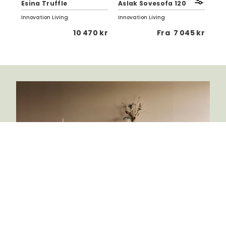
Esina Truffle
Aslak Sovesofa 120
| 5
Innovation Living
Innovation Living
Inno
 kr
10 470 kr
Fra
7 045 kr