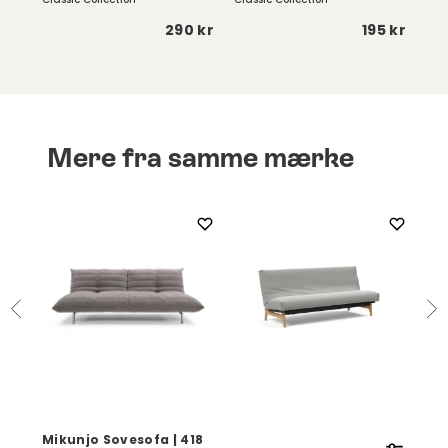
 kr
290 kr
195 kr
Mere fra samme mærke
Mikunjo Sovesofa | 418
Ji