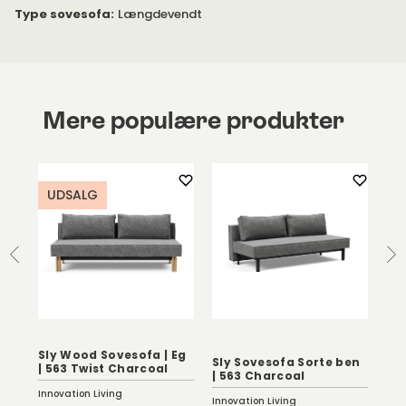
Type sovesofa
:
Længdevendt
Mere populære produkter
UDSALG
Sl
Sly Wood Sovesofa | Eg
Sly Sovesofa Sorte ben
| 3
| 563 Twist Charcoal
n
| 563 Charcoal
Ca
Innovation Living
Innovation Living
Inno