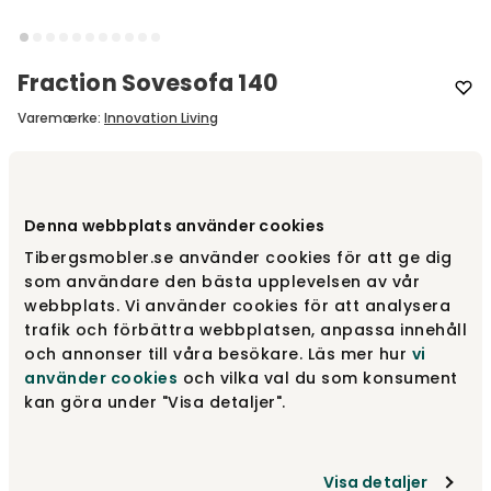
Fraction Sovesofa 140
Varemærke
:
Innovation Living
Vælg model
Fraction
Denna webbplats använder cookies
Fraction
Fra
9 455 kr
Tibergsmobler.se använder cookies för att ge dig
som användare den bästa upplevelsen av vår
webbplats. Vi använder cookies för att analysera
trafik och förbättra webbplatsen, anpassa innehåll
Colpus | Sorte ben
Fra
8 395 kr
och annonser till våra besökare. Läs mer hur
vi
Fra
10 055 kr
använder cookies
och vilka val du som konsument
kan göra under "Visa detaljer".
Colpus | Lyse ben
Fra
8 395 kr
Fra
10 055 kr
Visa detaljer