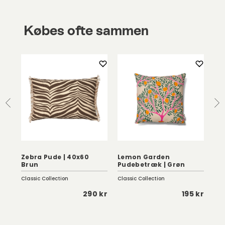
Købes ofte sammen
Zebra Pude | 40x60
Lemon Garden
Li
Brun
Pudebetræk | Grøn
40
Classic Collection
Classic Collection
She
 kr
290 kr
195 kr