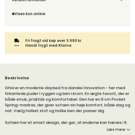
bliver du kontaktet med information om det forventede
Da du bestiller produktet efter dine egne valg, er der ikke
leveringstidspunkt. Bestilles varen sammen med andre
fortrydelsesret.
Vises kun online
produkter, sendes hele ordren samlet.
Fri fragt vid køp øver 3.990 kr
Handl trygt med Klarna
Beskrivelse
Ghia er en moderne daybed fra danske Innovation - her med
firkantede puder i ryggen og ben i krom. En ægte favorit, der er
både smuk, praktisk og komfortabel. Den har en 8 cm Pocket
Spring-madras, der giver sofaen sin høje komfort, både dag og
nat. Vælg hvilket stof og hvilke ben der passer dig.
Sofaen har et smart design, der gør, at enderne kan hæves i 5
forskellige trin og passer derfor også ind i små rum som fx et
Læs mere
gæsteværelse, sommerhuset eller hvorfor ikke som en ekstra