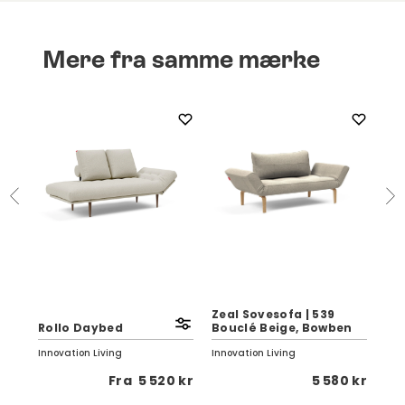
Mere fra samme mærke
30
Zeal Sovesofa | 539
Rollo Daybed
Bouclé Beige, Bowben
Pur
Innovation Living
Innovation Living
Inno
 kr
Fra
5 520 kr
5 580 kr