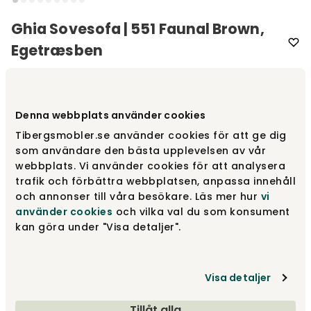
Ghia Sovesofa | 551 Faunal Brown,
Egetræsben
Varemærke
:
Innovation Living
Vælg stof
551 Faunal Brown
Denna webbplats använder cookies
Tibergsmobler.se använder cookies för att ge dig
som användare den bästa upplevelsen av vår
551 Faunal Brown
9 075 kr
webbplats. Vi använder cookies för att analysera
trafik och förbättra webbplatsen, anpassa innehåll
och annonser till våra besökare. Läs mer hur
vi
använder cookies
och vilka val du som konsument
318 Cordufine Beige
9 075 kr
kan göra under "Visa detaljer".
550 Faunal Black
Visa detaljer
9 075 kr
Tillåt alla