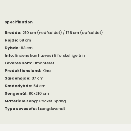
seng i børneværelset. Om dagen en sofa og om natten en
ekstra seng.
Vælg blandt flere forskellige stoffer i grundsortimentet. Man
Specifikation
kan også vælge mellem alle andre stoffer fra Innovation til en
lille højere pris samt en længere leveringstid på cirka 14 - 15
Bredde
:
210 cm (nedfældet) / 178 cm (opfældet)
uger. Disse stoffer finder du under varianten 'Andre stoffer'.
Højde
:
68 cm
Den længere leveringstid skyldes, at sofaen da fremstilles
Dybde
:
93 cm
efter bestilling.
Info
:
Endene kan hæves i 5 forskellige trin
Leveres med to rygpuder og benstativ i forkromet stål.
Leveres som
:
Umonteret
Produktionsland
:
Kina
Sædehøjde
:
37 cm
Sædedybde
:
54 cm
Sengemål
:
80x210 cm
Materiale seng
:
Pocket Spring
Type sovesofa
:
Længdevendt