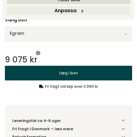
Vis flere +2
Anpassa
Vælg ben
Egram
9 075 kr
Læg i kurv
Fri fragt vid køp øver 3.990 kr
Leveringstid ca 4-6 uger
Fri fragt i Danmark – læs mere
Denne vare leveres til din dør/tomtgrænse. Inden levering
Returinformation