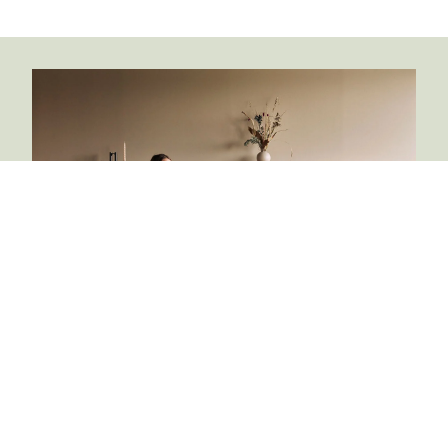
Innovation Living
Innovation Living™ er en dansk møbelvirksomhed