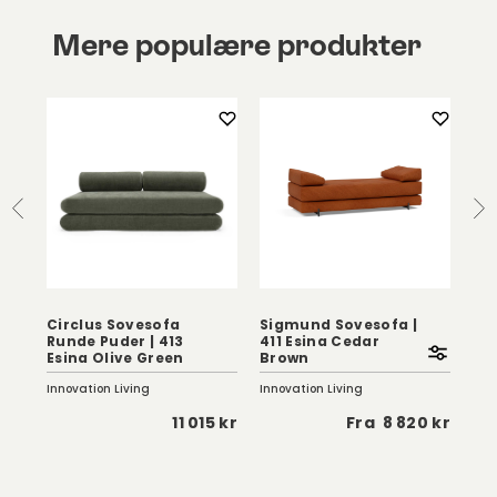
Mere populære produkter
Circlus Sovesofa
Sigmund Sovesofa |
Si
5
Runde Puder | 413
411 Esina Cedar
59
Esina Olive Green
Brown
Or
Innovation Living
Innovation Living
Inno
 kr
11 015 kr
Fra
8 820 kr