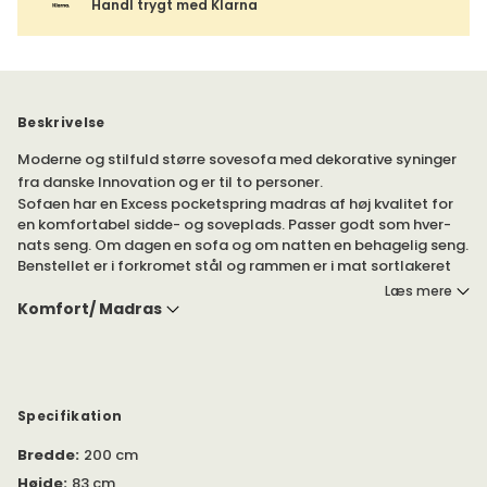
Handl trygt med Klarna
Beskrivelse
Moderne og stilfuld større sovesofa med dekorative syninger
fra danske Innovation og er til to personer.
Sofaen har en Excess pocketspring madras af høj kvalitet for
en komfortabel sidde- og soveplads. Passer godt som hver-
nats seng. Om dagen en sofa og om natten en behagelig seng.
Benstellet er i forkromet stål og rammen er i mat sortlakeret
stål.
Læs mere
Komfort/ Madras
Til sofaen findes også en tilhørende skammel med målene
65x65x41 cm i samme kvalitet. Passer godt til at kombinere
med sofaen som ekstra siddeplads eller for at forlænge
sofaen til en chaiselong.
Specifikation
Bredde
:
200 cm
Højde
:
83 cm