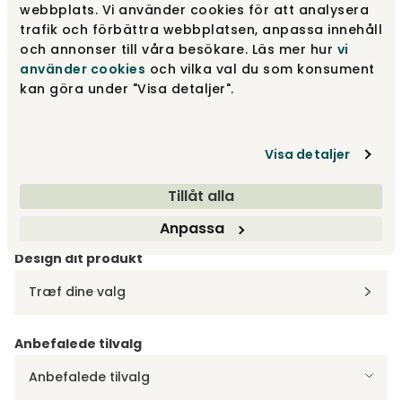
webbplats. Vi använder cookies för att analysera
Andre stoffer
Fra
15 745 kr
trafik och förbättra webbplatsen, anpassa innehåll
och annonser till våra besökare. Läs mer hur
vi
använder cookies
och vilka val du som konsument
kan göra under "Visa detaljer".
528 Mixed Dance Blue
13 935 kr
Visa detaljer
563 Twist Charcoal
13 935 kr
Tillåt alla
Anpassa
Design dit produkt
Træf dine valg
Anbefalede tilvalg
Anbefalede tilvalg