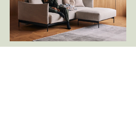
Innovation Living
Innovation Living™ er en dansk møbelvirksomhed
bygget på den stolte danske tradition for
møbeldesign. Innovation vil gerne tilbyde møbler,
der gør en forskel i hverdagen. Godt design, der
kombinerer stil, komfort og funktionalitet.
Innovation Living er ikke bare et navn, det er det, de
gør! Godt æstetisk design skal gå hånd i hånd med
stor funktionalitet og god komfort.