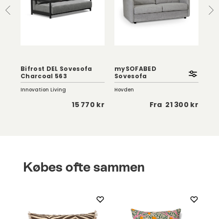
Bifrost DEL Sovesofa
mySOFABED
New
Charcoal 563
Sovesofa
Bo
Innovation Living
Hovden
Inno
 kr
15 770 kr
Fra
21 300 kr
Købes ofte sammen