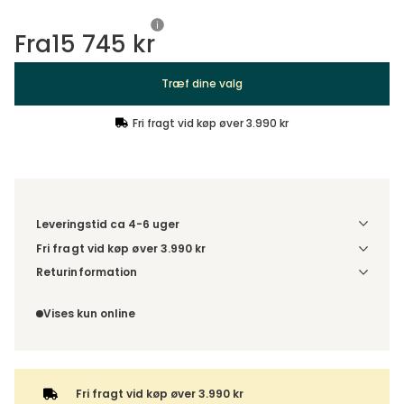
Fra
15 745 kr
Træf dine valg
Fri fragt vid køp øver 3.990 kr
Leveringstid ca 4-6 uger
Fri fragt vid køp øver 3.990 kr
Vælg udførelse via “Træf dine valg” for at se
Returinformation
fragtinformation for din kombination.
Da du bestiller produktet efter dine egne valg, er der ikke
fortrydelsesret.
Vises kun online
Fri fragt vid køp øver 3.990 kr