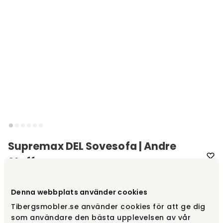
Supremax DEL Sovesofa | Andre
Stoffer
Varemærke
:
Innovation Living
Denna webbplats använder cookies
Vælg stof
Andre stoffer
Tibergsmobler.se använder cookies för att ge dig
som användare den bästa upplevelsen av vår