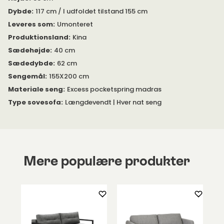
Dybde
:
117 cm / I udfoldet tilstand 155 cm
Leveres som
:
Umonteret
Produktionsland
:
Kina
Sædehøjde
:
40 cm
Sædedybde
:
62 cm
Sengemål
:
155X200 cm
Materiale seng
:
Excess pocketspring madras
Type sovesofa
:
Længdevendt | Hver nat seng
Mere populære produkter