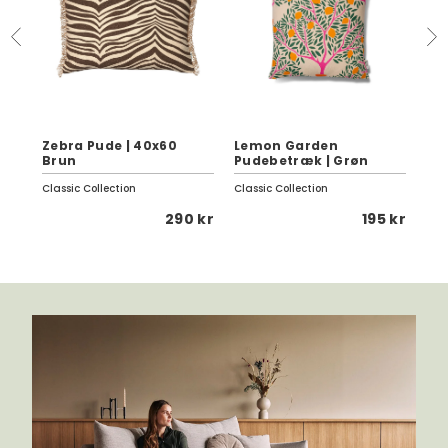
Zebra Pude | 40x60
Lemon Garden
Se
Brun
Pudebetræk | Grøn
Da
Classic Collection
Classic Collection
Fer
0 kr
290 kr
195 kr