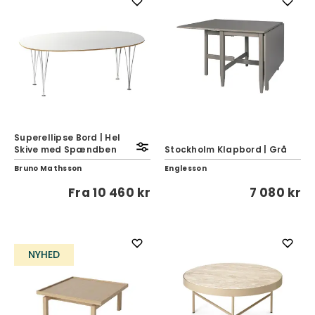
Superellipse Bord | Hel
Skive med Spændben
Stockholm Klapbord | Grå
Bruno Mathsson
Englesson
Fra
10 460 kr
7 080 kr
NYHED