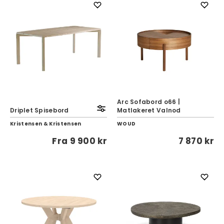
Arc Sofabord o66 |
Driplet Spisebord
Matlakeret Valnod
Kristensen & Kristensen
WOUD
Fra
9 900 kr
7 870 kr