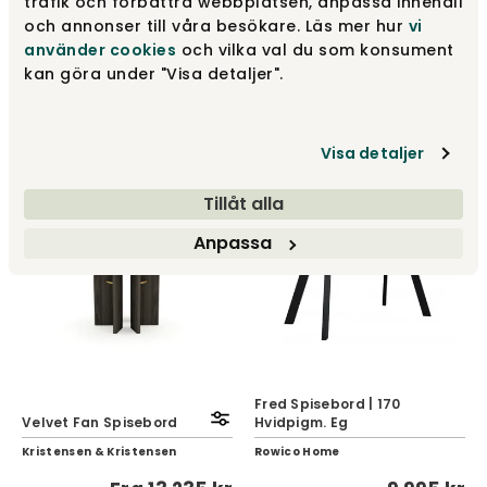
trafik och förbättra webbplatsen, anpassa innehåll
och annonser till våra besökare. Läs mer hur
vi
Monogram Steel
Muhle Spisebord
använder cookies
och vilka val du som konsument
Spisebord | Rundt
kan göra under "Visa detaljer".
Kristensen & Kristensen
Kristensen & Kristensen
Fra
14 275 kr
Fra
11 900 kr
Visa detaljer
Tillåt alla
Anpassa
Fred Spisebord | 170
Velvet Fan Spisebord
Hvidpigm. Eg
Kristensen & Kristensen
Rowico Home