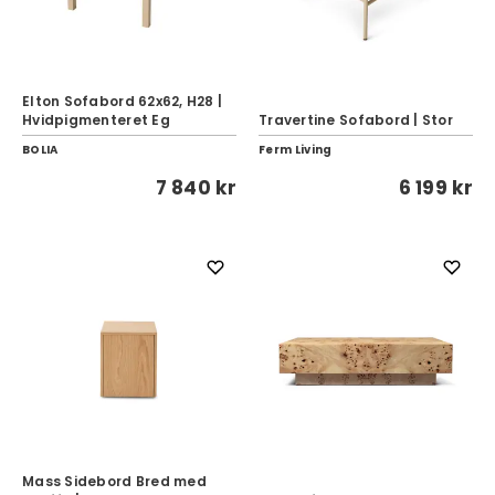
Elton Sofabord 62x62, H28 |
Hvidpigmenteret Eg
Travertine Sofabord | Stor
BOLIA
Ferm Living
7 840 kr
6 199 kr
Mass Sidebord Bred med