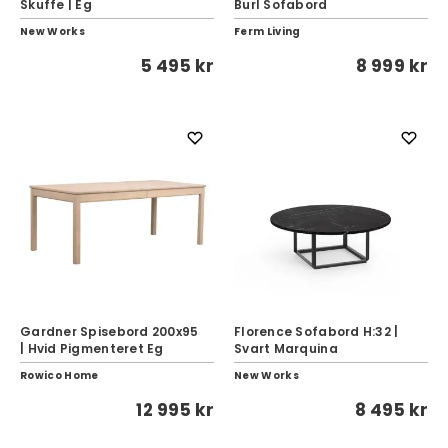
Skuffe | Eg
Burl Sofabord
New Works
Ferm Living
5 495 kr
8 999 kr
Gardner Spisebord 200x95
Florence Sofabord H:32 |
| Hvid Pigmenteret Eg
Svart Marquina
Rowico Home
New Works
12 995 kr
8 495 kr