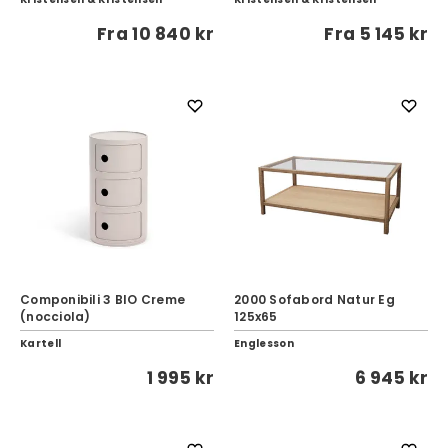
Fra
10 840 kr
Fra
5 145 kr
Componibili 3 BIO Creme
2000 Sofabord Natur Eg
(nocciola)
125x65
Kartell
Englesson
1 995 kr
6 945 kr