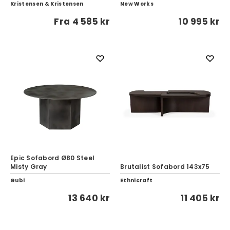
Kristensen & Kristensen
New Works
Fra
4 585 kr
10 995 kr
Epic Sofabord Ø80 Steel
Misty Gray
Brutalist Sofabord 143x75
Gubi
Ethnicraft
13 640 kr
11 405 kr