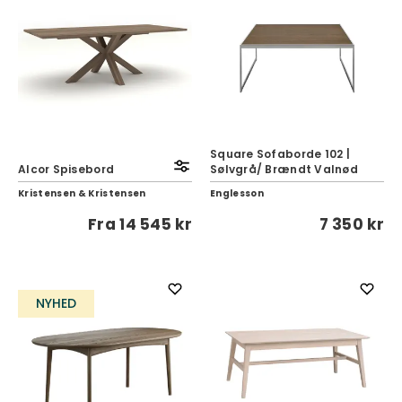
Square Sofaborde 102 |
Alcor Spisebord
Sølvgrå/ Brændt Valnød
Kristensen & Kristensen
Englesson
Fra
14 545 kr
7 350 kr
NYHED