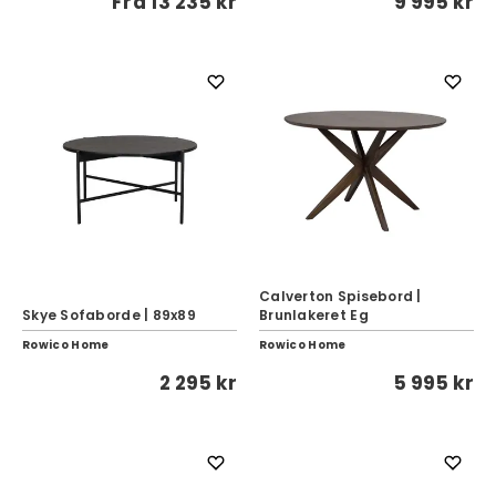
Fra
13 235 kr
9 995 kr
Calverton Spisebord |
Skye Sofaborde | 89x89
Brunlakeret Eg
Rowico Home
Rowico Home
2 295 kr
5 995 kr