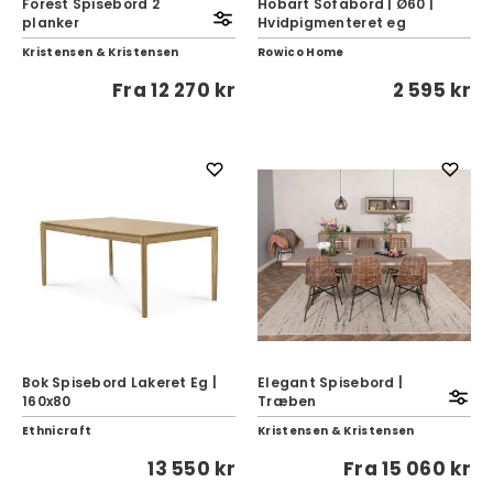
Forest Spisebord 2
Hobart Sofabord | Ø60 |
planker
Hvidpigmenteret eg
Kristensen & Kristensen
Rowico Home
Fra
12 270 kr
2 595 kr
Bok Spisebord Lakeret Eg |
Elegant Spisebord |
160x80
Træben
Ethnicraft
Kristensen & Kristensen
13 550 kr
Fra
15 060 kr