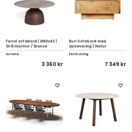
Ferrol sofabord | Ø80x42 |
Burl Sofabord med
Grå marmor / Bronze
opbevaring | Natur
Actona
Ferm Living
3 360 kr
7 349 kr