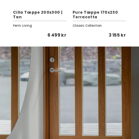
0
Cilla Tæppe 200x300 |
Pure Tæppe 170x230
Pu
Tan
Terracotta
Gu
Ferm Living
Classic Collection
Clas
 kr
6 499 kr
3 155 kr