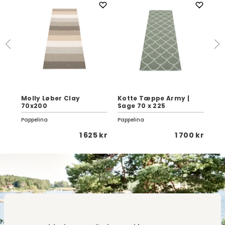
ge
Molly Løber Clay
Kotte Tæppe Army |
Ch
70x200
Sage 70 x 225
Gr
Pappelina
Pappelina
Lini
 kr
1 625 kr
1 700 kr