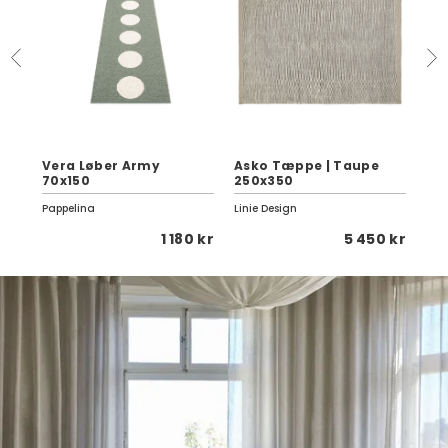
0
Vera Løber Army
Asko Tæppe | Taupe
Bob
70x150
250x350
Va
Pappelina
Linie Design
Pap
 kr
1 180 kr
5 450 kr