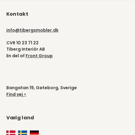
Kontakt
info@tibergsmobler.dk
CVR 10 23 71 22
Tiberg Interiör AB
En del af
Front Group
Bangatan 19, Gøteborg, Sverige
Find vej >
Vælg land