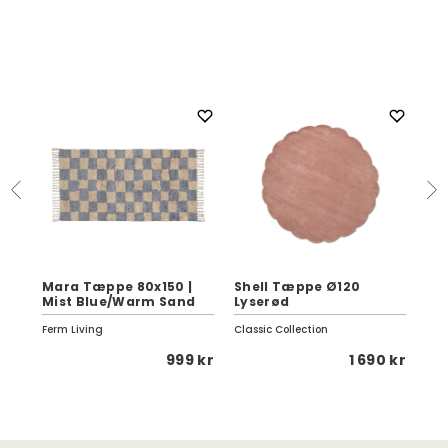
0
Mara Tæppe 80x150 |
Shell Tæppe Ø120
Po
Mist Blue/Warm Sand
Lyserød
70
Ferm Living
Classic Collection
Pap
 kr
999 kr
1 690 kr