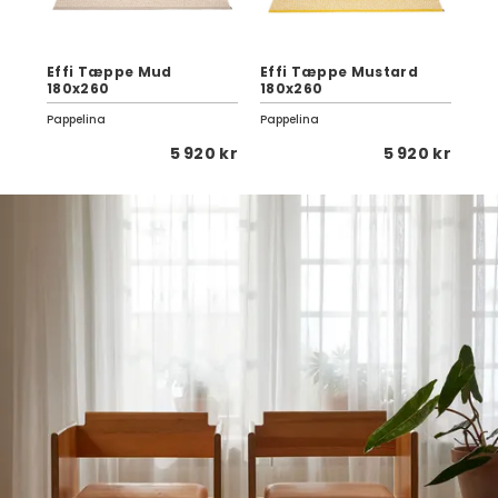
Effi Tæppe Mud
Effi Tæppe Mustard
Ci
180x260
180x260
cm
Pappelina
Pappelina
Can
 kr
5 920 kr
5 920 kr