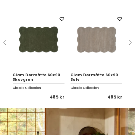
x
Clam Dørmåtte 60x90
Clam Dørmåtte 60x90
Po
Skovgrøn
Sølv
70
Classic Collection
Classic Collection
Pap
 kr
485 kr
485 kr