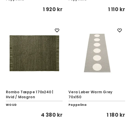
1 920 kr
1 110 kr
Rombo Tæppe 170x240 |
Vera Løber Warm Grey
Hvid / Mosgron
70x150
WOUD
Pappelina
4 380 kr
1 180 kr