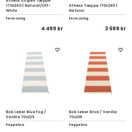
Athens Stripes Tæppe
170x240 | Natural/Off-
Athens Tæppe 170x240 |
White
Natural
Ferm Living
Ferm Living
4 499 kr
3 699 kr
Bob Løber Blue Fog /
Bob Løber Brick / Vanilla
Vanilla 70x225
70x225
Pappelina
Pappelina