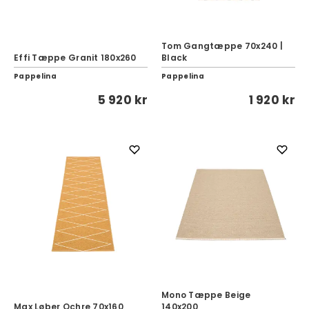
Tom Gangtæppe 70x240 |
Effi Tæppe Granit 180x260
Black
Pappelina
Pappelina
5 920 kr
1 920 kr
Mono Tæppe Beige
Max Løber Ochre 70x160
140x200