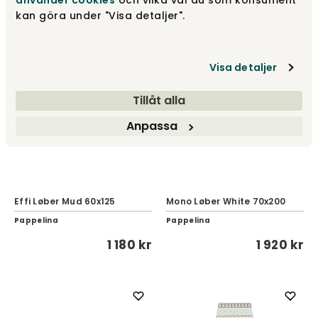
använder cookies
och vilka val du som konsument
kan göra under "Visa detaljer".
Visa detaljer
Tillåt alla
Anpassa
Effi Løber Mud 60x125
Mono Løber White 70x200
Pappelina
Pappelina
1 180 kr
1 920 kr