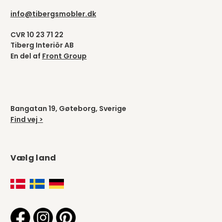
info@tibergsmobler.dk
CVR 10 23 71 22
Tiberg Interiör AB
En del af
Front Group
Bangatan 19, Gøteborg, Sverige
Find vej >
Vælg land