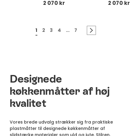
2 070 kr
2 070 kr
1
2
3
4
...
7
Designede
køkkenmåtter af høj
kvalitet
Vores brede udvalg strækker sig fra praktiske
plastmåtter til designede køkkenmåtter af
slidstærke materialer som uld og jute. Stilren,