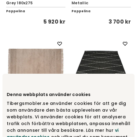
Grey 180x275
Metallic
Pappelina
Pappelina
5 920 kr
3 700 kr
Denna webbplats använder cookies
Tibergsmobler.se använder cookies för att ge dig
Ethos View tæppe | Beige
som användare den bästa upplevelsen av vår
170x240
Max Tæppe Black 180x260
webbplats. Vi använder cookies för att analysera
Linie Design
Pappelina
trafik och förbättra webbplatsen, anpassa innehåll
och annonser till våra besökare. Läs mer hur
vi
13 250 kr
5 920 kr