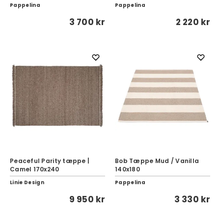
Pappelina
Pappelina
3 700 kr
2 220 kr
Peaceful Parity tæppe |
Bob Tæppe Mud / Vanilla
Camel 170x240
140x180
Linie Design
Pappelina
9 950 kr
3 330 kr