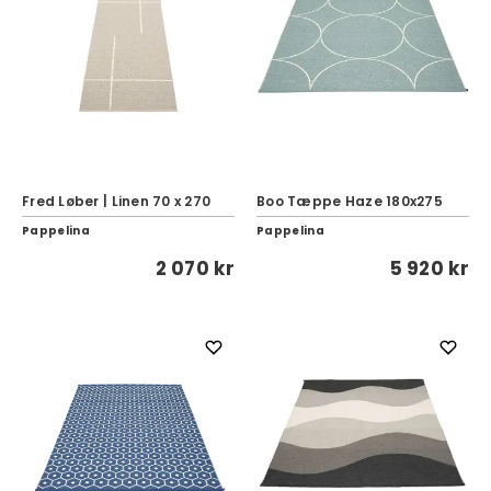
Fred Løber | Linen 70 x 270
Boo Tæppe Haze 180x275
Pappelina
Pappelina
2 070 kr
5 920 kr