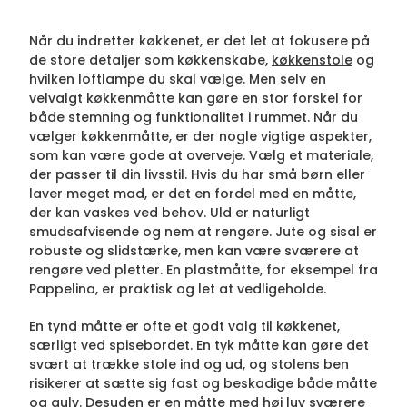
Når du indretter køkkenet, er det let at fokusere på
de store detaljer som køkkenskabe,
køkkenstole
og
hvilken loftlampe du skal vælge. Men selv en
velvalgt køkkenmåtte kan gøre en stor forskel for
både stemning og funktionalitet i rummet. Når du
vælger køkkenmåtte, er der nogle vigtige aspekter,
som kan være gode at overveje. Vælg et materiale,
der passer til din livsstil. Hvis du har små børn eller
laver meget mad, er det en fordel med en måtte,
der kan vaskes ved behov. Uld er naturligt
smudsafvisende og nem at rengøre. Jute og sisal er
robuste og slidstærke, men kan være sværere at
rengøre ved pletter. En plastmåtte, for eksempel fra
Pappelina, er praktisk og let at vedligeholde.
En tynd måtte er ofte et godt valg til køkkenet,
særligt ved spisebordet. En tyk måtte kan gøre det
svært at trække stole ind og ud, og stolens ben
risikerer at sætte sig fast og beskadige både måtte
og gulv. Desuden er en måtte med høj luv sværere