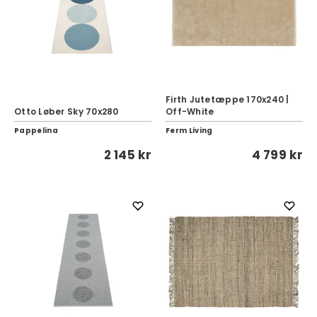
Firth Jutetæppe 170x240 |
Otto Løber Sky 70x280
Off-White
Pappelina
Ferm Living
2 145 kr
4 799 kr