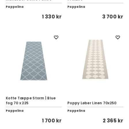
Pappelina
Pappelina
1 330 kr
3 700 kr
Kotte Tæppe Storm | Blue
fog 70 x 225
Poppy Løber Linen 70x250
Pappelina
Pappelina
1 700 kr
2 365 kr