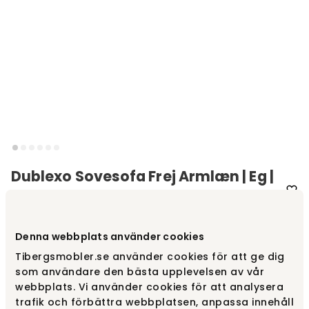
Dublexo Sovesofa Frej Armlæn | Eg |
563 Twist Charcoal
Varemærke
:
Innovation Living
Denna webbplats använder cookies
Tibergsmobler.se använder cookies för att ge dig
Vælg stof
Twist Charcoal 563
som användare den bästa upplevelsen av vår
webbplats. Vi använder cookies för att analysera
Twist Charcoal 563
trafik och förbättra webbplatsen, anpassa innehåll
12 090 kr