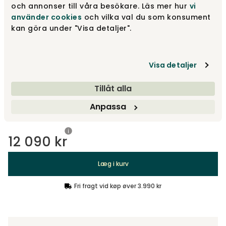
och annonser till våra besökare. Läs mer hur
vi
använder cookies
och vilka val du som konsument
kan göra under "Visa detaljer".
Mixed Dance Natural 527
12 090 kr
Visa detaljer
Taura Chocco 358
12 090 kr
Tillåt alla
Anpassa
Vis flere +1
12 090 kr
Læg i kurv
Fri fragt vid køp øver 3.990 kr