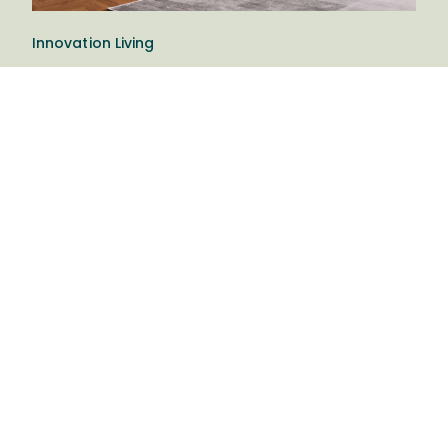
Innovation Living
Innovation Living™ er en dansk møbelvirksomhed
bygget på den stolte danske tradition for
møbeldesign. Innovation vil gerne tilbyde møbler,
der gør en forskel i hverdagen. Godt design, der
kombinerer stil, komfort og funktionalitet.
Innovation Living er ikke bare et navn, det er det, de
gør! Godt æstetisk design skal gå hånd i hånd med
stor funktionalitet og god komfort.
Velkommen til os