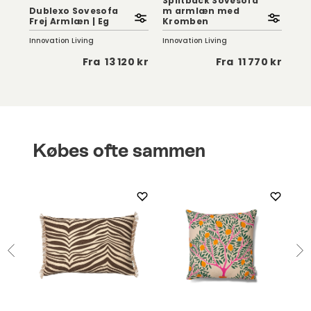
Splitback Sovesofa
Cir
Dublexo Sovesofa
m armlæn med
pud
Frej Armlæn | Eg
Kromben
Al
Innovation Living
Innovation Living
Inno
 kr
Fra
13 120 kr
Fra
11 770 kr
Købes ofte sammen