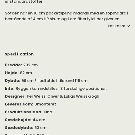
er standardstoffer.
Sofaen har en 10 cm pocketspring madras med en topmadras
bestående af 4 cm HR skum og 1 cm fiberfyld, der giver en
behagelig siddekomfort. Ryggen kan indstilles i 3 forskellige
Læs mere
positioner. Om dagen en sofa og om natten en ekstra seng.
Modellen findes også som lænestol og med forskellige typer
af ben, under egne produkter.
Specifikation
Bredde
:
232 cm
Højde
:
82 cm
Dybde
:
99 cm / I udfoldet tilstand 115 cm
Info
:
Ryggen kan indstilles i 3 forskellige positioner.
Designer
:
Per Weiss, Oliver & Lukas WeissKrogh
Leveres som
:
Umonteret
Produktionsland
:
Kina
Sædehøjde
:
44 cm
Sædedybde
:
53 cm