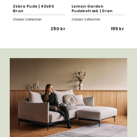
Zebra Pude | 40x60
Lemon Garden
Li
Brun
Pudebetræk | Grøn
40
Classic Collection
Classic Collection
She
 kr
290 kr
195 kr