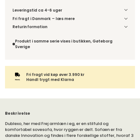
Leveringstid ca 4-6 uger
Fri fragt i Danmark – læs mere
Denne vare leveres til din dør/tomtgrænse. Inden levering
Returinformation
bliver du kontaktet med information om det forventede
Da du bestiller produktet efter dine egne valg, er der ikke
leveringstidspunkt. Bestilles varen sammen med andre
fortrydelsesret.
Produkt i samme serie vises i butikken, Gøteborg
produkter, sendes hele ordren samlet.
Sverige
Fri fragt vid køp øver 3.990 kr
Handl trygt med Klarna
Beskrivelse
Dublexo, her med Frej armlæn i eg, er en stilfuld og
komfortabel sovesofa, hvor ryggen er delt. Sofaen er fra
danske Innovation og findes i flere forskellige stoffer, hvoraf 3