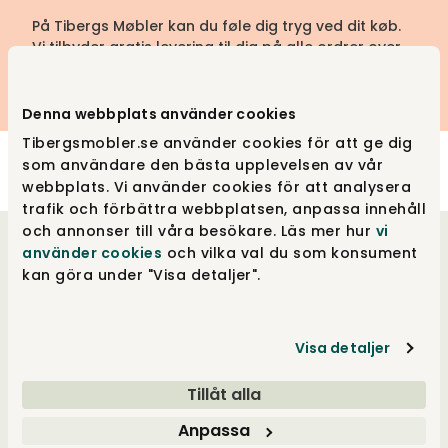
På Tibergs Møbler kan du føle dig tryg ved dit køb.
Vi tilbyder gratis levering til dig på alle ordrer over
3.990 kroner - sikkert, nemt og bekvemt.
Denna webbplats använder cookies
Tibergsmobler.se använder cookies för att ge dig
som användare den bästa upplevelsen av vår
webbplats. Vi använder cookies för att analysera
trafik och förbättra webbplatsen, anpassa innehåll
och annonser till våra besökare. Läs mer hur
vi
använder cookies
och vilka val du som konsument
Velkommen til os
kan göra under "Visa detaljer".
Vores hjerter banker for godt design, og vores
drivkraft ligger i at tilbyde et unikt udvalg og
Visa detaljer
samtidig give merværdi i form af viden, følelse
og tilgængelighed. Vi er også udpræget
Tillåt alla
frihedselskere, der er utroligt omhyggelige
med alle vores indkøb, for at kunne tilbyde
Anpassa
stor valgfrihed i både stort og småt. Vi hæver